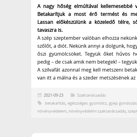
A nagy hőség elmúltával kellemesebbé v
Betakarítjuk a most érő termést és megt
Lassan előkészülünk a közeledő télre, 
tavaszra is.
A szép szeptember valóban elhozza nekünk a
szőlőt, a diót. Nekünk annyi a dolgunk, hogy
őszi gyümölcsöket. Tegyük őket hűvös he
pedig – de csak amik nem betegek! – tegyü
A szilvafát azonnal meg kell metszeni beta
van itt a málna és a szeder metszésének az 
2021-09-23
Szaktanácsadás
betakarítás
,
egészséges gyümölcs
,
gyep gondozás
növényvédelem
,
növényvédelmi szaktanácsadás
,
szep