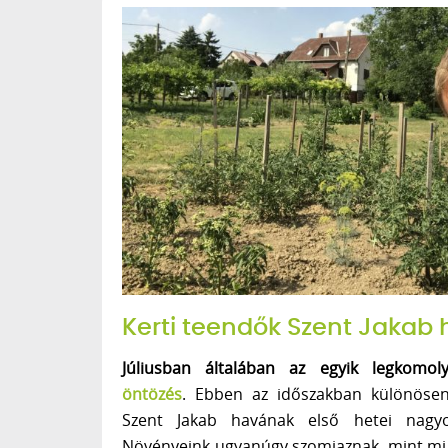
Kerti teendők Szent Jakab
Júliusban általában az egyik legkomol
öntözés
. Ebben az időszakban különösen
Szent Jakab havának első hetei nagy
Növényeink ugyanúgy szomjaznak, mint mi.