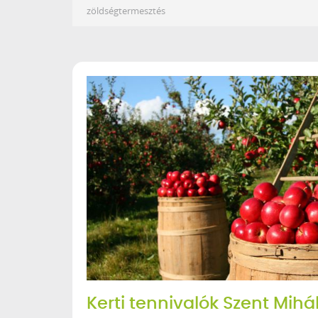
zöldségtermesztés
Kerti tennivalók Szent Mih