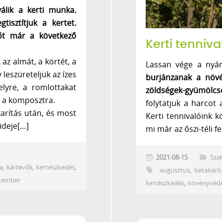
álik a kerti munka.
isztítjuk a kertet.
sőt már a következő
Kerti tenniv
z almát, a körtét, a
Lassan vége a nyá
 leszüreteljük az ízes
burjánzanak a növé
lyre, a romlottakat
zöldségek-gyümölcs
k a komposztra.
folytatjuk a harcot
karítás után, és most
Kerti tennivalóink 
ideje[…]
mi már az őszi-téli f
2021-08-15
Sza
a
,
kártevők
,
kertészkedés
,
augusztus
,
betakarít
tember
kertészkedés
,
növényvéd