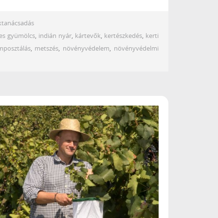
ktanácsadás
es gyümölcs
,
indián nyár
,
kártevők
,
kertészkedés
,
kerti
mposztálás
,
metszés
,
növényvédelem
,
növényvédelmi