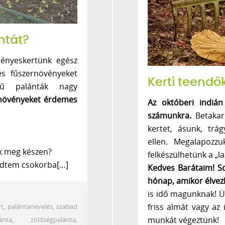
ntát?
ényeskertünk egész
és fűszernövényeket
Kerti teend
gű palánták nagy
növényeket érdemes
Az októberi indián
számunkra.
Betakarí
kertet, ásunk, trá
ellen. Megalapozz
k meg készen?
felkészülhetünk a „l
edtem csokorba[…]
Kedves Barátaim! S
hónap, amikor élvez
is idő magunknak! Ü
friss almát vagy az
rt
,
palántanevelés
,
szabad
munkát végeztünk!
ánta
,
zöldségpalánta
,