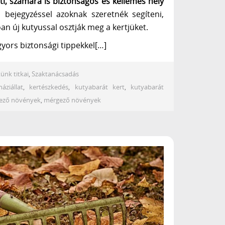
lti, számára is biztonságos és kellemes hely
bejegyzéssel azoknak szeretnék segíteni,
n új kutyussal osztják meg a kertjüket.
gyors biztonsági tippekkel[…]
ünk titkai
,
Szaktanácsadás
háziállat
,
kertészkedés
,
kutyabarát kert
,
kutyabarát
ező növények
,
mérgező növények