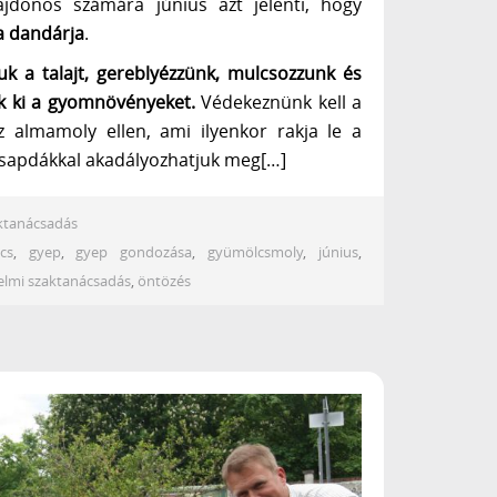
lajdonos számára június azt jelenti, hogy
a dandárja
.
uk a talajt, gereblyézzünk, mulcsozzunk és
k ki a gyomnövényeket.
Védekeznünk kell a
z almamoly ellen, ami ilyenkor rakja le a
csapdákkal akadályozhatjuk meg[…]
ktanácsadás
cs
,
gyep
,
gyep gondozása
,
gyümölcsmoly
,
június
,
lmi szaktanácsadás
,
öntözés