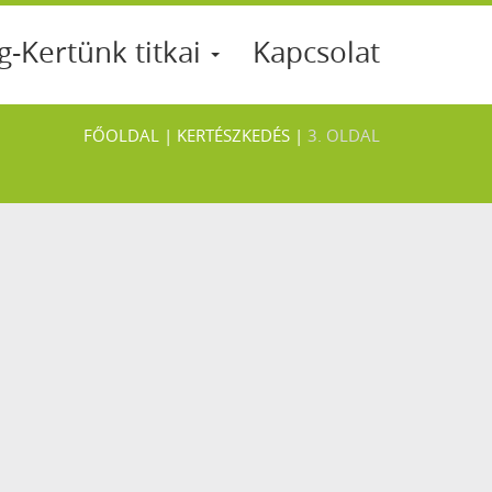
g-Kertünk titkai
Kapcsolat
FŐOLDAL
|
KERTÉSZKEDÉS
|
3. OLDAL