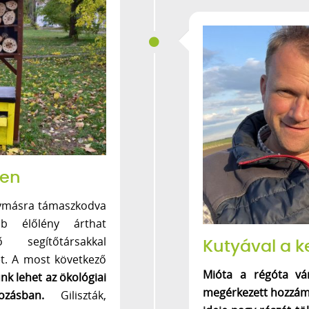
ben
egymásra támaszkodva
bb élőlény árthat
ő segítőtársakkal
Kutyával a k
t. A most következő
Mióta a régóta vá
nk lehet az ökológiai
megérkezett hozzám,
ozásban.
Giliszták,