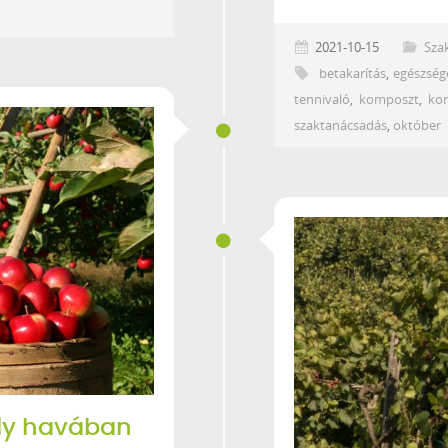
2021-10-15
Sza
betakarítás
,
egészség
tennivaló
,
komposzt
,
ko
szaktanácsadás
,
október
ály havában