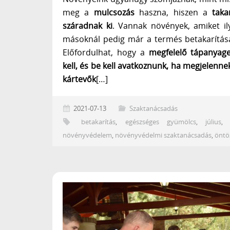
meg a
mulcsozás
haszna, hiszen a
taka
száradnak ki
. Vannak növények, amiket ily
másoknál pedig már a termés betakarítása 
Előfordulhat, hogy a
megfelelő tápanyagel
kell, és be kell avatkoznunk, ha megjelenn
kártevők
[…]
2021-07-13
Szaktanácsadás
betakarítás
,
egészséges gyümölcs
,
július
növényvédelem
,
növényvédelmi szaktanácsadás
,
öntö