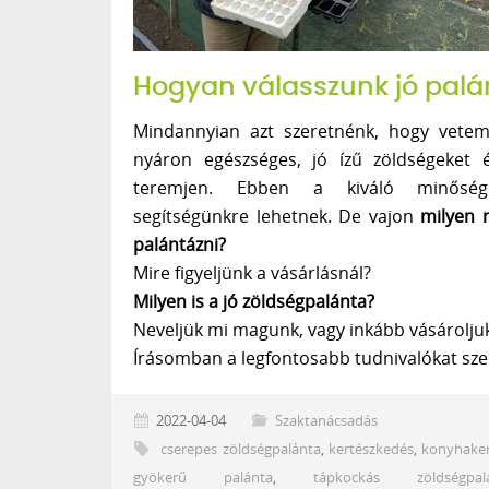
Hogyan válasszunk jó palá
Mindannyian azt szeretnénk, hogy vetem
nyáron egészséges, jó ízű zöldségeket 
teremjen. Ebben a kiváló minősé
segítségünkre lehetnek. De vajon
milyen 
palántázni?
Mire figyeljünk a vásárlásnál?
Milyen is a jó zöldségpalánta?
Neveljük mi magunk, vagy inkább vásárolju
Írásomban a legfontosabb tudnivalókat sz
2022-04-04
Szaktanácsadás
cserepes zöldségpalánta
,
kertészkedés
,
konyhake
gyökerű palánta
,
tápkockás zöldségpal