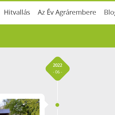
Hitvallás
Az Év Agrárembere
Blo
2022
- 06 -