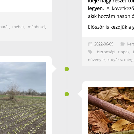
ideje nagy részét tö
legyen.
A következő 
akik hozzám hasonlóa
Először is kezdjük a 
barát
,
méhek
,
méhhotel
,
2022-06-09
Kert
biztonsági tippek
,
növények
,
kutyákra mérg