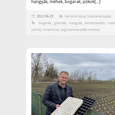
hangyák, méhek, bogarak, pókok[…]
2022-06-29
Kertünk titkai
,
Szaktanácsadás
bogarak
,
giliszták
,
hangyák
,
kertészkedés
,
méh
pókok
,
rovarhotel
,
vegyszermaradék-mentes