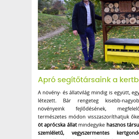
Apró segítőtársaink a kert
A növény- és állatvilág mindig is együtt, 
létezett. Bár rengeteg kisebb-nagyo
növényeink fejlődésének, megfelel
természetes módon visszaszoríthatjuk őke
öt aprócska állat
mindegyike
hasznos társu
szemléletű, vegyszermentes kertgond