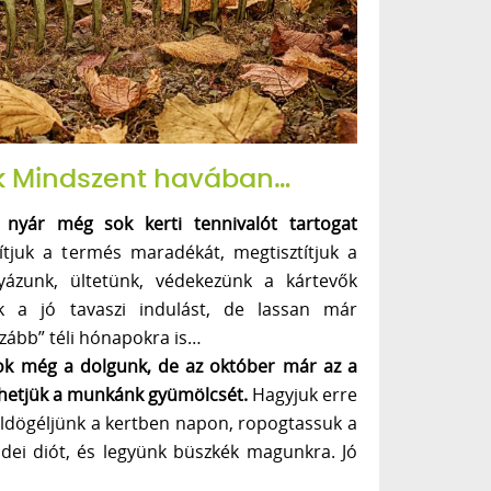
ők Mindszent havában…
 nyár még sok kerti tennivalót tartogat
tjuk a termés maradékát, megtisztítjuk a
gyázunk, ültetünk, védekezünk a kártevők
uk a jó tavaszi indulást, de lassan már
azább” téli hónapokra is…
ok még a dolgunk, de az október már az a
hetjük a munkánk gyümölcsét.
Hagyjuk erre
ldögéljünk a kertben napon, ropogtassuk a
 idei diót, és legyünk büszkék magunkra. Jó