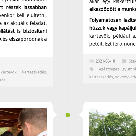
akár egy kiskerttu
rt részek lassabban
elkezdődött a munk
enkor kell elültetni,
Folyamatosan lazíts
az aktuális feladat.
húzzuk vagy kapálju
látást is biztosítani
kártevők, például a
ek és elszaporodnak a
petéit. Ezt feromon
2021-06-18
Sza
egészséges gyümöl
,
kártevők
,
kertészkedés
,
kertészkedés
,
növényvéde
zés