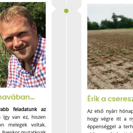
 havában…
Érik a csere
yabb feladatunk az
Az első nyári hónap
 így van ez, hiszen
hogy végre itt a 
on melegek voltak.
éppenséggel a terh
 Ilyenkor mutatkozik