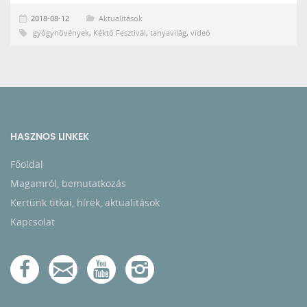
2018-08-12
Aktualitások
gyógynövények
,
Kéktó Fesztivál
,
tanyavilág
,
videó
HASZNOS LINKEK
Főoldal
Magamról, bemutatkozás
Kertünk titkai, hírek, aktualitások
Kapcsolat