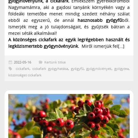
gyógynövényünk, a cickafark.
Emlékszem gyerekkoromból
Nagymamámra, aki a gajdosi tanyánk környékén vagy a
földeáki temetőbe menet mindig szedett néhány szálat
ebből az egyszerű, de annál
hasznosabb gyógyfű
ből.
Ismerjék meg a jó tulajdonságait, és gyűjtsék bátran a
mezei séták alkalmával!
A közönséges cickafark az egyik legrégebben használt és
legközismertebb gyógynövényünk.
Miről ismerjük fel[…]
2022-05-16
Kertünk titkai
cickafark
,
cickafark gyógyhatása
,
gyógyfű
,
gyógynövények
,
gyógytea
,
közönséges cickafark