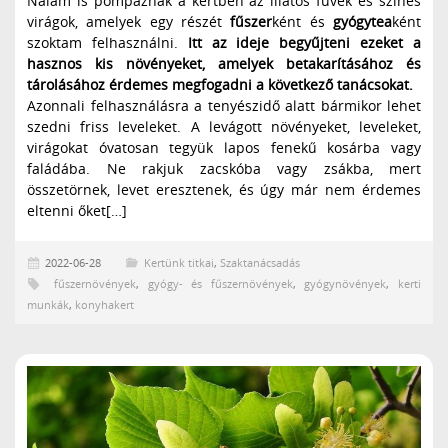
Nálam is pompáznak a kertben az illatos füvek és színes
virágok, amelyek egy részét
fűszer
ként és
gyógytea
ként
szoktam felhasználni.
Itt az ideje begyűjteni ezeket a
hasznos kis növényeket, amelyek betakarításához és
tárolásához érdemes megfogadni a következő tanácsokat.
Azonnali felhasználásra a tenyészidő alatt bármikor lehet
szedni friss leveleket. A levágott növényeket, leveleket,
virágokat óvatosan tegyük lapos fenekű kosárba vagy
faládába. Ne rakjuk zacskóba vagy zsákba, mert
összetörnek, levet eresztenek, és úgy már nem érdemes
eltenni őket[…]
2022-06-28
Kertünk titkai
,
Szaktanácsadás
fűszernövények
,
gyógy- és fűszernövények
,
gyógynövények
,
kerti
munkák
,
konyhakert