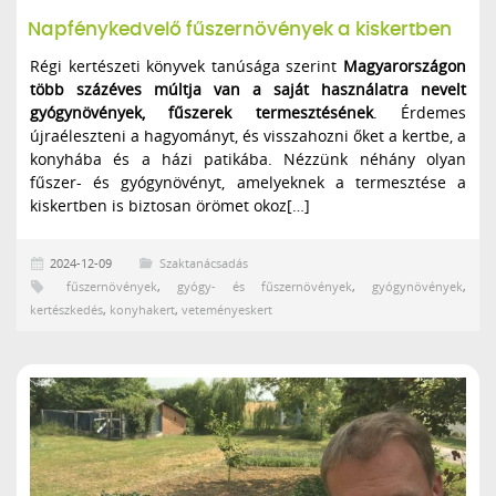
Napfénykedvelő fűszernövények a kiskertben
Régi kertészeti könyvek tanúsága szerint
Magyarországon
több százéves múltja van a saját használatra nevelt
gyógynövények, fűszerek termesztésének
. Érdemes
újraéleszteni a hagyományt, és visszahozni őket a kertbe, a
konyhába és a házi patikába. Nézzünk néhány olyan
fűszer- és gyógynövényt, amelyeknek a termesztése a
kiskertben is biztosan örömet okoz[…]
2024-12-09
Szaktanácsadás
fűszernövények
,
gyógy- és fűszernövények
,
gyógynövények
,
kertészkedés
,
konyhakert
,
veteményeskert