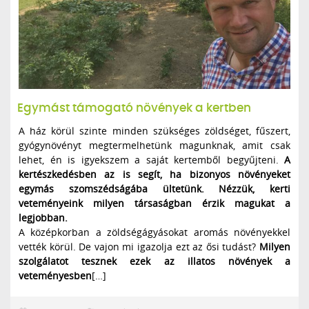
Egymást támogató növények a kertben
A ház körül szinte minden szükséges zöldséget, fűszert,
gyógynövényt megtermelhetünk magunknak, amit csak
lehet, én is igyekszem a saját kertemből begyűjteni.
A
kertészkedésben az is segít, ha bizonyos növényeket
egymás szomszédságába ültetünk. Nézzük, kerti
veteményeink milyen társaságban érzik magukat a
legjobban.
A középkorban a zöldségágyásokat aromás növényekkel
vették körül. De vajon mi igazolja ezt az ősi tudást?
Milyen
szolgálatot tesznek ezek az illatos növények a
veteményesben
[…]