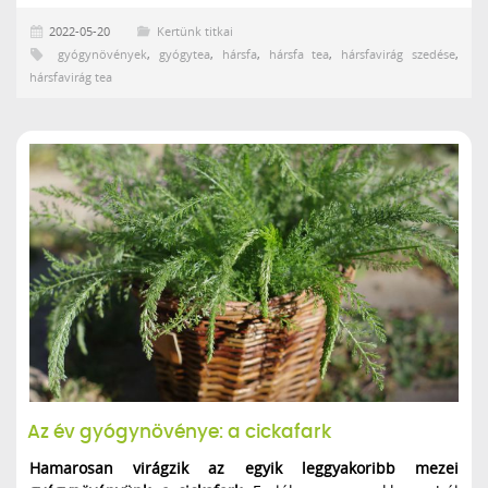
2022-05-20
Kertünk titkai
gyógynövények
,
gyógytea
,
hársfa
,
hársfa tea
,
hársfavirág szedése
,
hársfavirág tea
Az év gyógynövénye: a cickafark
Hamarosan virágzik az egyik leggyakoribb mezei