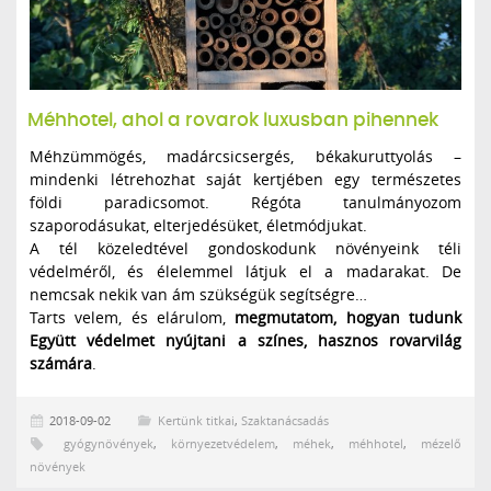
Méhhotel, ahol a rovarok luxusban pihennek
Méhzümmögés, madárcsicsergés, békakuruttyolás –
mindenki létrehozhat saját kertjében egy természetes
földi paradicsomot. Régóta tanulmányozom
szaporodásukat, elterjedésüket, életmódjukat.
A tél közeledtével gondoskodunk növényeink téli
védelméről, és élelemmel látjuk el a madarakat. De
nemcsak nekik van ám szükségük segítségre…
Tarts velem, és elárulom,
megmutatom, hogyan tudunk
Együtt védelmet nyújtani a színes, hasznos rovarvilág
számára
.
2018-09-02
Kertünk titkai
,
Szaktanácsadás
gyógynövények
,
környezetvédelem
,
méhek
,
méhhotel
,
mézelő
növények