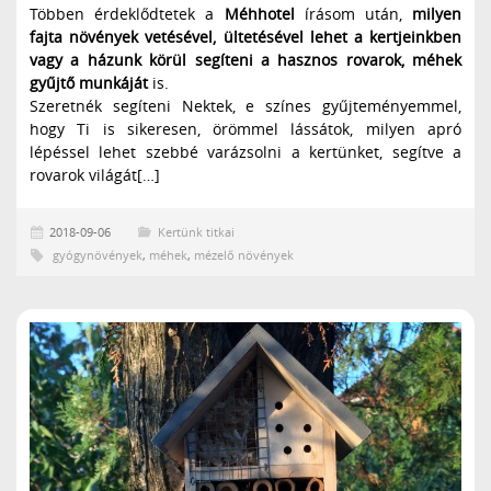
Többen érdeklődtetek a
Méhhotel
írásom után,
milyen
fajta növények vetésével, ültetésével lehet a kertjeinkben
vagy a házunk körül segíteni a hasznos rovarok, méhek
gyűjtő munkáját
is.
Szeretnék segíteni Nektek, e színes gyűjteményemmel,
hogy Ti is sikeresen, örömmel lássátok, milyen apró
lépéssel lehet szebbé varázsolni a kertünket, segítve a
rovarok világát[…]
2018-09-06
Kertünk titkai
gyógynövények
,
méhek
,
mézelő növények