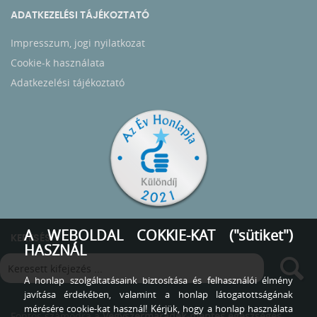
ADATKEZELÉSI TÁJÉKOZTATÓ
Impresszum, jogi nyilatkozat
Cookie-k használata
Adatkezelési tájékoztató
A WEBOLDAL COKKIE-KAT ("sütiket")
KERESÉS
HASZNÁL
A honlap szolgáltatásaink biztosítása és felhasználói élmény
javítása érdekében, valamint a honlap látogatottságának
mérésére cookie-kat használ! Kérjük, hogy a honlap használata
Fontos számodra a
Vegyszermaradék-mentes egészséges