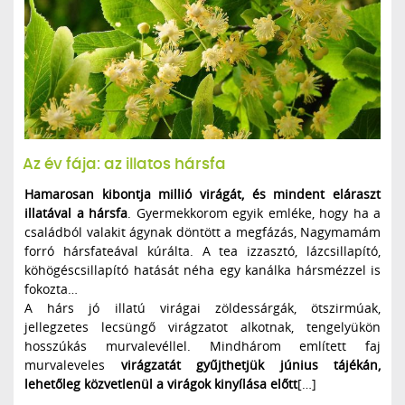
Az év fája: az illatos hársfa
Hamarosan kibontja millió virágát, és mindent eláraszt
illatával a hársfa
. Gyermekkorom egyik emléke, hogy ha a
családból valakit ágynak döntött a megfázás, Nagymamám
forró hársfateával kúrálta. A tea izzasztó, lázcsillapító,
köhögéscsillapító hatását néha egy kanálka hársmézzel is
fokozta…
A hárs jó illatú virágai zöldessárgák, ötszirmúak,
jellegzetes lecsüngő virágzatot alkotnak, tengelyükön
hosszúkás murvalevéllel. Mindhárom említett faj
murvaleveles
virágzatát gyűjthetjük június tájékán,
lehetőleg közvetlenül a virágok kinyílása előtt
[…]