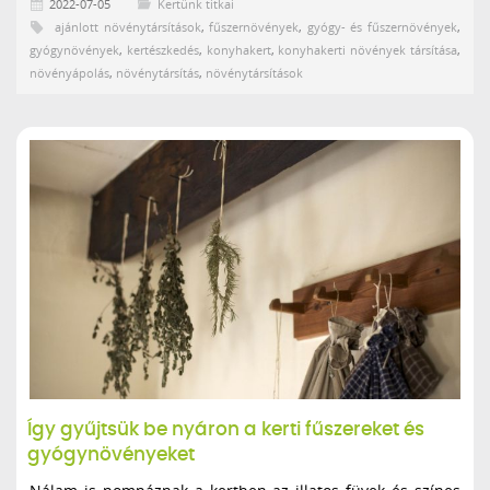
2022-07-05
Kertünk titkai
ajánlott növénytársítások
,
fűszernövények
,
gyógy- és fűszernövények
,
gyógynövények
,
kertészkedés
,
konyhakert
,
konyhakerti növények társítása
,
növényápolás
,
növénytársítás
,
növénytársítások
Így gyűjtsük be nyáron a kerti fűszereket és
gyógynövényeket