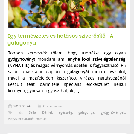
Egy természetes és hatásos szíverősítő- A
galagonya
Többen kérdezték tőlem, hogy tudnék-e egy olyan
gyógynövény
t mondani, ami
enyhe fokú szívelégtelenség
(NYHA I-II.) és magas vérnyomás esetén is fogyasztható
. Én
saját tapasztalat alapján a
galagonyát
tudom javasolni,
mivel a megfelelően kiszárított virágos hajtásvégéből
készült teát bármiféle speciális előkészület nélkül
könnyen, gyorsan fogyaszthatjuk[…]
2019-09-24
Orvos válaszol
dr. Sallai Dániel
,
egészség
,
galagonya
,
gyógynövények
,
vegyszermaradék-mentes