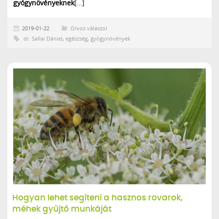
gyógynövényeknek
[…]
2019-01-22
Orvos válaszol
dr. Sallai Dániel
,
egészség
,
gyógynövények
Hogyan lehet segíteni a hasznos rovarok,
méhek gyűjtő munkáját