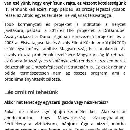
van esélyünk, hogy enyhítsünk rajta, ez viszont kötelességünk
is.
Tennünk kell azért, hogy például az ország legaszályosabb
része, az Alföld egyes területei ne váljanak félsivataggá.
Több kormányzati és projektet is indítottak a helyzet
javítására, például a 2017-es LIFE projektet, a DriDanube:
Aszálykockázat a Duna régióban elnevezésű projektet, és a
2003-as Elsivatagosodás és Aszály Elleni Küzdelemről (UNCCD)
szóló egyezményt, amihez Magyarország is csatlakozott. Az
aszály okozta problémák kezelésére Magyarország létrehozta
az Operatív Aszály- és Vízhiánykezelő rendszert, szakemberek
dolgoznak az Öntözésfejlesztési Stratégián is. Ez csak néhány
példa, természetesen nem az összes program, ami a
probléma enyhítését célozza.
…és amit mi tehetünk
Akkor mit tehet egy egyszerű gazda vagy házikertész?
Sokat, de ehhez egy újfajta szemlélet kell. Alakítsuk át
gondolatunkat, hogy Magyarország víz-nagyhatalom.
Sérülékeny a vízbázisunk,
bánjunk úgy a vízzel, mintha
minden cseppje kincs lenne.
Az is. Ennek megfelelően át kell