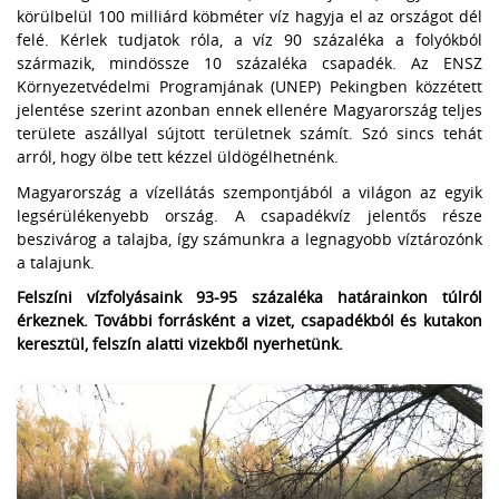
körülbelül 100 milliárd köbméter víz hagyja el az országot dél
felé. Kérlek tudjatok róla, a víz 90 százaléka a folyókból
származik, mindössze 10 százaléka csapadék. Az ENSZ
Környezetvédelmi Programjának (UNEP) Pekingben közzétett
jelentése szerint azonban ennek ellenére Magyarország teljes
területe aszállyal sújtott területnek számít. Szó sincs tehát
arról, hogy ölbe tett kézzel üldögélhetnénk.
Magyarország a vízellátás szempontjából a világon az egyik
legsérülékenyebb ország. A csapadékvíz jelentős része
beszivárog a talajba, így számunkra a legnagyobb víztározónk
a talajunk.
Felszíni vízfolyásaink 93-95 százaléka határainkon túlról
érkeznek. További forrásként a vizet, csapadékból és kutakon
keresztül, felszín alatti vizekből nyerhetünk.