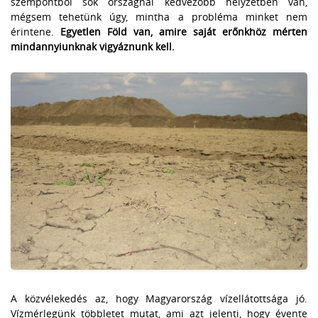
szempontból sok országnál kedvezőbb helyzetben van,
mégsem tehetünk úgy, mintha a probléma minket nem
érintene.
Egyetlen Föld van, amire saját erőnkhöz mérten
mindannyiunknak vigyáznunk kell.
A közvélekedés az, hogy Magyarország vízellátottsága jó.
Vízmérlegünk többletet mutat, ami azt jelenti, hogy évente