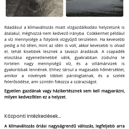
Ráadásul a klímaváltozás miatt vízgazdálkodási helyzetünk is
átalakul, méghozzá nem kedvező irányba. Csökkenhet például
a víz mennyisége a folyóink vízgyűjtő területein. Ha kevesebb
pedig a hó télen, mint az idén is volt, akkor kevesebb is olvad
el, tehát kisebbek lesznek a tavaszi áradások. A csapadék
eloszlása egyenetlenebbé válik, gyakrabban zúdulna le
hirtelen nagy mennyiségű víz, és a villámárvizek is
gyakoribbak lennének. Ehhez társul a magasabb hőmérséklet,
amikor a növények többet párologtatnak, és a szelek
felerősödése, ami szintén fokozza a szárazságot.
Egyetlen gazdának vagy házikertésznek sem kell magyarázni,
milyen kedvezőtlen ez a helyzet.
Központi intézkedések…
A klímaváltozás óriási nagyságrendű változás, legfeljebb arra