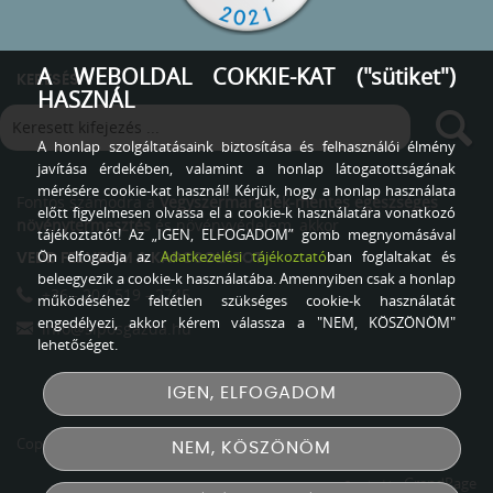
A WEBOLDAL COKKIE-KAT ("sütiket")
KERESÉS
HASZNÁL
A honlap szolgáltatásaink biztosítása és felhasználói élmény
javítása érdekében, valamint a honlap látogatottságának
mérésére cookie-kat használ! Kérjük, hogy a honlap használata
Fontos számodra a
Vegyszermaradék-mentes egészséges
előtt figyelmesen olvassa el a cookie-k használatára vonatkozó
növénytermesztés
és növényvédelem, akkor
tájékoztatót! Az „IGEN, ELFOGADOM” gomb megnyomásával
Ön elfogadja az
Adatkezelési tájékoztató
ban foglaltakat és
VEDD FEL VELEM A KAPCSOLATOT
beleegyezik a cookie-k használatába. Amennyiben csak a honlap
+36 - 20 / 519 - 2745
működéséhez feltétlen szükséges cookie-k használatát
engedélyezi, akkor kérem válassza a "NEM, KÖSZÖNÖM"
info@siposgazda.hu
lehetőséget.
IGEN, ELFOGADOM
Copyright © 2026
Sipos Gazda
Minden jog fenntartva!
NEM, KÖSZÖNÖM
GrandPage
Created by