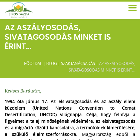
AZ ASZÁLYOSODÁS,
SIVATAGOSODÁS MINKET IS
ÉRINT…
FŐOLDAL
|
BLOG
|
SZAKTANÁCSADÁS
|
AZ ASZÁLYOSODÁS,
SIVATAGOSODÁS MINKET IS ÉRINT…
Kedves Barátaim,
1994 óta június 17. Az elsivatagosodás és az aszály elleni
küzdelem (United Nations Convention to Comat
Desertification, UNCDD) világnapja. Célja, hogy felhívja a
figyelmet a talaj minőségének védelmére, az elsivatagosodás
és a migráció közötti kapcsolatra, a termőföldek kimerülésére,
a szűkülő élelmiszerforrásokra.
Magyarország ebből a