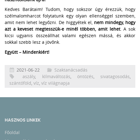
Kedves Barátaim! Tudom, hogy sokszor úgy érezzük, hogy
szélmalomharcot folytatunk egy olyan ellenséggel szemben,
amit nem lehet legyőzni. De higgyétek el,
nem mindegy, hogy
azt a keveset megtesszük-e minél többen, amit lehet
. A sok
kicsi ugyanis összeállhat valami egészen mássá, és akkor
sokkal szebb lesz a jövőnk.
Együtt – Mindenkiért!
2021-06-22
Szaktanácsadás
aszály
,
klímaváltozás
,
öntözés
,
sivatagosodás
,
szántóföld
,
víz
,
víz világnapja
HASZNOS LINKEK
Főoldal