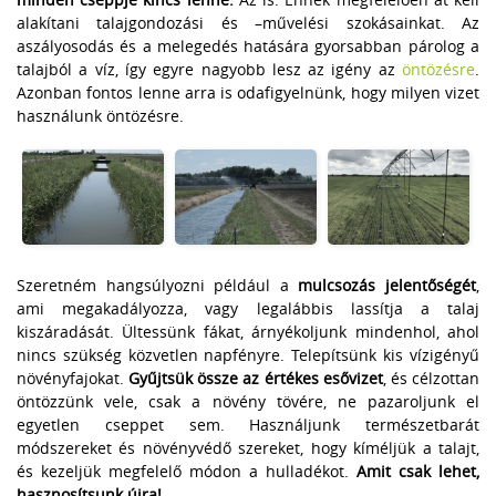
alakítani talajgondozási és –művelési szokásainkat. Az
aszályosodás és a melegedés hatására gyorsabban párolog a
talajból a víz, így egyre nagyobb lesz az igény az
öntözésre
.
Azonban fontos lenne arra is odafigyelnünk, hogy milyen vizet
használunk öntözésre.
Szeretném hangsúlyozni például a
mulcsozás jelentőségét
,
ami megakadályozza, vagy legalábbis lassítja a talaj
kiszáradását. Ültessünk fákat, árnyékoljunk mindenhol, ahol
nincs szükség közvetlen napfényre. Telepítsünk kis vízigényű
növényfajokat.
Gyűjtsük össze az értékes esővizet
, és célzottan
öntözzünk vele, csak a növény tövére, ne pazaroljunk el
egyetlen cseppet sem. Használjunk természetbarát
módszereket és növényvédő szereket, hogy kíméljük a talajt,
és kezeljük megfelelő módon a hulladékot.
Amit csak lehet,
hasznosítsunk újra!