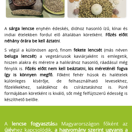
A
sárga lencse
enyhén édeskés, dióhoz hasonló ízű, kínai és
indiai ételekben fordul elő általában köretként.
Főzés előtt
néhány órára be kell áztatni
.
S végül a különösen apró, finom
fekete lencsét
(más néven
beluga lencsét
) a vegetáriusok kaviárjaként is emlegetik,
hiszen alakra és méretre a halikrához hasonló, ráadásul még
fénylik is.
Főzés előtt nem kell beáztatni, kis méreténél fogva
így is könnyen megfő.
Főként fehér húsok és halételek
különleges kísérője, de felhasználható levesekhez,
főzelékekhez, salátákhoz és csíráztatáshoz is. Püré
formájában köretként is kiváló, sőt még felfújtszerű édesség is
készíthető belőle.
A
lencse fogyasztás
a Magyarországon főként az
újév
hez kapcsolódik,
a hagyomány szerint ugyanis a