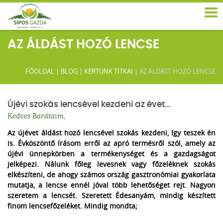
AZ ÁLDÁST HOZÓ LENCSE
FŐOLDAL
|
BLOG
|
KERTÜNK TITKAI
|
AZ ÁLDÁST HOZÓ LENCSE
Újévi szokás lencsével kezdeni az évet...
Kedves Barátaim,
Az újévet áldást hozó lencsével szokás kezdeni, így teszek én
is. Évköszöntő írásom erről az apró termésről szól, amely az
újévi ünnepkörben a termékenységet és a gazdagságot
jelképezi. Nálunk főleg levesnek vagy főzeléknek szokás
elkészíteni, de ahogy számos ország gasztronómiai gyakorlata
mutatja, a lencse ennél jóval több lehetőséget rejt. Nagyon
szeretem a lencsét. Szeretett Édesanyám, mindig készített
finom lencsefőzeléket. Mindig mondta;