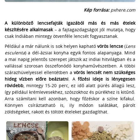
Kép forrása:
pxhere.com
A különböző lencsefajták igazából más és más ételek
készítésére alkalmasak
– a fajtagazdagságot jól mutatja, hogy
csak Indiában mintegy ötvenféle lencsét fogyasztanak.
Például a már nálunk is sok helyen kapható
vörös lencse
(
Lens
esculenta
) a dél-ázsiai konyha egyik fontos alapanyaga. Mind
a mai napig jelentős szerepet játszik az indiai hitvilágban és a
vallással szorosan összefonódó konyhaművészetben. A többi
szárazhüvelyessel ellentétben a
vörös lencsét nem szükséges
hideg vízben előre beáztatni
. A
főzési ideje is lényegesen
rövidebb
, mintegy 15-20 perc, ez idő alatt pürés állagú lesz,
így például krémlevesekhez, szószokhoz és pürékhez is kitűnő.
Arra számítani kell azonban, hogy főzéskor a színe kifakul.
Könnyen csíráztatható is, ily módon salátákat, párolt
zöldségeket, rakott és töltött ételeket gazdagíthat.