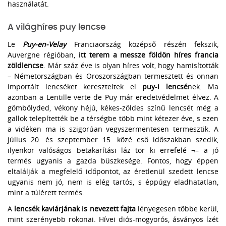
használatát.
A világhíres puy lencse
Le
Puy-en-Velay
Franciaország középső részén fekszik,
Auvergne régióban,
itt terem a messze földön híres francia
zöldlencse
. Már száz éve is olyan híres volt, hogy hamisították
– Németországban és Oroszországban termesztett és onnan
importált lencséket kereszteltek el
puy-i lencsé
nek. Ma
azonban a Lentille verte de Puy már eredetvédelmet élvez. A
gömbölyded, vékony héjú, kékes-zöldes színű lencsét még a
gallok telepítették be a térségbe több mint kétezer éve, s ezen
a vidéken ma is szigorúan vegyszermentesen termesztik. A
július 20. és szeptember 15. közé eső időszakban szedik,
ilyenkor valóságos betakarítási láz tör ki errefelé ¬– a jó
termés ugyanis a gazda büszkesége. Fontos, hogy éppen
eltalálják a megfelelő időpontot, az éretlenül szedett lencse
ugyanis nem jó, nem is elég tartós, s éppúgy eladhatatlan,
mint a túlérett termés.
A
lencsék kaviárjának is nevezett fajta
lényegesen többe kerül,
mint szerényebb rokonai. Hívei diós-mogyorós, ásványos ízét