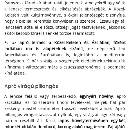
Ramszesz fáraó sírjában talált jelenetek, amelyekről úgy vélik,
a lencse termesztését és elkészítését ábrázolják. A Közel-
Keleten vált kultúrnövénnyé, s ókori jelentőségét bizonyítja,
hogy a bibliai Teremtés könyvében is szerepel: Ézsau egy tál
lencséért adta el elsőszülöttségi jogát testvérének, Jákobnak,
akitől később Izrael tizenkét törzse származott.
Ez az
apró termés a Közel-Keleten és Ázsiában, főként
Indiában ma is alapételnek számít
, de népszerű lett
Amerikában és Európában is, leginkább a mediterrán
térségben. S bár sokáig a szegények eledelének tekintették,
kifinomult változatait mára a csúcsgasztronómia is beemelte
kínálatába.
Apró virágú pillangós
A lencse felálló vagy terpeszkedő,
egynyári növény
, apró
kacsokkal és tollszerűen finom levelekkel, melyek hat pár
keskeny, másfél centiméter hosszú levélkéből állnak. Apró,
pillangós virágai tavasszal nyílnak, egy virágzat egy, két vagy
három részből áll. Kicsi,
lapos hüvelytermésében egy-két,
mindkét oldalán domború, korong alakú mag terem
.
Fajtájától