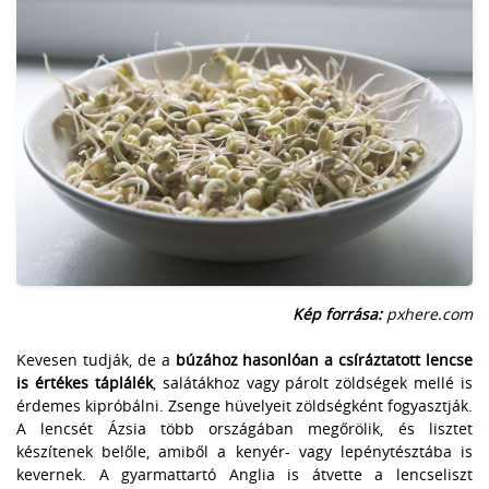
Kép forrása:
pxhere.com
Kevesen tudják, de a
búzához hasonlóan a csíráztatott lencse
is értékes táplálék
, salátákhoz vagy párolt zöldségek mellé is
érdemes kipróbálni. Zsenge hüvelyeit zöldségként fogyasztják.
A lencsét Ázsia több országában megőrölik, és lisztet
készítenek belőle, amiből a kenyér- vagy lepénytésztába is
kevernek. A gyarmattartó Anglia is átvette a lencseliszt