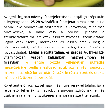
Az egyik
legjobb növényi fehérjeforrás
nak tartják (a szója után
a legmagasabb,
25-28 százalék a fehérjetartalma
), emellett a
benne lévő aminosavak összetétele is kedvezőbb, mint más
hüvelyeseké, a babé vagy a borsóé. Jelentős a
szénhidráttartalma, ám ezek lassú felszívódású szénhidrátok,
vagyis csak csekély mértékben és lassan emelik meg a
vércukorszintet, ezért a lencsét cukorbetegek és diétázók is
fogyaszthatják.
Magas a rosttartalma, és gazdag A-, B1-és B2-
vitaminokban, vasban, káliumban, magnéziumban és
folsavban.
A lencse okozta kellemetlen puffadás
megelőzésére pedig megfogadhatjuk
azt a régi tanácsot,
miszerint az
első forrás után öntsük le róla a vizet,
és csak a
második főzővizet fűszerezzük.
Köretként előnyös rizzsel vagy más hüvelyesekkel tálalni, így a
felvehető fehérjék is nagyobb arányban szívódnak fel, és
csaknem valamennyi szükséges aminosavra szert tehetünk.