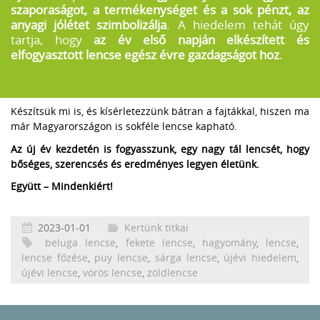
szaporaságot, a termékenységet és a sok pénzt, az
anyagi jólétet szimbolizálja
. A hiedelem tehát úgy
tartja, hogy
az év első napján elkészített és
elfogyasztott lencse egész évre gazdagságot hoz
.
Készítsük mi is, és kísérletezzünk bátran a fajtákkal, hiszen ma
már Magyarországon is sokféle lencse kapható.
Az új év kezdetén is fogyasszunk, egy nagy tál lencsét, hogy
bőséges, szerencsés és eredményes legyen életünk.
Együtt – Mindenkiért!
2023-01-01
Kertünk titkai
beluga lencse
,
fekete lencse
,
hagyomány
,
lencse
,
lencse főzése
,
puy lencse
,
sárga lencse
,
újévi hiedelem
,
újévi lencse
,
vörös lencse
,
zöldlencse