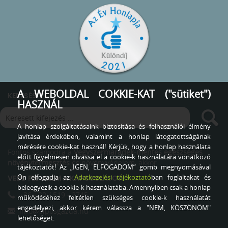
A WEBOLDAL COKKIE-KAT ("sütiket")
KERESÉS
HASZNÁL
A honlap szolgáltatásaink biztosítása és felhasználói élmény
javítása érdekében, valamint a honlap látogatottságának
mérésére cookie-kat használ! Kérjük, hogy a honlap használata
Fontos számodra a
Vegyszermaradék-mentes egészséges
előtt figyelmesen olvassa el a cookie-k használatára vonatkozó
növénytermesztés
és növényvédelem, akkor
tájékoztatót! Az „IGEN, ELFOGADOM” gomb megnyomásával
Ön elfogadja az
Adatkezelési tájékoztató
ban foglaltakat és
VEDD FEL VELEM A KAPCSOLATOT
beleegyezik a cookie-k használatába. Amennyiben csak a honlap
+36 - 20 / 519 - 2745
működéséhez feltétlen szükséges cookie-k használatát
engedélyezi, akkor kérem válassza a "NEM, KÖSZÖNÖM"
info@siposgazda.hu
lehetőséget.