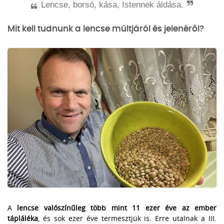
Lencse, borsó, kása, Istennek áldása.
Mit kell tudnunk a lencse múltjáról és jelenéről?
A
lencse valószínűleg több mint 11 ezer éve az ember
tápláléka
, és sok ezer éve termesztjük is. Erre utalnak a III.