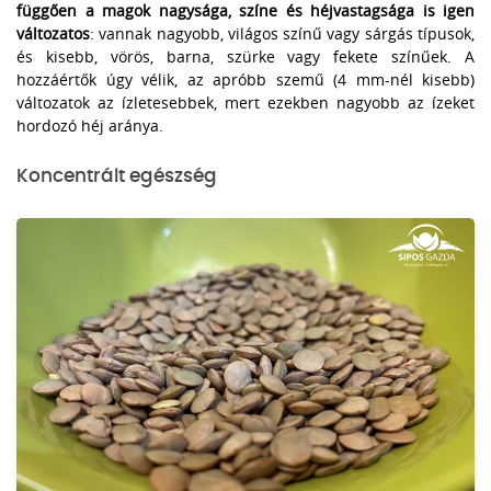
függően a magok nagysága, színe és héjvastagsága is igen
változatos
: vannak nagyobb, világos színű vagy sárgás típusok,
és kisebb, vörös, barna, szürke vagy fekete színűek. A
hozzáértők úgy vélik, az apróbb szemű (4 mm-nél kisebb)
változatok az ízletesebbek, mert ezekben nagyobb az ízeket
hordozó héj aránya.
Koncentrált egészség