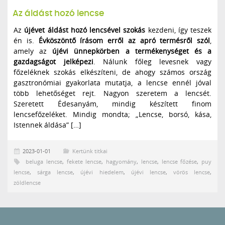
Az áldást hozó lencse
Az
újévet áldást hozó lencsével szokás
kezdeni, így teszek
én is.
Évköszöntő írásom erről az apró termésről szól
,
amely az
újévi ünnepkörben a termékenységet és a
gazdagságot jelképezi
. Nálunk főleg levesnek vagy
főzeléknek szokás elkészíteni, de ahogy számos ország
gasztronómiai gyakorlata mutatja, a lencse ennél jóval
több lehetőséget rejt. Nagyon szeretem a lencsét.
Szeretett Édesanyám, mindig készített finom
lencsefőzeléket. Mindig mondta; „Lencse, borsó, kása,
Istennek áldása” […]
2023-01-01
Kertünk titkai
beluga lencse
,
fekete lencse
,
hagyomány
,
lencse
,
lencse főzése
,
puy
lencse
,
sárga lencse
,
újévi hiedelem
,
újévi lencse
,
vörös lencse
,
zöldlencse