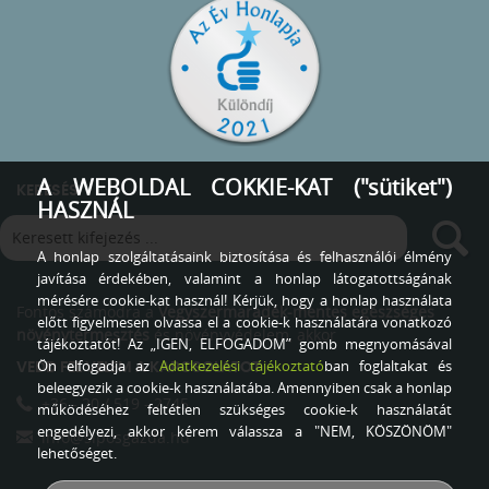
A WEBOLDAL COKKIE-KAT ("sütiket")
KERESÉS
HASZNÁL
A honlap szolgáltatásaink biztosítása és felhasználói élmény
javítása érdekében, valamint a honlap látogatottságának
mérésére cookie-kat használ! Kérjük, hogy a honlap használata
Fontos számodra a
Vegyszermaradék-mentes egészséges
előtt figyelmesen olvassa el a cookie-k használatára vonatkozó
növénytermesztés
és növényvédelem, akkor
tájékoztatót! Az „IGEN, ELFOGADOM” gomb megnyomásával
Ön elfogadja az
Adatkezelési tájékoztató
ban foglaltakat és
VEDD FEL VELEM A KAPCSOLATOT
beleegyezik a cookie-k használatába. Amennyiben csak a honlap
+36 - 20 / 519 - 2745
működéséhez feltétlen szükséges cookie-k használatát
engedélyezi, akkor kérem válassza a "NEM, KÖSZÖNÖM"
info@siposgazda.hu
lehetőséget.