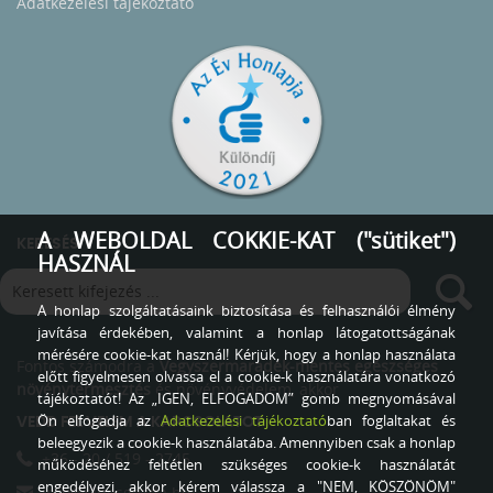
Adatkezelési tájékoztató
A WEBOLDAL COKKIE-KAT ("sütiket")
KERESÉS
HASZNÁL
A honlap szolgáltatásaink biztosítása és felhasználói élmény
javítása érdekében, valamint a honlap látogatottságának
mérésére cookie-kat használ! Kérjük, hogy a honlap használata
Fontos számodra a
Vegyszermaradék-mentes egészséges
előtt figyelmesen olvassa el a cookie-k használatára vonatkozó
növénytermesztés
és növényvédelem, akkor
tájékoztatót! Az „IGEN, ELFOGADOM” gomb megnyomásával
Ön elfogadja az
Adatkezelési tájékoztató
ban foglaltakat és
VEDD FEL VELEM A KAPCSOLATOT
beleegyezik a cookie-k használatába. Amennyiben csak a honlap
+36 - 20 / 519 - 2745
működéséhez feltétlen szükséges cookie-k használatát
engedélyezi, akkor kérem válassza a "NEM, KÖSZÖNÖM"
info@siposgazda.hu