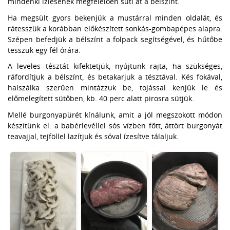
mindenki ízlésének megfelelően süti át a bélszínt.
Ha megsült gyors bekenjük a mustárral minden oldalát, és
rátesszük a korábban előkészített sonkás-gombapépes alapra.
Szépen befedjük a bélszínt a folpack segítségével, és hűtőbe
tesszük egy fél órára.
A leveles tésztát kifektetjük, nyújtunk rajta, ha szükséges,
ráfordítjuk a bélszínt, és betakarjuk a tésztával. Kés fokával,
halszálka szerűen mintázzuk be, tojással kenjük le és
előmelegített sütőben, kb. 40 perc alatt pirosra sütjük.
Mellé burgonyapürét kínálunk, amit a jól megszokott módon
készítünk el: a babérlevéllel sós vízben főtt, áttört burgonyát
teavajjal, tejföllel lazítjuk és sóval ízesítve tálaljuk.