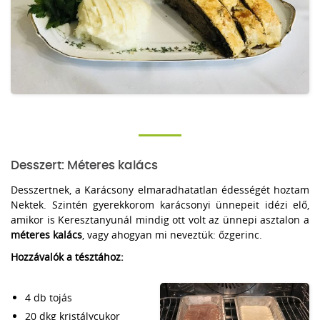
Desszert: Méteres kalács
Desszertnek, a Karácsony elmaradhatatlan édességét hoztam
Nektek. Szintén gyerekkorom karácsonyi ünnepeit idézi elő,
amikor is Keresztanyunál mindig ott volt az ünnepi asztalon a
méteres kalács
, vagy ahogyan mi neveztük: őzgerinc.
Hozzávalók a tésztához:
4 db tojás
20 dkg kristálycukor