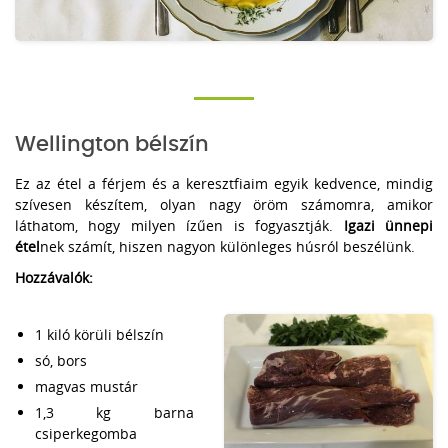
Wellington bélszín
Ez az étel a férjem és a keresztfiaim egyik kedvence, mindig
szívesen készítem, olyan nagy öröm számomra, amikor
láthatom, hogy milyen ízűen is fogyasztják.
Igazi ünnepi
étel
nek számít, hiszen nagyon különleges húsról beszélünk.
Hozzávalók:
1 kiló körüli bélszín
só, bors
magvas mustár
1,3 kg barna
csiperkegomba