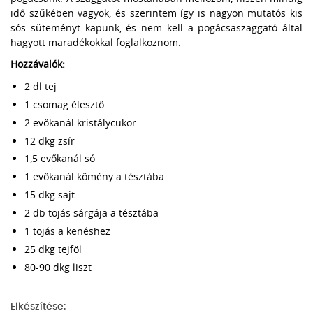
idő szűkében vagyok, és szerintem így is nagyon mutatós kis
sós süteményt kapunk, és nem kell a pogácsaszaggató által
hagyott maradékokkal foglalkoznom.
Hozzávalók:
2 dl tej
1 csomag élesztő
2 evőkanál kristálycukor
12 dkg zsír
1,5 evőkanál só
1 evőkanál kömény a tésztába
15 dkg sajt
2 db tojás sárgája a tésztába
1 tojás a kenéshez
25 dkg tejföl
80-90 dkg liszt
Elkészítése: