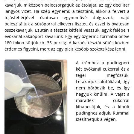
kavarjuk, miközben belecsorgatjuk az étolajat, az egy deciliter
langyos vizet. Ha szép egynemű a tésztánk, akkor a felvert a
tojásfehérjével óvatosan egyneművé dolgozzuk, majd
beleszitáljuk a sütőporral elkevert lisztet, és ezzel is óvatosan
összekavarjuk. Ezután a tésztát kétfelé vesszük, egyik felébe 1
evőkanál kakaóport kavarunk. Egy-egy őzgerinc formába öntve
180 fokon sütjük kb. 35 percig. A kakaós tésztát sütés közben
érdemes figyelni, mert az egy picit később szokott kész lenni.
A krémhez a pudingport
két evőkanál cukorral és a
tejjel megfőzzük.
Letakarjuk alufóliával, így
nem bőrödzik be, és így
hagyjuk kihűlni. A vajat a
maradék cukorral
kihabosítjuk, és a kihűlt
pudinghoz adjuk. Rummal
ízesíthetjük a végén.