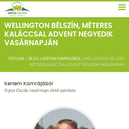
WELLINGTON BÉLSZÍN, MÉTERES
KALÁCCSAL ADVENT NEGYEDIK
VASÁRNAPJÁN
FŐOLDAL
|
BLOG
|
KERTEM KAMRÁJÁBÓL
|
WELLINGTON BÉLSZÍN,
MÉTERES KALÁCCSAL ADVENT NEGYEDIK VASÁRNAPJÁN
Kertem Kamrájából
Sipos Gazda vasárnapi ebéd ajánlata