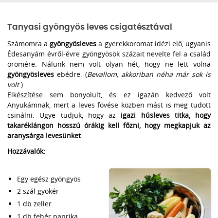
Tanyasi gyöngyös leves csigatésztával
Számomra a
gyöngyösleves
a gyerekkoromat idézi elő, ugyanis
Édesanyám évről-évre gyöngyösök százait nevelte fel a család
örömére. Nálunk nem volt olyan hét, hogy ne lett volna
gyöngyösleves
ebédre. (
Bevallom, akkoriban néha már sok is
volt
)
Elkészítése sem bonyolult, és ez igazán kedvező volt
Anyukámnak, mert a leves fövése közben mást is meg tudott
csinálni. Ugye tudjuk, hogy az
igazi húsleves titka, hogy
takaréklángon hosszú órákig kell főzni, hogy megkapjuk az
aranysárga levesünket
.
Hozzávalók:
Egy egész gyöngyös
2 szál gyökér
1 db zeller
1 db fehér paprika