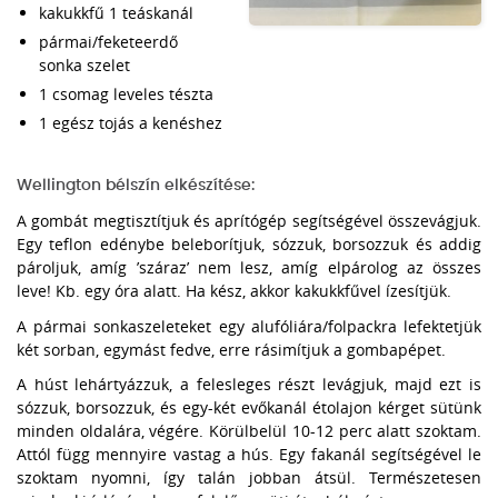
kakukkfű 1 teáskanál
pármai/feketeerdő
sonka szelet
1 csomag leveles tészta
1 egész tojás a kenéshez
Wellington bélszín elkészítése:
A gombát megtisztítjuk és aprítógép segítségével összevágjuk.
Egy teflon edénybe beleborítjuk, sózzuk, borsozzuk és addig
pároljuk, amíg ’száraz’ nem lesz, amíg elpárolog az összes
leve! Kb. egy óra alatt. Ha kész, akkor kakukkfűvel ízesítjük.
A pármai sonkaszeleteket egy alufóliára/folpackra lefektetjük
két sorban, egymást fedve, erre rásimítjuk a gombapépet.
A húst lehártyázzuk, a felesleges részt levágjuk, majd ezt is
sózzuk, borsozzuk, és egy-két evőkanál étolajon kérget sütünk
minden oldalára, végére. Körülbelül 10-12 perc alatt szoktam.
Attól függ mennyire vastag a hús. Egy fakanál segítségével le
szoktam nyomni, így talán jobban átsül. Természetesen