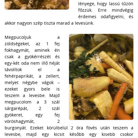
lényege, hogy lassú tűzön
főzzük. Erre mindvégig
érdemes odafigyelni, és
akkor nagyon szép tiszta marad a levesünk.
Megpucoljuk a
zöldségeket, az 1 fej
fokhagymát, aminek én
csak a gyökérrészét és
egy-két oda nem illő héját
távolítok el a
fehérpaprikát, a zellert,
melyet négybe vágok –
ezeket gyors bele is
teszem a levesbe. Majd
megpucolom a 3 szál
sárgarépát, 2 szál
gyökeret, egy fej
vöröshagymát, 2
burgonyát. Ezeket körülbelül 2 óra fövés után teszem a
levesbe, majd egy kicsit később egy kisebb csokor