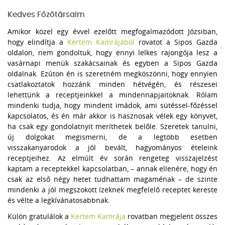
Kedves Főzőtársaim
Amikor közel egy évvel ezelőtt megfogalmazódott Józsiban,
hogy elindítja a
Kertem Kamrájából
rovatot a Sipos Gazda
oldalon, nem gondoltuk, hogy ennyi lelkes rajongója lesz a
vasárnapi menük szakácsainak és egyben a Sipos Gazda
oldalnak. Ezúton én is szeretném megköszönni, hogy ennyien
csatlakoztatok hozzánk minden hétvégén, és részesei
lehettünk a receptjeinkkel a mindennapjaitoknak. Rólam
mindenki tudja, hogy mindent imádok, ami sütéssel-főzéssel
kapcsolatos, és én már akkor is hasznosak vélek egy könyvet,
ha csak egy gondolatnyit meríthetek belőle. Szeretek tanulni,
új dolgokat megismerni, de a legtöbb esetben
visszakanyarodok a jól bevált, hagyományos ételeink
receptjeihez. Az elmúlt év során rengeteg visszajelzést
kaptam a receptekkel kapcsolatban, – annak ellenére, hogy én
csak az első négy hetet tudhattam magaménak – de szinte
mindenki a jól megszokott ízeknek megfelelő receptet kereste
és vélte a legkívánatosabbnak.
Külön gratulálok a
Kertem Kamrája
rovatban megjelent összes