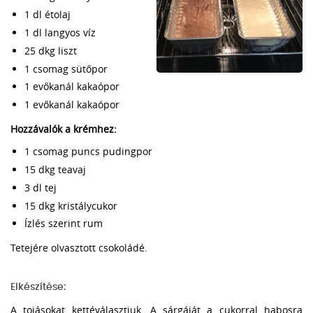
1 dl étolaj
1 dl langyos víz
25 dkg liszt
1 csomag sütőpor
1 evőkanál kakaópor
1 evőkanál kakaópor
Hozzávalók a krémhez:
1 csomag puncs pudingpor
15 dkg teavaj
3 dl tej
15 dkg kristálycukor
Ízlés szerint rum
Tetejére olvasztott csokoládé.
Elkészítése:
A tojásokat kettéválasztjuk. A sárgáját a cukorral habosra