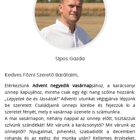
Sipos Gazda
Kedves Főzni Szerető Barátaim,
Elérkeztünk
Advent negyedik vasárnap
jához, a karácsonyi
ünnep kapujához, mintha csak egy égi hang szólna hozzánk:
„Lépjetek be és lássátok!”
Adventi utunkat végigjárva lépjünk
be szeretett Családjaink ünnepi körébe és fejezzük ki a
szeretet fényét, mely e vasárnap üzenete is számunkra.
A mai vasárnapon, néhány nappal az ünnep előtt, tisztázzuk
szívünk szándékát! Mit várunk a karácsonytól? Mit várunk az
ünneptől? Nyugalmat, pihenést, szabadidőt a decemberi
rohanás és az egész évi munka után? Kellemes érzéseket,