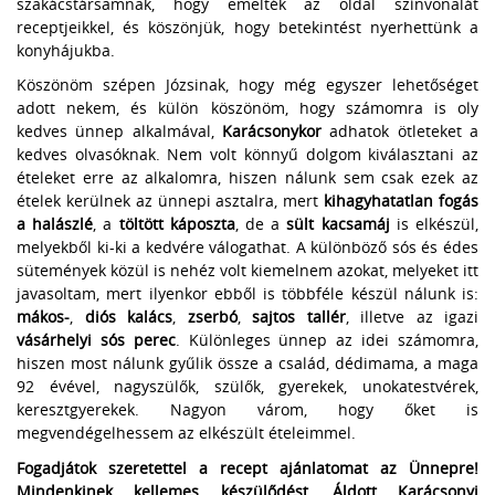
szakácstársamnak, hogy emelték az oldal színvonalát
receptjeikkel, és köszönjük, hogy betekintést nyerhettünk a
konyhájukba.
Köszönöm szépen Józsinak, hogy még egyszer lehetőséget
adott nekem, és külön köszönöm, hogy számomra is oly
kedves ünnep alkalmával,
Karácsonykor
adhatok ötleteket a
kedves olvasóknak. Nem volt könnyű dolgom kiválasztani az
ételeket erre az alkalomra, hiszen nálunk sem csak ezek az
ételek kerülnek az ünnepi asztalra, mert
kihagyhatatlan fogás
a halászlé
, a
töltött káposzta
, de a
sült kacsamáj
is elkészül,
melyekből ki-ki a kedvére válogathat. A különböző sós és édes
sütemények közül is nehéz volt kiemelnem azokat, melyeket itt
javasoltam, mert ilyenkor ebből is többféle készül nálunk is:
mákos-
,
diós kalács
,
zserbó
,
sajtos tallér
, illetve az igazi
vásárhelyi sós perec
. Különleges ünnep az idei számomra,
hiszen most nálunk gyűlik össze a család, dédimama, a maga
92 évével, nagyszülők, szülők, gyerekek, unokatestvérek,
keresztgyerekek. Nagyon várom, hogy őket is
megvendégelhessem az elkészült ételeimmel.
Fogadjátok szeretettel a recept ajánlatomat az Ünnepre!
Mindenkinek kellemes készülődést, Áldott Karácsonyi