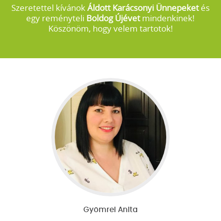
Szeretettel kívánok
Áldott Karácsonyi Ünnepeket
és
egy reményteli
Boldog Újévet
mindenkinek!
Köszönöm, hogy velem tartotok!
Gyömrei Anita