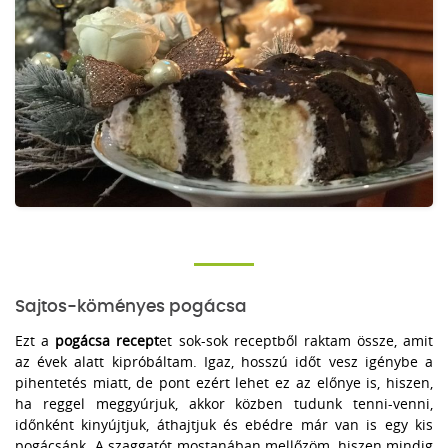
Sajtos-köményes pogácsa
Ezt a
pogácsa recept
et sok-sok receptből raktam össze, amit
az évek alatt kipróbáltam. Igaz, hosszú időt vesz igénybe a
pihentetés miatt, de pont ezért lehet ez az előnye is, hiszen,
ha reggel meggyúrjuk, akkor közben tudunk tenni-venni,
időnként kinyújtjuk, áthajtjuk és ebédre már van is egy kis
pogácsánk. A szaggatót mostanában mellőzöm, hiszen mindig