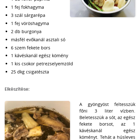
1 fej fokhagyma
3 szál sárgarépa
1 fej vöröshagyma
2 db burgonya
másfél evőkanál asztali só
6 szem fekete bors
1 kávéskanál egész kömény
1 kis csokor petrezselyemzöld
25 dkg csigatészta
Elkészítése:
A gyöngyöst feltesszük
főni 3 liter vízben.
Beletesszük a sót, az egész
fekete borsot, az 1
kávéskanál egész
köményt. Tehát a húsleves