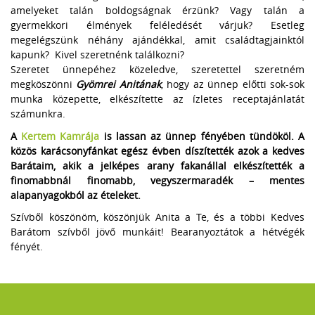
amelyeket talán boldogságnak érzünk? Vagy talán a
gyermekkori élmények feléledését várjuk? Esetleg
megelégszünk néhány ajándékkal, amit családtagjainktól
kapunk? Kivel szeretnénk találkozni?
Szeretet ünnepéhez közeledve, szeretettel szeretném
megköszönni
Gyömrei Anitának
, hogy az ünnep előtti sok-sok
munka közepette, elkészítette az ízletes receptajánlatát
számunkra.
A
Kertem Kamrája
is lassan az ünnep fényében tündököl. A
közös karácsonyfánkat egész évben díszítették azok a kedves
Barátaim, akik a jelképes arany fakanállal elkészítették a
finomabbnál finomabb, vegyszermaradék – mentes
alapanyagokból az ételeket.
Szívből köszönöm, köszönjük Anita a Te, és a többi Kedves
Barátom szívből jövő munkáit! Bearanyoztátok a hétvégék
fényét.