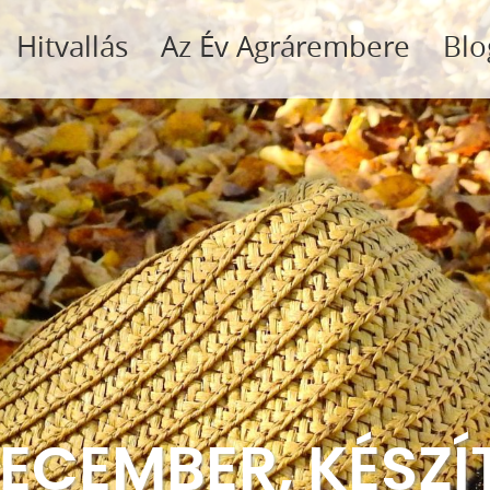
Hitvallás
Az Év Agrárembere
Blo
ECEMBER, KÉSZÍ