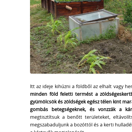
Itt az ideje kihúzni a földből az elhalt vagy 
minden föld feletti termést a zöldségesker
gyümölcsök és zöldségek egész télen kint mar
gombás betegségeknek, és vonzzák a kár
megtisztítsuk a benőtt területeket, eltáv
megszabaduljunk a bozóttól és a kerti hulladé