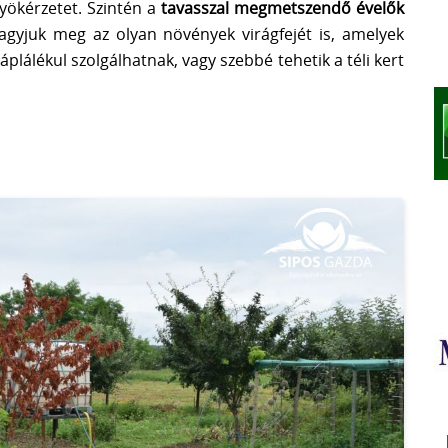
gyökérzetet. Szintén a
tavasszal megmetszendő évelők
agyjuk meg az olyan növények virágfejét is, amelyek
lálékul szolgálhatnak, vagy szebbé tehetik a téli kert