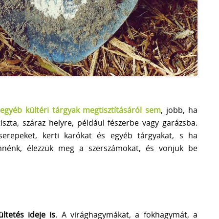
gyéb kültéri tárgyak megtisztításáról sem
, jobb, ha
szta, száraz helyre, például fészerbe vagy garázsba.
erepeket, kerti karókat és egyéb tárgyakat, s ha
ltennénk, élezzük meg a szerszámokat, és vonjuk be
tetés ideje is
. A virághagymákat, a fokhagymát, a