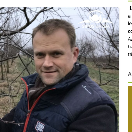
a
l
c
A
h
t
A