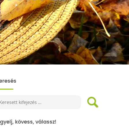
LIRE!
eresés
igyelj, kövess, válassz!