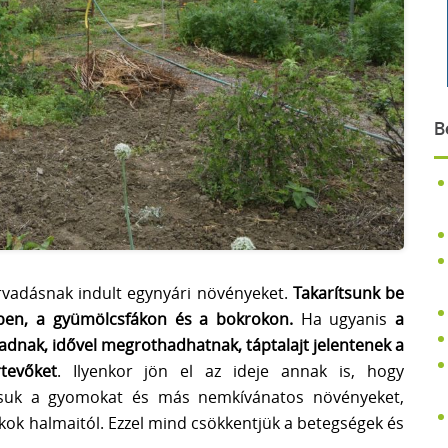
B
hervadásnak indult egynyári növényeket.
Takarítsunk be
tben, a gyümölcsfákon és a bokrokon.
Ha ugyanis
a
adnak, idővel megrothadhatnak, táptalajt jelentenek a
tevőket
. Ilyenkor jön el az ideje annak is, hogy
olítsuk a gyomokat és más nemkívánatos növényeket,
kok halmaitól. Ezzel mind csökkentjük a betegségek és