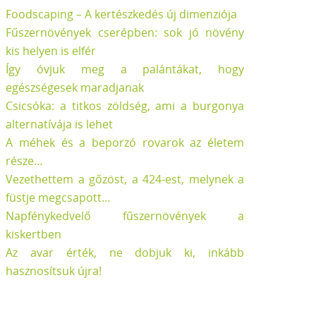
Foodscaping – A kertészkedés új dimenziója
Fűszernövények cserépben: sok jó növény
kis helyen is elfér
Így óvjuk meg a palántákat, hogy
egészségesek maradjanak
Csicsóka: a titkos zöldség, ami a burgonya
alternatívája is lehet
A méhek és a beporzó rovarok az életem
része…
Vezethettem a gőzöst, a 424-est, melynek a
füstje megcsapott…
Napfénykedvelő fűszernövények a
kiskertben
Az avar érték, ne dobjuk ki, inkább
hasznosítsuk újra!