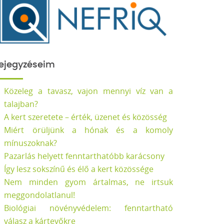
ejegyzéseim
Közeleg a tavasz, vajon mennyi víz van a
talajban?
A kert szeretete – érték, üzenet és közösség
Miért örüljünk a hónak és a komoly
mínuszoknak?
Pazarlás helyett fenntarthatóbb karácsony
Így lesz sokszínű és élő a kert közössége
Nem minden gyom ártalmas, ne irtsuk
meggondolatlanul!
Biológiai növényvédelem: fenntartható
válasz a kártevőkre