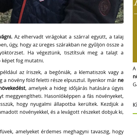
vágni.
Az elhervadt virágokat a szárral együtt, a talaj
ben, úgy, hogy az üreges szárakban ne gyűljön össze a
yöktörzset. Ha végeztünk, tisztítsuk meg a talajt a
b képet fog mutatni.
A
például az íriszek, a begóniák, a klematiszok vagy a
n
g a növény föld feletti része elpusztul. Ilyenkor már
ne
G
 növekedést
, amelyek a hideg időjárás hatására úgyis
nyt meggyengítheti. Hasonlóképpen a fás növényeket,
tsszük, hogy nyugalmi állapotba kerültek. Kezdjük a
K
ámadott növényekkel, és a levágott részeket dobjuk ki,
zfüvek, amelyeket érdemes meghagyni tavaszig, hogy