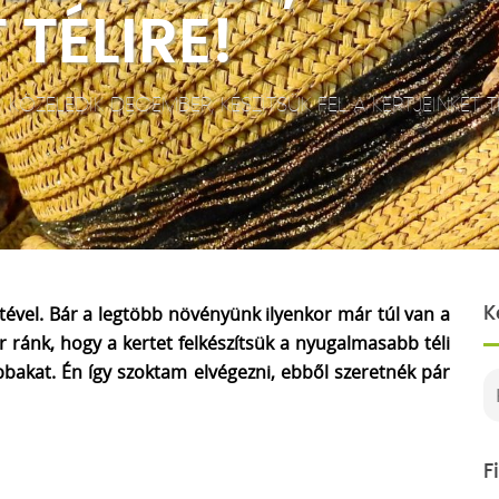
 TÉLIRE!
|
KÖZELEDIK DECEMBER, KÉSZÍTSÜK FEL A KERTJEINKET TÉ
ével. Bár a legtöbb növényünk ilyenkor már túl van a
K
ránk, hogy a kertet felkészítsük a nyugalmasabb téli
bakat. Én így szoktam elvégezni, ebből szeretnék pár
F