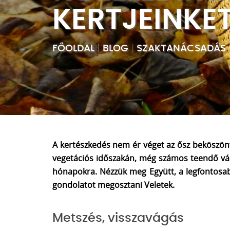
KERTJEINKET
FŐOLDAL
|
BLOG
|
SZAKTANÁCSADÁS
A kertészkedés nem ér véget az ősz beköszönt
vegetációs időszakán, még számos teendő vár 
hónapokra. Nézzük meg Együtt, a legfontosab
gondolatot megosztani Veletek.
Metszés, visszavágás