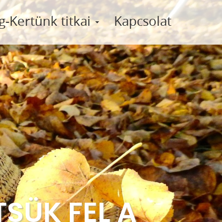
g-Kertünk titkai
Kapcsolat
TSÜK FEL A