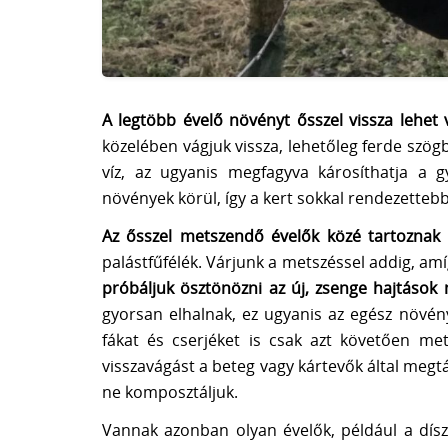
A legtöbb évelő növényt ősszel vissza lehet 
közelében vágjuk vissza, lehetőleg ferde szög
víz, az ugyanis megfagyva károsíthatja a g
növények körül, így a kert sokkal rendezetteb
Az ősszel metszendő évelők közé tartoznak
palástfűfélék. Várjunk a metszéssel addig, amí
próbáljuk ösztönözni az új, zsenge hajtások
gyorsan elhalnak, ez ugyanis az egész növé
fákat és cserjéket is csak azt követően me
visszavágást a beteg vagy kártevők által megt
ne komposztáljuk.
Vannak azonban olyan évelők, például a dís