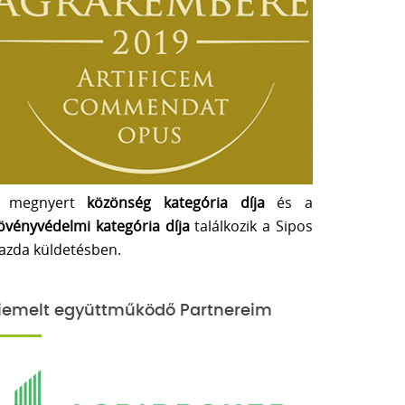
 megnyert
közönség kategória díja
és a
övényvédelmi kategória díja
találkozik a Sipos
azda küldetésben.
iemelt együttműködő Partnereim