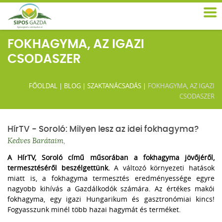
FOKHAGYMA, AZ IGAZI
CSODASZER
FŐOLDAL
|
BLOG
|
SZAKTANÁCSADÁS
|
FOKHAGYMA, AZ IGAZI
CSODASZER
HírTV - Soroló: Milyen lesz az idei fokhagyma?
Kedves Barátaim,
A HírTV, Soroló című műsorában a fokhagyma jövőjéről,
termesztéséről beszélgettünk.
A változó környezeti hatások
miatt is, a fokhagyma termesztés eredményessége egyre
nagyobb kihívás a Gazdálkodók számára. Az értékes makói
fokhagyma, egy igazi Hungarikum és gasztronómiai kincs!
Fogyasszunk minél több hazai hagymát és terméket.