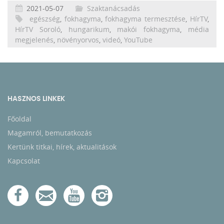
2021-05-07
Szaktanácsadás
egészség
,
fokhagyma
,
fokhagyma termesztése
,
HírTV
,
HírTV Soroló
,
hungarikum
,
makói fokhagyma
,
média
megjelenés
,
növényorvos
,
videó
,
YouTube
HASZNOS LINKEK
Főoldal
Magamról, bemutatkozás
Kertünk titkai, hírek, aktualitások
Kapcsolat