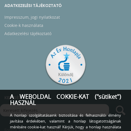
ADATKEZELÉSI TÁJÉKOZTATÓ
Impresszum, jogi nyilatkozat
Cookie-k használata
Adatkezelési tájékoztató
A WEBOLDAL COKKIE-KAT ("sütiket")
KERESÉS
HASZNÁL
A honlap szolgáltatásaink biztosítása és felhasználói élmény
javítása érdekében, valamint a honlap látogatottságának
mérésére cookie-kat használ! Kérjük, hogy a honlap használata
Fontos számodra a
Vegyszermaradék-mentes egészséges