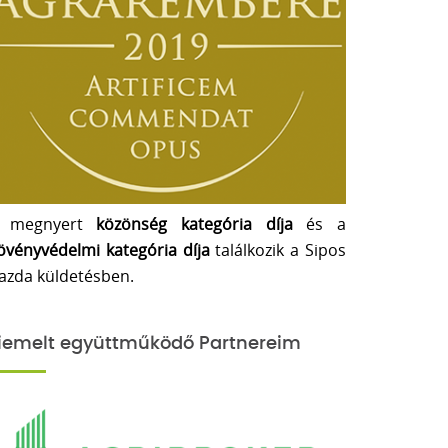
 megnyert
közönség kategória díja
és a
övényvédelmi kategória díja
találkozik a Sipos
azda küldetésben.
iemelt együttműködő Partnereim