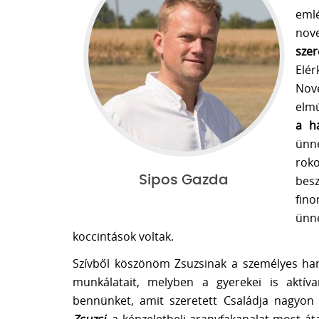
eml
nov
sze
Elér
Nov
elmú
a h
ünne
rok
Sipos Gazda
bes
fino
ünne
koccintások voltak.
Szívből köszönöm Zsuzsinak a személyes hangv
munkálatait, melyben a gyerekei is aktíva
bennünket, amit szeretett Családja nagyon 