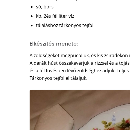
só, bors
kb. 2és fél liter víz
tálaláshoz tárkonyos tejföl
Elkészítés menete:
A zöldségeket megpucoljuk, és kis zsiradékon m
A darált húst összekeverjük a rizzsel és a tojá
és a fél fövésben lévő zöldséghez adjuk. Teljes
Tárkonyos tejföllel tálaljuk.