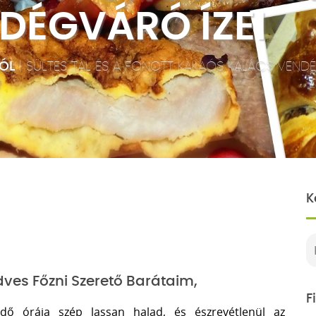
DÉGVÁRÓ ÍZEI
ÓL
|
SÜLTES TÁL ÉS A FONOTT KAKAÓS KALÁCS VENDÉ
K
ves Főzni Szerető Barátaim,
F
idő órája szép lassan halad, és észrevétlenül az