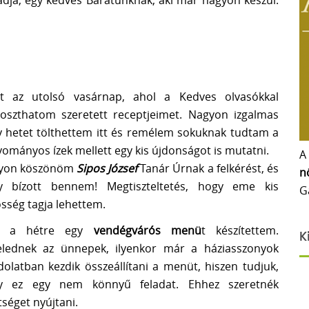
tadja, egy kedves Barátunknak, aki már nagyon készül.
ött az utolsó vasárnap, ahol a Kedves olvasókkal
oszthatom szeretett receptjeimet. Nagyon izgalmas
 hetet tölthettem itt és remélem sokuknak tudtam a
ományos ízek mellett egy kis újdonságot is mutatni.
A
yon köszönöm
Sipos József
Tanár Úrnak a felkérést, és
n
y bízott bennem! Megtiszteltetés, hogy eme kis
G
sség tagja lehettem.
e a hétre egy
vendégvárós menü
t készítettem.
K
elednek az ünnepek, ilyenkor már a háziasszonyok
olatban kezdik összeállítani a menüt, hiszen tudjuk,
y ez egy nem könnyű feladat. Ehhez szeretnék
tséget nyújtani.