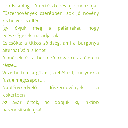
Foodscaping – A kertészkedés új dimenziója
Fűszernövények cserépben: sok jó növény
kis helyen is elfér
Így óvjuk meg a palántákat, hogy
egészségesek maradjanak
Csicsóka: a titkos zöldség, ami a burgonya
alternatívája is lehet
A méhek és a beporzó rovarok az életem
része…
Vezethettem a gőzöst, a 424-est, melynek a
füstje megcsapott…
Napfénykedvelő fűszernövények a
kiskertben
Az avar érték, ne dobjuk ki, inkább
hasznosítsuk újra!