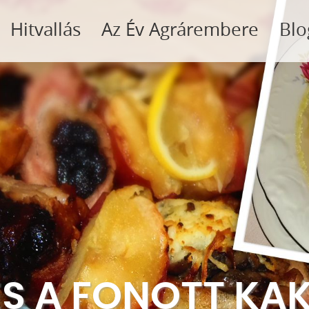
Hitvallás
Az Év Agrárembere
Blo
 ÉS A FONOTT KA