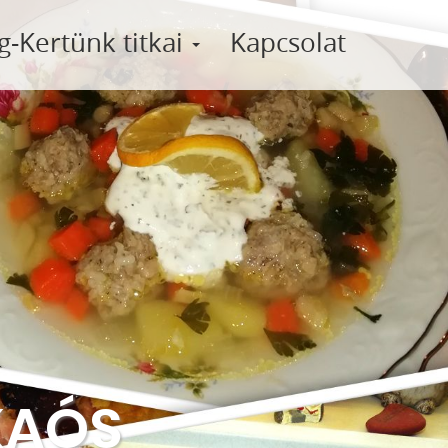
g-Kertünk titkai
Kapcsolat
KAÓS