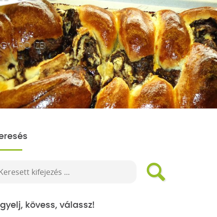
GVÁRÓ ÍZEI
eresés
igyelj, kövess, válassz!