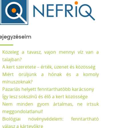
ejegyzéseim
Közeleg a tavasz, vajon mennyi víz van a
talajban?
A kert szeretete – érték, üzenet és közösség
Miért örüljünk a hónak és a komoly
mínuszoknak?
Pazarlás helyett fenntarthatóbb karácsony
Így lesz sokszínű és élő a kert közössége
Nem minden gyom ártalmas, ne irtsuk
meggondolatlanul!
Biológiai növényvédelem: fenntartható
válasz a kártevőkre