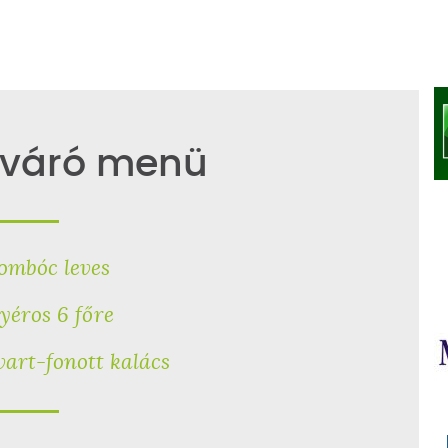
váró menü
ombóc leves
yéros 6 főre
art-fonott kalács