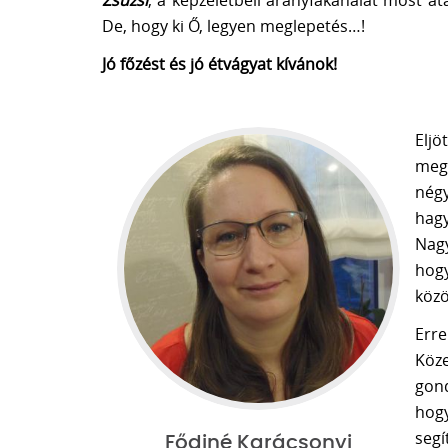
Zsuzsi
, a képzeletbeli aranyfakanalat most á
De, hogy ki Ő, legyen meglepetés…!
Jó főzést és jó étvágyat kívánok!
Elj
meg
négy
hagy
Nag
hog
közö
Err
Köz
gond
hog
segí
Fődiné Karácsonyi