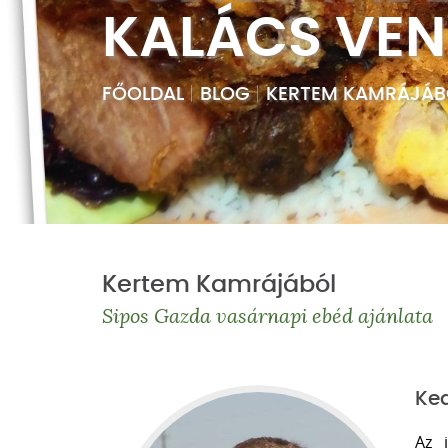
KALÁCS VEN
FŐOLDAL
|
BLOG
|
KERTEM KAMRÁJÁB
Kertem Kamrájából
Sipos Gazda vasárnapi ebéd ajánlata
Ked
Az 