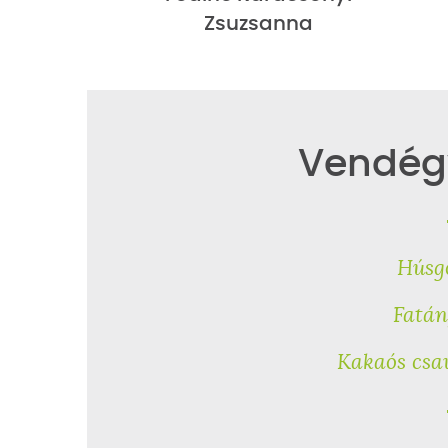
Zsuzsanna
Vendég
Húsg
Fatán
Kakaós csav