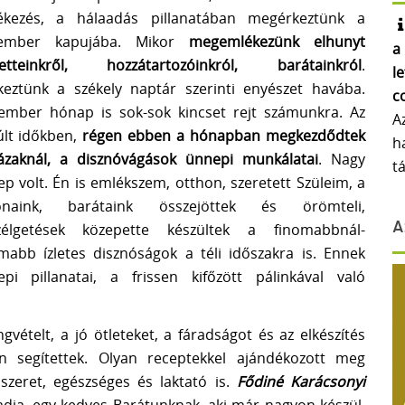
ékezés, a hálaadás pillanatában megérkeztünk a
ember kapujába. Mikor
megemlékezünk elhunyt
a
retteinkről, hozzátartozóinkról, barátainkról
.
l
keztünk a székely naptár szerinti enyészet havába.
c
ember hónap is sok-sok kincset rejt számunkra. Az
A
lt időkben,
régen ebben a hónapban megkezdődtek
h
ázaknál, a disznóvágások ünnepi munkálatai
. Nagy
t
p volt. Én is emlékszem, otthon, szeretett Szüleim, a
onaink, barátaink összejöttek és örömteli,
zélgetések közepette készültek a finomabbnál-
A
mabb ízletes disznóságok a téli időszakra is. Ennek
pi pillanatai, a frissen kifőzött pálinkával való
ételt, a jó ötleteket, a fáradságot és az elkészítés
n segítettek. Olyan receptekkel ajándékozott meg
szeret, egészséges és laktató is.
Fődiné Karácsonyi