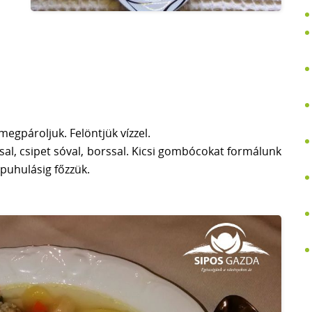
egpároljuk. Felöntjük vízzel.
ssal, csipet sóval, borssal. Kicsi gombócokat formálunk
 puhulásig főzzük.