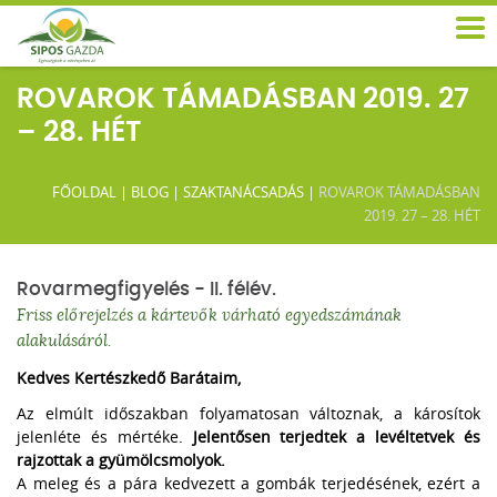
ROVAROK TÁMADÁSBAN 2019. 27
– 28. HÉT
FŐOLDAL
|
BLOG
|
SZAKTANÁCSADÁS
|
ROVAROK TÁMADÁSBAN
2019. 27 – 28. HÉT
Rovarmegfigyelés - II. félév.
Friss előrejelzés a kártevők várható egyedszámának
alakulásáról.
Kedves Kertészkedő Barátaim,
Az elmúlt időszakban folyamatosan változnak, a károsítok
jelenléte és mértéke.
Jelentősen terjedtek a levéltetvek és
rajzottak a gyümölcsmolyok.
A meleg és a pára kedvezett a gombák terjedésének, ezért a