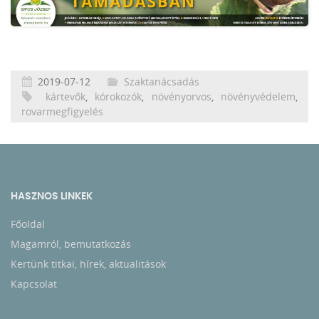
2019-07-12
Szaktanácsadás
kártevők
,
kórokozók
,
növényorvos
,
növényvédelem
,
rovarmegfigyelés
HASZNOS LINKEK
Főoldal
Magamról, bemutatkozás
Kertünk titkai, hírek, aktualitások
Kapcsolat