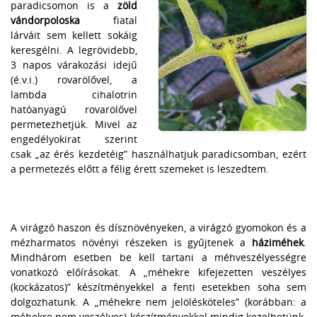
paradicsomon is a
zöld
vándorpoloska
fiatal
lárváit sem kellett sokáig
keresgélni. A legrövidebb,
3 napos várakozási idejű
(é.v.i.) rovarölővel, a
lambda cihalotrin
hatóanyagú rovarölővel
permetezhetjük. Mivel az
engedélyokirat szerint
csak „az érés kezdetéig” használhatjuk paradicsomban, ezért
a permetezés előtt a félig érett szemeket is leszedtem.
A virágzó haszon és dísznövényeken, a virágzó gyomokon és a
mézharmatos növényi részeken is gyűjtenek a
háziméhek
.
Mindhárom esetben be kell tartani a méhveszélyességre
vonatkozó előírásokat. A „méhekre kifejezetten veszélyes
(kockázatos)” készítményekkel a fenti esetekben soha sem
dolgozhatunk. A „méhekre nem jelölésköteles” (korábban: a
méhekre nem veszélyes) készítményekkel mindig kezelhetünk.