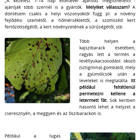
„A kezelést 7-14 nap elteltével ajánlott megismételni.”-
ajánlják több szernél is a gyártók.
Melyiket válasszam?
A
döntésem csakis a helyi viszonyoktól függ pl. a növény
fejlődési ütemétől, a hőmérséklettől, a szomszéd kert
fertőzöttségétől, a kert növényzetének a sűrűségétől, stb.
Több helyen a
kajszibarack esetében,
ragyás lett a termés a
levéllyukacsosodást okozó
(sztigmina) gombától, mely
a gyümölcsök után a
leveleket is megtalálta.
Itt
például feltétlenül
permetezni kellene a
letermett fát.
Sok kertben
hasonló lehet a helyzet a
cseresznyén, a meggyen és az őszibarackon is.
Például a lugas