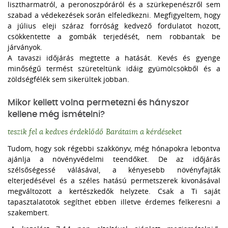
lisztharmatról, a peronoszpóráról és a szürkepenészről sem
szabad a védekezések során elfeledkezni. Megfigyeltem, hogy
a július eleji száraz forróság kedvező fordulatot hozott,
csökkentette a gombák terjedését, nem robbantak be
járványok.
A tavaszi időjárás megtette a hatását. Kevés és gyenge
minőségű termést szüreteltünk idáig gyümölcsökből és a
zöldségfélék sem sikerültek jobban.
Mikor kellett volna permetezni és hányszor
kellene még ismételni?
teszik fel a kedves érdeklődő Barátaim a kérdéseket
Tudom, hogy sok régebbi szakkönyv, még hónapokra lebontva
ajánlja a növényvédelmi teendőket. De az időjárás
szélsőségessé válásával, a kényesebb növényfajták
elterjedésével és a széles hatású permetszerek kivonásával
megváltozott a kertészkedők helyzete. Csak a Ti saját
tapasztalatotok segíthet ebben illetve érdemes felkeresni a
szakembert.