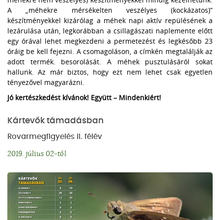
A „méhekre mérsékelten veszélyes (kockázatos)”
készítményekkel kizárólag a méhek napi aktív repülésének a
lezárulása után, legkorábban a csillagászati naplemente előtt
egy órával lehet megkezdeni a permetezést és legkésőbb 23
óráig be kell fejezni. A csomagoláson, a címkén megtalálják az
adott termék. besorolását. A méhek pusztulásáról sokat
hallunk. Az már biztos, hogy ezt nem lehet csak egyetlen
tényezővel magyarázni.
Jó kertészkedést kívánok! Együtt – Mindenkiért!
Kártevők támadásban
Rovarmegfigyelés II. félév
2019. július 02-től