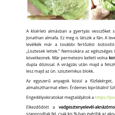
A kísérleti almásban a gyertyás vesszőket
Jonathan almafa. Ez meg is látszik a fán. A le
levélkék már a további fertőzést biztosít
„Lisztesek lettek.” Nemsokára az egészséges
következnek. Már permetezni kellett volna
ko
dupla dózissal. A virágzás után majd a fels
lesz majd az ún. szisztemikus blokk.
Az egyszerű anyagok közül a fűzfakérget, 
almalisztharmat ellen. Érdemes kipróbálni! Szí
Engedélyokiratokat megtaláljátok a
https://po
Elkezdődött a
vadgesztenyelevél-aknázómo
szaporodtak fel, csak kis %-ban gyérítik az akn