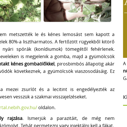
 sem metszették le és kénes lemosást sem kapott a
velek 80%-a lisztharmatos. A fertőzött rügyekből kitörő
ó nyári spórák (konídiumok) tömegétől fehérlenek.
 leveleken is megjelenik a gomba, majd a gyümölcsök
A
ntakt kénes gombaölőkkel
, pirosbimbós állapotig akár
n
zívódók következnek, a gyümölcsök viaszosodásáig. Ez
G
a mezei zsurlót és a lecitint is engedélyezték az
vesen vesszük a szakmai visszajelzéseket.
K
rtal.nebih.gov.hu/
oldalon.
ly rajzása
. Ismerjük a parazitáit, de még nem
ázómolyt. Tehát permetezni vagy injektálni kell a fákat.