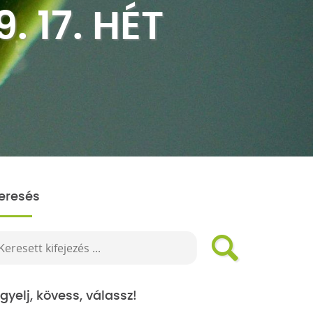
 17. HÉT
eresés
igyelj, kövess, válassz!