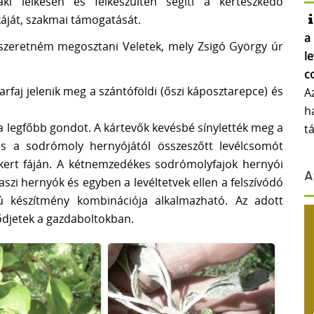
 lelkesen és felkészülten segíti a kertészkedő
ját, szakmai támogatását.
a
t szeretném megosztani Veletek, mely Zsigó György úr
l
c
faj jelenik meg a szántóföldi (őszi káposztarepce) és
A
h
 a legfőbb gondot. A kártevők kevésbé sínylették meg a
t
t és a sodrómoly hernyójától összeszőtt levélcsomót
őkert fáján. A kétnemzedékes sodrómolyfajok hernyói
A
zi hernyók és egyben a levéltetvek ellen a felszívódó
ú készítmény kombinációja alkalmazható. Az adott
ődjetek a gazdaboltokban.