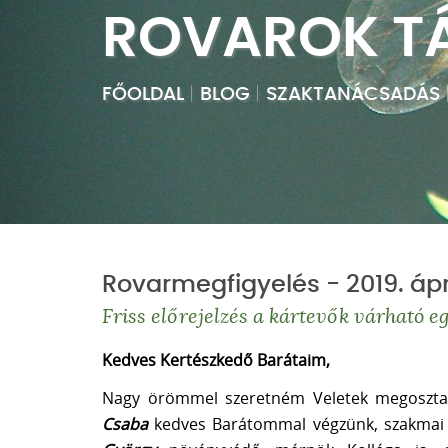
ROVAROK TÁ
FŐOLDAL
|
BLOG
|
SZAKTANÁCSADÁS
Rovarmegfigyelés - 2019. ápri
Friss előrejelzés a kártevők várható 
Kedves Kertészkedő Barátaim,
Nagy örömmel szeretném Veletek megosztan
Csaba
kedves Barátommal végzünk, szakmai 