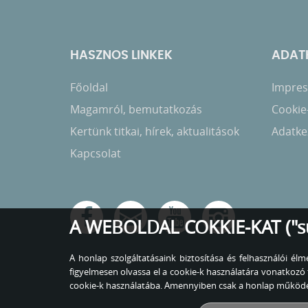
HASZNOS LINKEK
ADATK
Főoldal
Impress
Magamról, bemutatkozás
Cookie
Kertünk titkai, hírek, aktualitások
Adatkez
Kapcsolat
A WEBOLDAL COKKIE-KAT ("s
A honlap szolgáltatásaink biztosítása és felhasználói é
figyelmesen olvassa el a cookie-k használatára vonatko
cookie-k használatába. Amennyiben csak a honlap működés