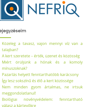
ejegyzéseim
Közeleg a tavasz, vajon mennyi víz van a
talajban?
A kert szeretete – érték, üzenet és közösség
Miért örüljünk a hónak és a komoly
mínuszoknak?
Pazarlás helyett fenntarthatóbb karácsony
Így lesz sokszínű és élő a kert közössége
Nem minden gyom ártalmas, ne irtsuk
meggondolatlanul!
Biológiai növényvédelem: fenntartható
válasz a kártevőkre