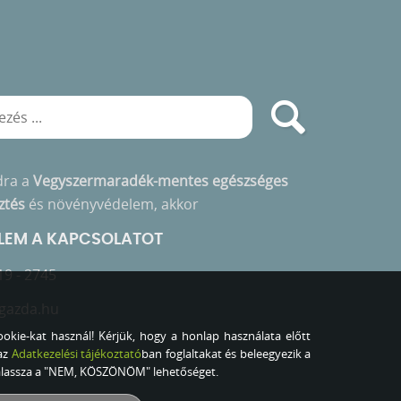
dra a
Vegyszermaradék-mentes egészséges
ztés
és növényvédelem, akkor
ELEM A KAPCSOLATOT
19 - 2745
gazda.hu
okie-kat használ! Kérjük, hogy a honlap használata előtt
az
Adatkezelési tájékoztató
ban foglaltakat és beleegyezik a
válassza a "NEM, KÖSZÖNÖM" lehetőséget.