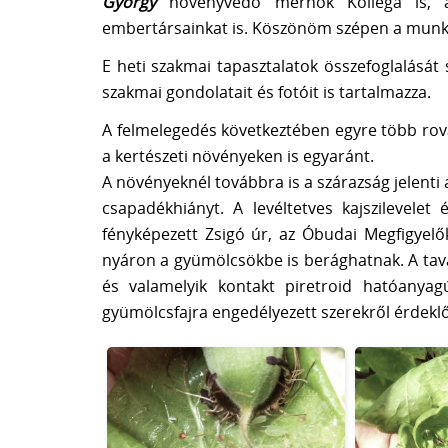
György
növényvédő mérnök Kolléga is, aki
embertársainkat is. Köszönöm szépen a munká
E heti szakmai tapasztalatok összefoglalásá
szakmai gondolatait és fotóit is tartalmazza.
A felmelegedés következtében egyre több rovar
a kertészeti növényeken is egyaránt.
A növényeknél továbbra is a szárazság jelenti
csapadékhiányt. A levéltetves kajszilevele
fényképezett Zsigó úr, az Óbudai Megfigyel
nyáron a gyümölcsökbe is berághatnak. A tavas
és valamelyik kontakt piretroid hatóanyag
gyümölcsfajra engedélyezett szerekről érdekl