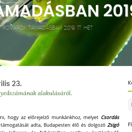
MADÁSBAN 2019.
|
ROVAROK TÁMADÁSBAN 2019. 17. HÉT
lis 23.
K
egyedszámának alakulásáról.
i, hogy az előrejelző munkánkhoz, melyet
Csordás
támogatását adta, Budapesten élő és dolgozó
Zsigó
F