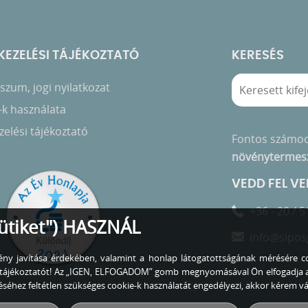
EZELÉSI TÁJÉKOZTATÓ
KERESÉS
zum, jogi nyilatkozat
-k használata
elési tájékoztató
Fontos számo
növénytermes
VEDD FEL V
+36 - 20 / 5
ütiket") HASZNÁL
info@sipos
lmény javítása érdekében, valamint a honlap látogatottságának mérésére co
zó tájékoztatót! Az „IGEN, ELFOGADOM” gomb megnyomásával Ön elfogadja 
éhez feltétlen szükséges cookie-k használatát engedélyezi, akkor kérem 