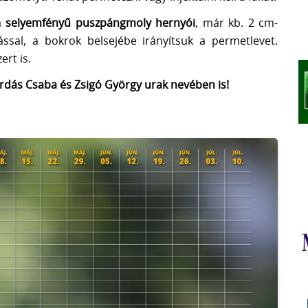
a
selyemfényű puszpángmoly hernyói
, már kb. 2 cm-
ssal, a bokrok belsejébe irányítsuk a permetlevet.
rt is.
rdás Csaba és Zsigó György urak nevében is!