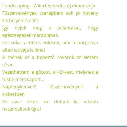
Foodscaping – A kertészkedés új dimenziója
Fűszernövények cserépben: sok jó növény
kis helyen is elfér
Így óvjuk meg a palántákat, hogy
egészségesek maradjanak
Csicsóka: a titkos zöldség, ami a burgonya
alternatívája is lehet
A méhek és a beporzó rovarok az életem
része…
Vezethettem a gőzöst, a 424-est, melynek a
füstje megcsapott…
Napfénykedvelő fűszernövények a
kiskertben
Az avar érték, ne dobjuk ki, inkább
hasznosítsuk újra!