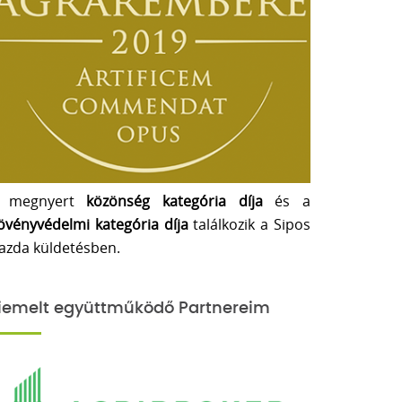
 megnyert
közönség kategória díja
és a
övényvédelmi kategória díja
találkozik a Sipos
azda küldetésben.
iemelt együttműködő Partnereim