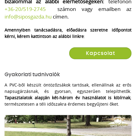
bizalommal az alábbi elérhetőségeken
: telefonon
+36-20/519-2745
számon vagy emailben az
info@siposgazda.hu
címen.
Amennyiben tanácsadásra, előadásra szeretne időpontot
kérni, kérem kattintson az alábbi linkre
:
Kapcsolat
Gyakorlati tudnivalók
A PVC-ből készült öntözőzsákok tartósak, ellenállnak az erős
napsugárzásnak, és gyorsan, egyszerűen telepíthetők.
Tapasztalatok alapján két-három év használatot is kibírnak
;
természetesen a téli időszakra érdemes begyűjteni őket.