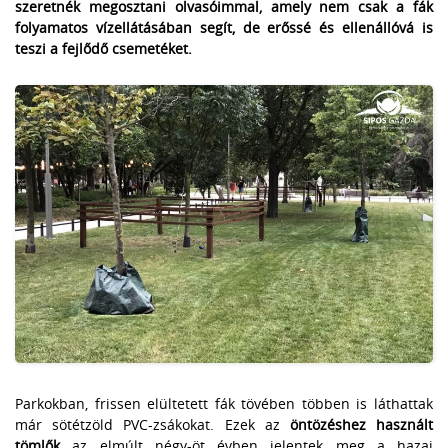
szeretnék megosztani olvasóimmal, amely nem csak a fák
folyamatos vízellátásában segít, de erőssé és ellenállóvá is
teszi a fejlődő csemetéket.
Parkokban, frissen elültetett fák tövében többen is láthattak
már sötétzöld PVC-zsákokat. Ezek az
öntözéshez használt
tömlők
az elmúlt négy-öt évben jelentek meg a hazai