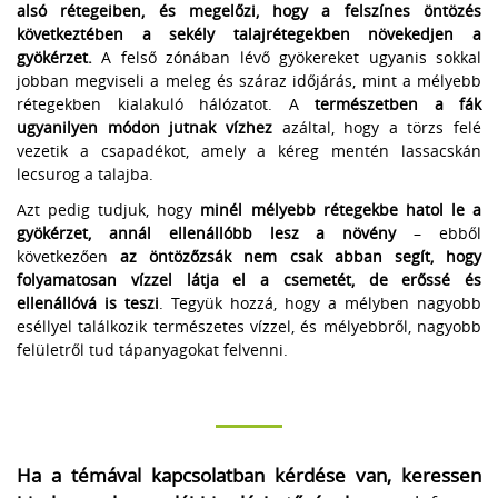
alsó rétegeiben, és megelőzi, hogy a felszínes öntözés
következtében a sekély talajrétegekben növekedjen a
gyökérzet.
A felső zónában lévő gyökereket ugyanis sokkal
jobban megviseli a meleg és száraz időjárás, mint a mélyebb
rétegekben kialakuló hálózatot. A
természetben a fák
ugyanilyen módon jutnak vízhez
azáltal, hogy a törzs felé
vezetik a csapadékot, amely a kéreg mentén lassacskán
lecsurog a talajba.
Azt pedig tudjuk, hogy
minél mélyebb rétegekbe hatol le a
gyökérzet, annál ellenállóbb lesz a növény
– ebből
következően
az öntözőzsák nem csak abban segít, hogy
folyamatosan vízzel látja el a csemetét, de erőssé és
ellenállóvá is teszi
. Tegyük hozzá, hogy a mélyben nagyobb
eséllyel találkozik természetes vízzel, és mélyebbről, nagyobb
felületről tud tápanyagokat felvenni.
Ha a témával kapcsolatban kérdése van, keressen