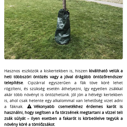
Hasznos eszközök a kiskertekben is, hiszen
kiváltható velük a
heti többszöri öntözés vagy a jóval drágább öntözőrendszer
telepítése
. Cipzárral egyszerűen a fák töve köré lehet
rögzíteni, és szükség esetén áthelyezni, így egyetlen zsákkal
akár több növényt is öntözhetünk. Jól jön a hétvégi kertekben
is, ahol csak hetente egy alkalommal van lehetőség vizet adni
a fáknak.
Vékonyabb csemetékhez érdemes karót is
használni, hogy segítsen a fa törzsének megtartani a vízzel teli
zsák súlyát – ilyen esetben a fakarót is körbeölelve tegyük a
növény köré a tömlőzsákot
.