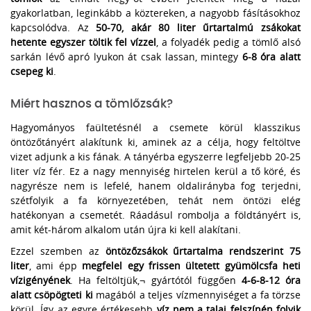
gyakorlatban, leginkább a köztereken, a nagyobb fásításokhoz
kapcsolódva. Az
50-70, akár 80 liter űrtartalmú zsákokat
hetente egyszer töltik fel vízzel
, a folyadék pedig a tömlő alsó
sarkán lévő apró lyukon át csak lassan, mintegy
6-8 óra alatt
csepeg ki
.
Miért hasznos a tömlőzsák?
Hagyományos faültetésnél a csemete körül klasszikus
öntözőtányért alakítunk ki, aminek az a célja, hogy feltöltve
vizet adjunk a kis fának. A tányérba egyszerre legfeljebb 20-25
liter víz fér. Ez a nagy mennyiség hirtelen kerül a tő köré, és
nagyrésze nem is lefelé, hanem oldalirányba fog terjedni,
szétfolyik a fa környezetében, tehát nem öntözi elég
hatékonyan a csemetét. Ráadásul rombolja a földtányért is,
amit két-három alkalom után újra ki kell alakítani.
Ezzel szemben az
öntözőzsákok űrtartalma rendszerint 75
liter
, ami épp
megfelel egy frissen ültetett gyümölcsfa heti
vízigényének
. Ha feltöltjük,¬ gyártótól függően
4-6-8-12 óra
alatt csöpögteti ki
magából a teljes vízmennyiséget a fa törzse
körül. Így az egyre értékesebb
víz nem a talaj felszínén folyik