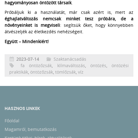
hagyományosan öntözött társaik
.
Próbáljuk ki a használatát, már csak azért is, mert az
éghajlatváltozás nemcsak minket tesz próbára, de a
növényeinket is megviseli
: segítsük őket, hogy könnyebben
átvészeljék az életkezdés nehézségeit.
Együtt – Mindenkiért!
2023-07-14
Szaktanácsadás
fa öntözőzsák
,
klímaváltozás
,
öntözés
,
öntözési
praktikák
,
öntözőzsák
,
tömlőzsák
,
víz
HASZNOS LINKEK
Főoldal
Magamról, bemutatkozás
Kertünk titkai, hírek, aktualitások