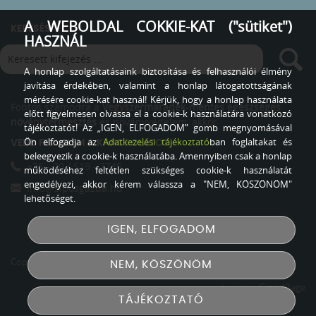
A WEBOLDAL COKKIE-KAT ("sütiket")
KERESÉS
HASZNÁL
A honlap szolgáltatásaink biztosítása és felhasználói élmény
javítása érdekében, valamint a honlap látogatottságának
mérésére cookie-kat használ! Kérjük, hogy a honlap használata
Fontos számodra a
Vegyszermaradék-mentes egészséges
előtt figyelmesen olvassa el a cookie-k használatára vonatkozó
növénytermesztés
és növényvédelem, akkor
tájékoztatót! Az „IGEN, ELFOGADOM” gomb megnyomásával
Ön elfogadja az
Adatkezelési tájékoztató
ban foglaltakat és
VEDD FEL VELEM A KAPCSOLATOT
beleegyezik a cookie-k használatába. Amennyiben csak a honlap
+36 - 20 / 519 - 2745
működéséhez feltétlen szükséges cookie-k használatát
engedélyezi, akkor kérem válassza a "NEM, KÖSZÖNÖM"
info@siposgazda.hu
lehetőséget.
IGEN, ELFOGADOM
Copyright © 2026
Sipos Gazda
Minden jog fenntartva!
NEM, KÖSZÖNÖM
GrandPage
Created by
TÁJÉKOZTATÓ