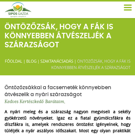
ÖNTÖZŐZSÁK, HOGY A FÁK IS
KÖNNYEBBEN ÁTVÉSZELJÉK A
SZÁRAZSÁGOT
FŐOLDAL
|
BLOG
|
SZAKTANÁCSADÁS
|
ÖNTÖZŐZSÁK, HOGY A FÁK IS
KÖNNYEBBEN ÁTVÉSZELJÉK A SZÁRAZSÁGOT
Öntözőzsákkal a facsemeték könnyebben
átvészelik a nyári szárazságot
Kedves Kertészkedő Barátaim,
A nyári meleg és a szárazság nagyon megviseli a sekély
gyökérzetű növényeket. Igaz ez a fiatal gyümölcsfákra és
díszfákra is, amelyek rendszeres öntözést igényelnek, hogy
túléljék a nyár aszályos időszakait. Most egy olyan praktikát