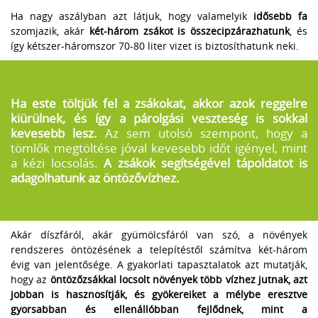
Ha nagy aszályban azt látjuk, hogy valamelyik
idősebb fa
szomjazik, akár
két-három zsákot is összecipzárazhatunk
, és
így kétszer-háromszor 70-80 liter vizet is biztosíthatunk neki.
Ha este töltjük fel a zsákokat, akkor azok reggelre
kiürülnek, és így a párolgási veszteség is sokkal
kevesebb lesz.
Az sem utolsó szempont, hogy a
tömlők megtöltése jóval kevesebb időt igényel, mint
a kézi locsolás.
A zsákok segítségével tápoldatot is
adagolhatunk az öntözővízhez.
Akár díszfáról, akár gyümölcsfáról van szó, a növények
rendszeres öntözésének a telepítéstől számítva két-három
évig van jelentősége. A gyakorlati tapasztalatok azt mutatják,
hogy az
öntözőzsákkal locsolt növények több vízhez jutnak, azt
jobban is hasznosítják, és gyökereiket a mélybe eresztve
gyorsabban és ellenállóbban fejlődnek, mint a