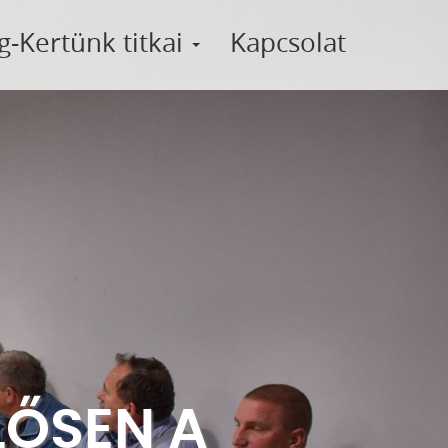
g-Kertünk titkai
Kapcsolat
LŐSEN A