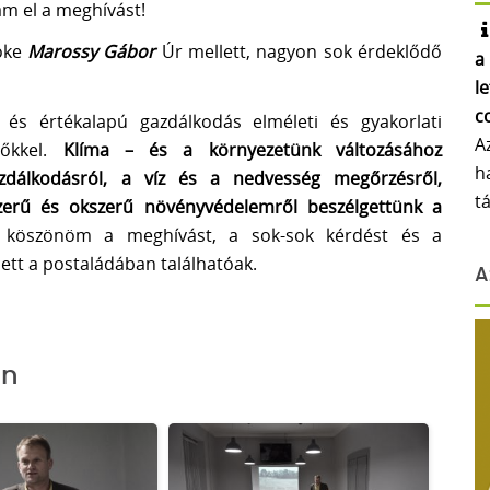
m el a meghívást!
nöke
Marossy Gábor
Úr mellett, nagyon sok érdeklődő
a
l
c
 és értékalapú gazdálkodás elméleti és gyakorlati
A
dőkkel.
Klíma – és a környezetünk változásához
h
azdálkodásról, a víz és a nedvesség megőrzésről,
t
jszerű és okszerű növényvédelemről beszélgettünk a
köszönöm a meghívást, a sok-sok kérdést és a
lett a postaládában találhatóak.
A
en