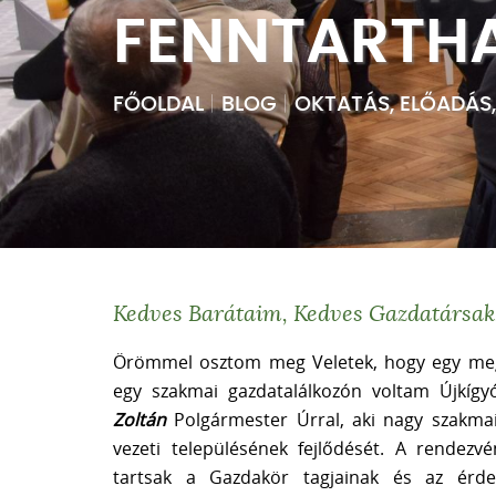
FENNTARTH
FŐOLDAL
|
BLOG
|
OKTATÁS, ELŐADÁS
Kedves Barátaim, Kedves Gazdatársak
Örömmel osztom meg Veletek, hogy egy megt
egy szakmai gazdatalálkozón voltam Újkí
Zoltán
Polgármester Úrral, aki nagy szakmai f
vezeti településének fejlődését. A rendezv
tartsak a Gazdakör tagjainak és az érd