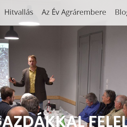
Hitvallás
Az Év Agrárembere
Blo
GAZDÁKKAL FELE