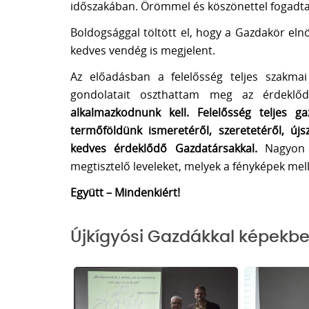
időszakában. Örömmel és köszönettel fogadta
Boldogsággal töltött el, hogy a Gazdakör el
kedves vendég is megjelent.
Az előadásban a felelősség teljes szakmai
gondolatait oszthattam meg az érdeklő
alkalmazkodnunk kell. Felelősség teljes g
termőföldünk ismeretéről, szeretetéről, ú
kedves érdeklődő Gazdatársakkal.
Nagyon 
megtisztelő leveleket, melyek a fényképek mel
Együtt – Mindenkiért!
Újkígyósi Gazdákkal képekb