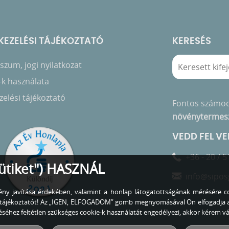
EZELÉSI TÁJÉKOZTATÓ
KERESÉS
zum, jogi nyilatkozat
-k használata
elési tájékoztató
Fontos számo
növénytermes
VEDD FEL V
+36 - 20 / 5
ütiket") HASZNÁL
info@sipos
lmény javítása érdekében, valamint a honlap látogatottságának mérésére co
zó tájékoztatót! Az „IGEN, ELFOGADOM” gomb megnyomásával Ön elfogadja 
éhez feltétlen szükséges cookie-k használatát engedélyezi, akkor kérem 