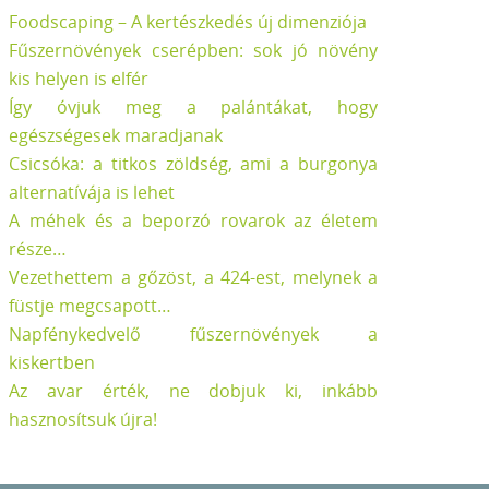
Foodscaping – A kertészkedés új dimenziója
Fűszernövények cserépben: sok jó növény
kis helyen is elfér
Így óvjuk meg a palántákat, hogy
egészségesek maradjanak
Csicsóka: a titkos zöldség, ami a burgonya
alternatívája is lehet
A méhek és a beporzó rovarok az életem
része…
Vezethettem a gőzöst, a 424-est, melynek a
füstje megcsapott…
Napfénykedvelő fűszernövények a
kiskertben
Az avar érték, ne dobjuk ki, inkább
hasznosítsuk újra!