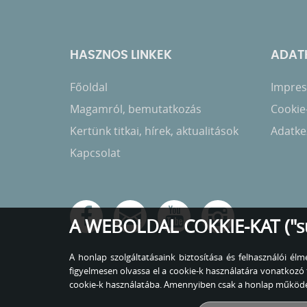
HASZNOS LINKEK
ADATK
Főoldal
Impress
Magamról, bemutatkozás
Cookie
Kertünk titkai, hírek, aktualitások
Adatkez
Kapcsolat
A WEBOLDAL COKKIE-KAT ("s
A honlap szolgáltatásaink biztosítása és felhasználói é
figyelmesen olvassa el a cookie-k használatára vonatko
cookie-k használatába. Amennyiben csak a honlap működés