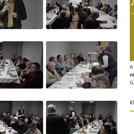
A
n
G
K