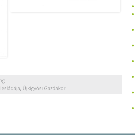
ing
lesládája
,
Újkígyósi Gazdakör