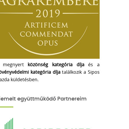
 megnyert
közönség kategória díja
és a
övényvédelmi kategória díja
találkozik a Sipos
azda küldetésben.
iemelt együttműködő Partnereim