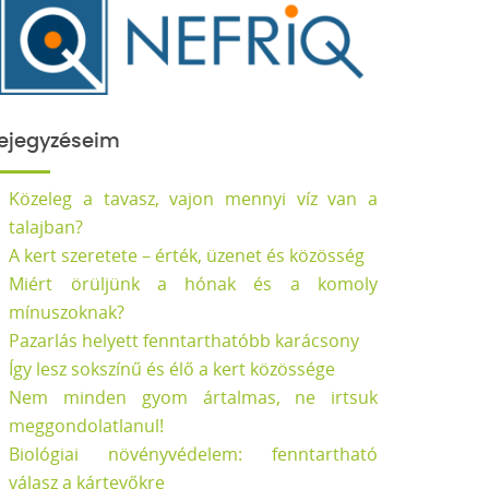
ejegyzéseim
Közeleg a tavasz, vajon mennyi víz van a
talajban?
A kert szeretete – érték, üzenet és közösség
Miért örüljünk a hónak és a komoly
mínuszoknak?
Pazarlás helyett fenntarthatóbb karácsony
Így lesz sokszínű és élő a kert közössége
Nem minden gyom ártalmas, ne irtsuk
meggondolatlanul!
Biológiai növényvédelem: fenntartható
válasz a kártevőkre