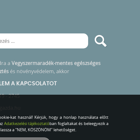
dra a
Vegyszermaradék-mentes egészséges
ztés
és növényvédelem, akkor
ELEM A KAPCSOLATOT
19 - 2745
gazda.hu
okie-kat használ! Kérjük, hogy a honlap használata előtt
az
Adatkezelési tájékoztató
ban foglaltakat és beleegyezik a
válassza a "NEM, KÖSZÖNÖM" lehetőséget.