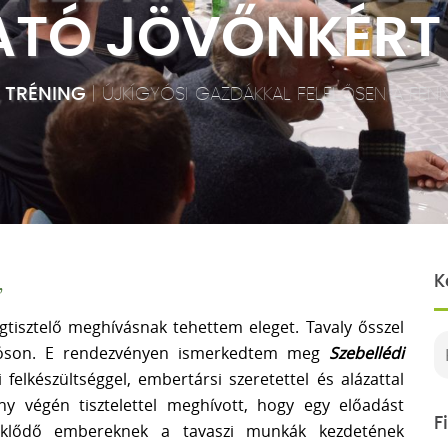
ATÓ JÖVŐNKÉRT
, TRÉNING
|
ÚJKÍGYÓSI GAZDÁKKAL FELELŐSEN A FE
,
K
isztelő meghívásnak tehettem eleget. Tavaly ősszel
gyóson. E rendezvényen ismerkedtem meg
Szebellédi
elkészültséggel, embertársi szeretettel és alázattal
ény végén tisztelettel meghívott, hogy egy előadást
F
eklődő embereknek a tavaszi munkák kezdetének