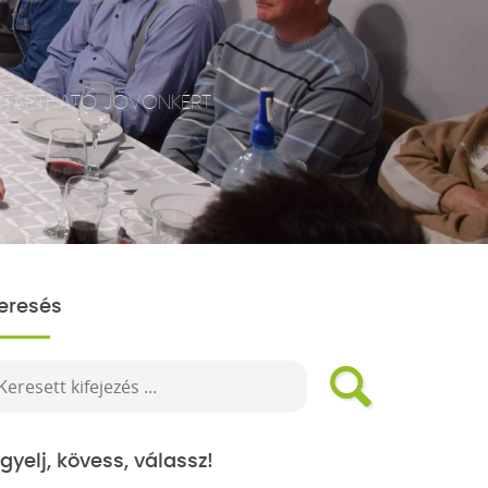
NNTARTHATÓ JÖVŐNKÉRT
eresés
igyelj, kövess, válassz!