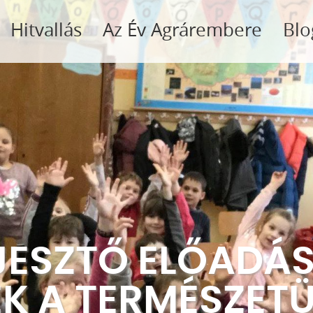
Hitvallás
Az Év Agrárembere
Blo
JESZTŐ ELŐADÁ
K A TERMÉSZET