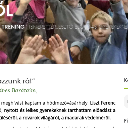
ŐL
, TRÉNING
|
ISMERETTERJESZTŐ ELŐADÁS GYEREKEKNE
zzunk rá!”
K
dves Barátaim,
en meghívást kaptam a hódmezővásárhelyi
Liszt Ferenc
ő,
nyitott és lelkes gyerekeknek tarthattam előadást a
éséről, a rovarok világáról, a madarak védelméről.
F