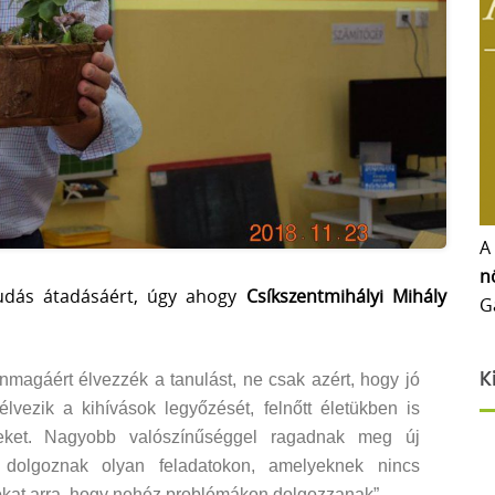
A
n
udás átadásáért, úgy ahogy
Csíkszentmihályi Mihály
G
K
nmagáért élvezzék a tanulást, ne csak azért, hogy jó
lvezik a kihívások legyőzését, felnőtt életükben is
eteket. Nagyobb valószínűséggel ragadnak meg új
, dolgoznak olyan feladatokon, amelyeknek nincs
kat arra, hogy nehéz problémákon dolgozzanak”.