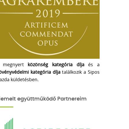
 megnyert
közönség kategória díja
és a
övényvédelmi kategória díja
találkozik a Sipos
azda küldetésben.
iemelt együttműködő Partnereim