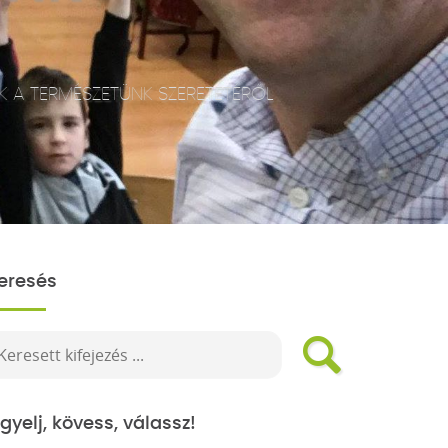
K A TERMÉSZETÜNK SZERETETÉRŐL
eresés
igyelj, kövess, válassz!