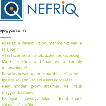
ejegyzéseim
Közeleg a tavasz, vajon mennyi víz van a
talajban?
A kert szeretete – érték, üzenet és közösség
Miért örüljünk a hónak és a komoly
mínuszoknak?
Pazarlás helyett fenntarthatóbb karácsony
Így lesz sokszínű és élő a kert közössége
Nem minden gyom ártalmas, ne irtsuk
meggondolatlanul!
Biológiai növényvédelem: fenntartható
válasz a kártevőkre