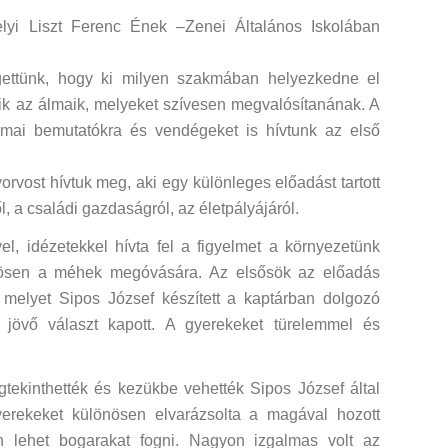
yi Liszt Ferenc Ének –Zenei Általános Iskolában
gettünk, hogy ki milyen szakmában helyezkedne el
Mik az álmaik, melyeket szívesen megvalósítanának. A
kmai bemutatókra és vendégeket is hívtunk az első
vost hívtuk meg, aki egy különleges előadást tartott
ől, a családi gazdaságról, az életpályájáról.
l, idézetekkel hívta fel a figyelmet a környezetünk
lönösen a méhek megóvására. Az elsősök az előadás
, melyet Sipos József készített a kaptárban dolgozó
l jövő választ kapott. A gyerekeket türelemmel és
ekinthették és kezükbe vehették Sipos József által
yerekeket különösen elvarázsolta a magával hozott
n lehet bogarakat fogni. Nagyon izgalmas volt az