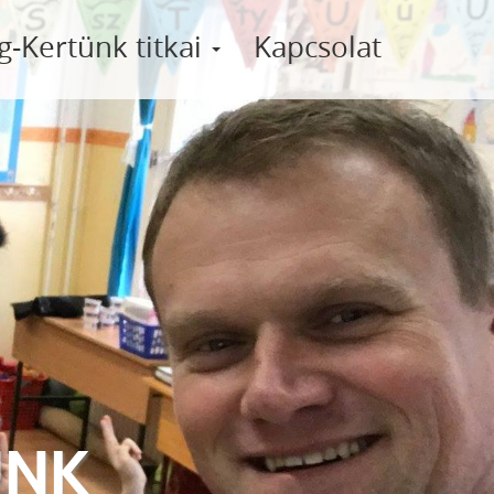
g-Kertünk titkai
Kapcsolat
S
ÜNK