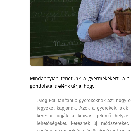
Mindannyian tehetünk a gyermekekért, a t
gondolata is elénk tárja, hogy:
„Meg kell tanítani a gyerekeknek azt, hogy ö
jegyeket kapjanak. Azok a gyerekek, akik é
keresni fogják a kihívást jelentő helyz
lehetőségeket, keresnek új módszereket
egyértelmű megoldása, és ösztönöznek máso