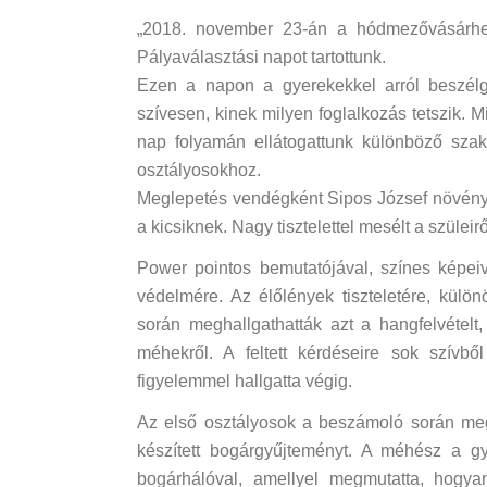
„2018. november 23-án a hódmezővásárhel
Pályaválasztási napot tartottunk.
Ezen a napon a gyerekekkel arról beszél
szívesen, kinek milyen foglalkozás tetszik. 
nap folyamán ellátogattunk különböző sza
osztályosokhoz.
Meglepetés vendégként Sipos József növényor
a kicsiknek. Nagy tisztelettel mesélt a szüleir
Power pointos bemutatójával, színes képeive
védelmére. Az élőlények tiszteletére, kü
során meghallgathatták azt a hangfelvételt
méhekről. A feltett kérdéseire sok szívbő
figyelemmel hallgatta végig.
Az első osztályosok a beszámoló során megt
készített bogárgyűjteményt. A méhész a g
bogárhálóval, amellyel megmutatta, hogya