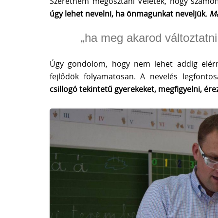
Szeretném megosztani Veletek, hogy számom
úgy lehet nevelni, ha önmagunkat neveljük
.
M
„ha meg akarod változtatni
Úgy gondolom, hogy nem lehet addig elér
fejlődök folyamatosan. A nevelés legfonto
csillogó tekintetű gyerekeket, megfigyelni, érez