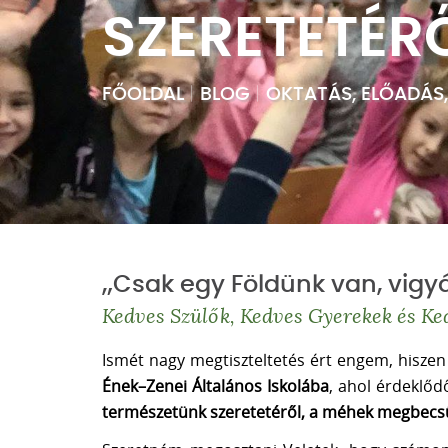
SZERETETÉR
FŐOLDAL
|
BLOG
|
OKTATÁS, ELŐADÁS
„Csak egy Földünk van, vigyá
Kedves Szülők, Kedves Gyerekek és Ke
Ismét nagy megtiszteltetés ért engem, hisz
Ének–Zenei Általános Iskolába
, ahol érdeklőd
természetünk szeretetéről, a méhek megbecsül