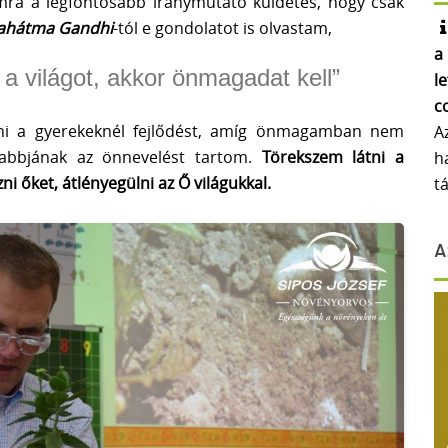
ra a legfontosabb iránymutató küldetés, hogy csak
ahátma Gandhi
-tól e gondolatot is olvastam,
a
 a világot, akkor önmagadat kell”
l
c
ni a gyerekeknél fejlődést, amíg önmagamban nem
A
sabbjának az önnevelést tartom.
Törekszem látni a
h
ni őket, átlényegülni az Ő világukkal.
t
A