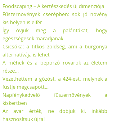
Foodscaping – A kertészkedés új dimenziója
Fűszernövények cserépben: sok jó növény
kis helyen is elfér
Így óvjuk meg a palántákat, hogy
egészségesek maradjanak
Csicsóka: a titkos zöldség, ami a burgonya
alternatívája is lehet
A méhek és a beporzó rovarok az életem
része…
Vezethettem a gőzöst, a 424-est, melynek a
füstje megcsapott…
Napfénykedvelő fűszernövények a
kiskertben
Az avar érték, ne dobjuk ki, inkább
hasznosítsuk újra!