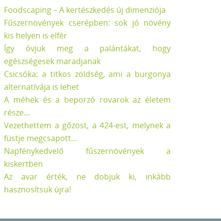
Foodscaping – A kertészkedés új dimenziója
Fűszernövények cserépben: sok jó növény
kis helyen is elfér
Így óvjuk meg a palántákat, hogy
egészségesek maradjanak
Csicsóka: a titkos zöldség, ami a burgonya
alternatívája is lehet
A méhek és a beporzó rovarok az életem
része…
Vezethettem a gőzöst, a 424-est, melynek a
füstje megcsapott…
Napfénykedvelő fűszernövények a
kiskertben
Az avar érték, ne dobjuk ki, inkább
hasznosítsuk újra!