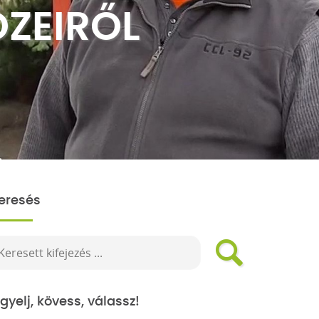
ZEIRŐL
eresés
igyelj, kövess, válassz!