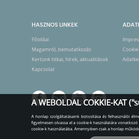
HASZNOS LINKEK
ADATK
Főoldal
Impress
Magamról, bemutatkozás
Cookie
Kertünk titkai, hírek, aktualitások
Adatkez
Kapcsolat
A WEBOLDAL COKKIE-KAT ("s
A honlap szolgáltatásaink biztosítása és felhasználói é
figyelmesen olvassa el a cookie-k használatára vonatko
cookie-k használatába. Amennyiben csak a honlap működés