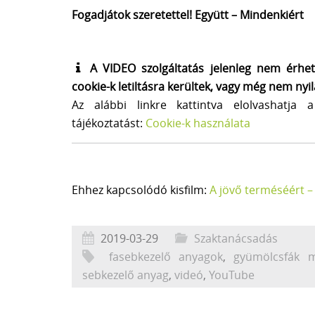
Fogadjátok szeretettel! Együtt – Mindenkiért
A VIDEO szolgáltatás jelenleg nem érhe
cookie-k letiltásra kerültek, vagy még nem nyi
Az alábbi linkre kattintva elolvashatja 
tájékoztatást:
Cookie-k használata
Ehhez kapcsolódó kisfilm:
A jövő terméséért –
2019-03-29
Szaktanácsadás
fasebkezelő anyagok
,
gyümölcsfák m
sebkezelő anyag
,
videó
,
YouTube