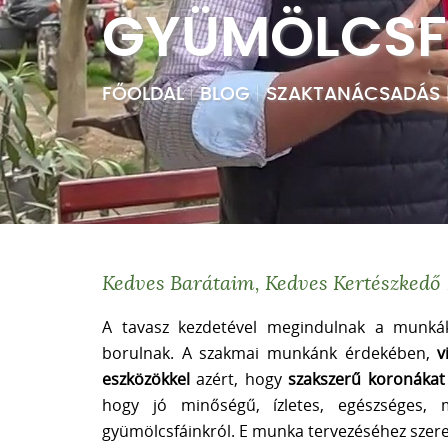
GYÜMÖLCSFA
FŐOLDAL
|
BLOG
|
SZAKTANÁCSADÁS
Kedves Barátaim, Kedves Kertészkedő 
A tavasz kezdetével megindulnak a munkák 
borulnak. A szakmai munkánk érdekében,
v
eszközökkel
azért, hogy
szakszerű koronákat 
hogy jó minőségű, ízletes, egészséges,
gyümölcsfáinkról. E munka tervezéséhez szeret