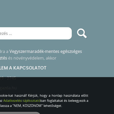
dra a
Vegyszermaradék-mentes egészséges
ztés
és növényvédelem, akkor
ELEM A KAPCSOLATOT
19 - 2745
gazda.hu
okie-kat használ! Kérjük, hogy a honlap használata előtt
az
Adatkezelési tájékoztató
ban foglaltakat és beleegyezik a
válassza a "NEM, KÖSZÖNÖM" lehetőséget.