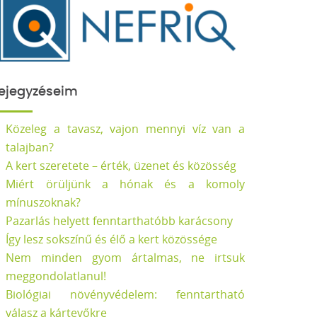
ejegyzéseim
Közeleg a tavasz, vajon mennyi víz van a
talajban?
A kert szeretete – érték, üzenet és közösség
Miért örüljünk a hónak és a komoly
mínuszoknak?
Pazarlás helyett fenntarthatóbb karácsony
Így lesz sokszínű és élő a kert közössége
Nem minden gyom ártalmas, ne irtsuk
meggondolatlanul!
Biológiai növényvédelem: fenntartható
válasz a kártevőkre