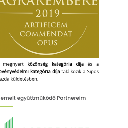
 megnyert
közönség kategória díja
és a
övényvédelmi kategória díja
találkozik a Sipos
azda küldetésben.
iemelt együttműködő Partnereim