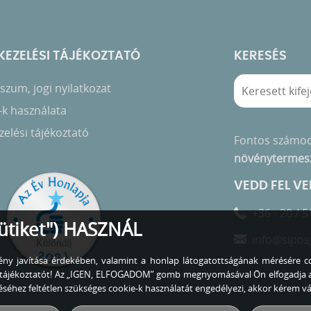
EZELÉSI TÁJÉKOZTATÓ
KERESÉS
zum, jogi nyilatkozat
-k használata
elési tájékoztató
Fontos számo
növénytermes
VEDD FEL V
+36 - 20 / 5
ütiket") HASZNÁL
info@sipos
lmény javítása érdekében, valamint a honlap látogatottságának mérésére co
zó tájékoztatót! Az „IGEN, ELFOGADOM” gomb megnyomásával Ön elfogadja 
éhez feltétlen szükséges cookie-k használatát engedélyezi, akkor kérem 