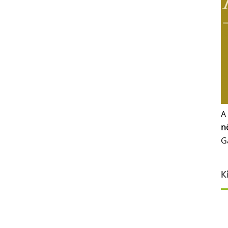
A
n
G
K