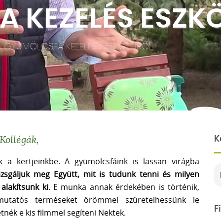
 KEZELÉS ESZKÖ
|
GYÜMÖLCSFA KEZELÉS ESZKÖZEIRŐL
Kollégák,
K
a kertjeinkbe. A gyümölcsfáink is lassan virágba
izsgáljuk meg Együtt, mit is tudunk tenni és milyen
alakítsunk ki
. E munka annak érdekében is történik,
 mutatós terméseket örömmel szüretelhessünk le
F
nék e kis filmmel segíteni Nektek.