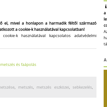
a
l
tő el, mivel a honlapon a harmadik féltől származó
c
latkozott a cookie-k használatával kapcsolatban!
A
a cookie-k használatával kapcsolatos adatvédelmi
h
t
A
 metszés és faápolás
etszése
,
metszés
,
metszés eszközei
,
sebkezelés
,