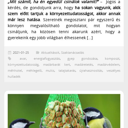
„Mit számít, ha én egyedül csinálok valamit?”
– Jogos a
kérdés, de gondoljunk arra, hogy
ha sokan vagyunk, akik
szem előtt tartjuk a környezettudatosságot, akkor annak
már lesz hatása
. Szeretnék megosztani pár egyszerű és
könnyen megvalósítható gondolatot, mit hogyan
csináljunk, ha közösen tenni akarunk azért, hogy a
gyerekeink egy jobb világban élhessenek […]
2021-01-25
Aktualitások
,
Szaktanácsadás
avar
,
energiafogyasztás
,
gyep gondozása
,
komposzt
,
környezettudatosság
,
madárbarát kert
,
madáretetés
,
madárvédelem
,
méhhotel
,
méhlegelő
,
mulcs
,
talajtakarás
,
újrahasznosítás
,
veszélyes
hulladék