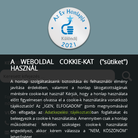
A WEBOLDAL COKKIE-KAT ("sütiket")
KERESÉS
HASZNÁL
A honlap szolgáltatásaink biztosítása és felhasználói élmény
javítása érdekében, valamint a honlap látogatottságának
mérésére cookie-kat használ! Kérjük, hogy a honlap használata
Fontos számodra a
Vegyszermaradék-mentes egészséges
előtt figyelmesen olvassa el a cookie-k használatára vonatkozó
növénytermesztés
és növényvédelem, akkor
tájékoztatót! Az „IGEN, ELFOGADOM” gomb megnyomásával
Ön elfogadja az
Adatkezelési tájékoztató
ban foglaltakat és
VEDD FEL VELEM A KAPCSOLATOT
beleegyezik a cookie-k használatába. Amennyiben csak a honlap
+36 - 20 / 519 - 2745
működéséhez feltétlen szükséges cookie-k használatát
engedélyezi, akkor kérem válassza a "NEM, KÖSZÖNÖM"
info@siposgazda.hu
lehetőséget.