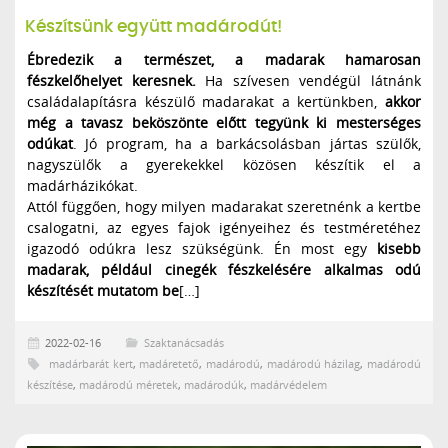
Készítsünk együtt madárodút!
Ébredezik a természet, a madarak hamarosan
fészkelőhelyet keresnek.
Ha szívesen vendégül látnánk
családalapításra készülő madarakat a kertünkben,
akkor
még a tavasz beköszönte előtt tegyünk ki mesterséges
odúkat
. Jó program, ha a barkácsolásban jártas szülők,
nagyszülők a gyerekekkel közösen készítik el a
madárházikókat.
Attól függően, hogy milyen madarakat szeretnénk a kertbe
csalogatni, az egyes fajok igényeihez és testméretéhez
igazodó odúkra lesz szükségünk. Én most egy
kisebb
madarak, például cinegék fészkelésére alkalmas odú
készítését mutatom be
[…]
2022-02-16
Szaktanácsadás
madárbarát kert
,
madáretető
,
madárodú
,
madárodú házilag
,
madárodú
készítése
,
madárodú méretek
,
madárodúk
,
madárvédelem