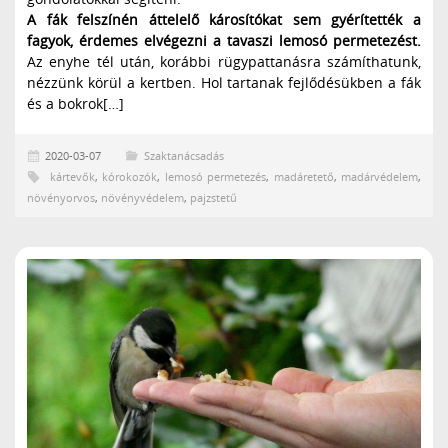
A fák felszínén áttelelő károsítókat sem gyérítették a
fagyok, érdemes elvégezni a tavaszi lemosó permetezést.
Az enyhe tél után, korábbi rügypattanásra számíthatunk,
nézzünk körül a kertben. Hol tartanak fejlődésükben a fák
és a bokrok[…]
2020-03-07
Szaktanácsadás
kártevők
,
kórokozók
,
lemosó permetezés
,
madáretető
,
madárvédelem
,
növényorvos
,
növényvédelem
,
pajzstetű