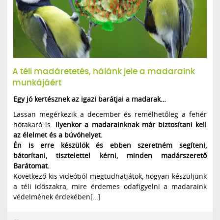
A téli madáretetés, hálánk jele a madaraink
munkájáért
Egy jó kertésznek az igazi barátjai a madarak…
Lassan megérkezik a december és remélhetőleg a fehér
hótakaró is.
Ilyenkor a madarainknak már biztosítani kell
az élelmet és a búvóhelyet.
Én is erre készülök és ebben szeretném segíteni,
bátorítani, tisztelettel kérni, minden madárszerető
Barátomat.
Következő kis videóból megtudhatjátok, hogyan készüljünk
a téli időszakra, mire érdemes odafigyelni a madaraink
védelmének érdekében[…]