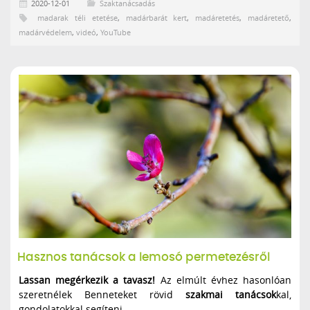
2020-12-01
Szaktanácsadás
madarak téli etetése
,
madárbarát kert
,
madáretetés
,
madáretető
,
madárvédelem
,
videó
,
YouTube
Hasznos tanácsok a lemosó permetezésről
Lassan megérkezik a tavasz!
Az elmúlt évhez hasonlóan
szeretnélek Benneteket rövid
szakmai tanácsok
kal,
gondolatokkal segíteni.