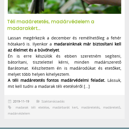
Téli madáretetés, madárvédelem a
madarakért…
Lassan megérkezik a december és remélhetőleg a fehér
hótakaró is. Ilyenkor a
madarainknak már biztosítani kell
az élelmet és a búvóhelyet
.
Én is erre készülök és ebben szeretném segíteni,
bátorítani, tisztelettel kérni, minden madárszerető
Barátomat. Készítettem én is madárodúkat és etetőket,
melyet több helyen kihelyeztem.
A téli madáretetés fontos madárvédelmi feladat.
Lássuk,
mit kell tudni a madarak téli etetéséről […]
2019-11-19
Szaktanácsadás
madarak téli etetése
,
madárbarát kert
,
madáretetés
,
madáretető
,
madárvédelem