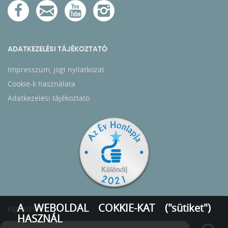
ADATKEZELÉSI TÁJÉKOZTATÓ
Impresszum, jogi nyilatkozat
Cookie-k használata
Adatkezelési tájékoztató
A WEBOLDAL COKKIE-KAT ("sütiket")
KERESÉS
HASZNÁL