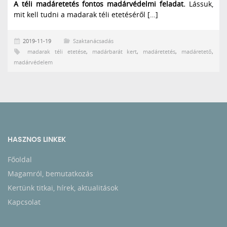
A téli madáretetés fontos madárvédelmi feladat.
Lássuk,
mit kell tudni a madarak téli etetéséről […]
2019-11-19
Szaktanácsadás
madarak téli etetése
,
madárbarát kert
,
madáretetés
,
madáretető
,
madárvédelem
HASZNOS LINKEK
Főoldal
Magamról, bemutatkozás
Kertünk titkai, hírek, aktualitások
Kapcsolat