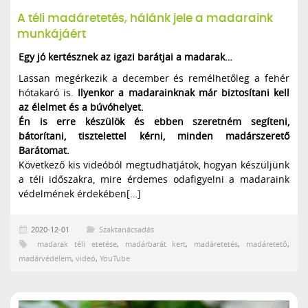
A téli madáretetés, hálánk jele a madaraink
munkájáért
Egy jó kertésznek az igazi barátjai a madarak…
Lassan megérkezik a december és remélhetőleg a fehér
hótakaró is.
Ilyenkor a madarainknak már biztosítani kell
az élelmet és a búvóhelyet.
Én is erre készülök és ebben szeretném segíteni,
bátorítani, tisztelettel kérni, minden madárszerető
Barátomat.
Következő kis videóból megtudhatjátok, hogyan készüljünk
a téli időszakra, mire érdemes odafigyelni a madaraink
védelmének érdekében[…]
2020-12-01
Szaktanácsadás
madarak téli etetése
,
madárbarát kert
,
madáretetés
,
madáretető
,
madárvédelem
,
videó
,
YouTube