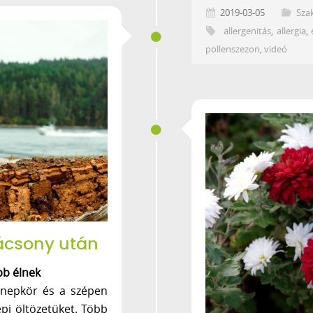
2019-03-05
Sza
allergenitás
,
allergia
,
pollenszezon
,
videó
rácsony után
bb élnek
nnepkör és a szépen
epi öltözetüket. Több