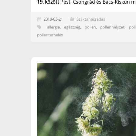
19. között
Pest, Csongrád és Bács-Kiskun 
2019-03-21
Szaktanácsadás
allergia
,
egészség
,
pollen
,
pollenhelyzet
,
pol
pollenterhelés