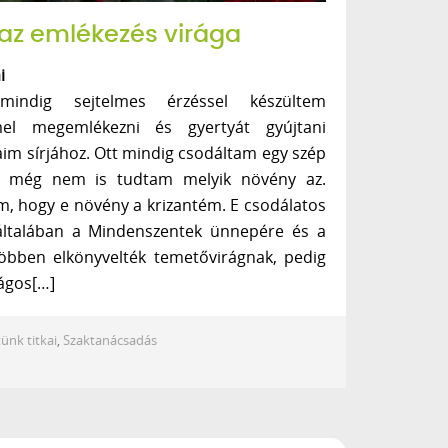
az emlékezés virága
i
indig sejtelmes érzéssel készültem
mel megemlékezni és gyertyát gyújtani
im sírjához. Ott mindig csodáltam egy szép
or még nem is tudtam melyik növény az.
, hogy e növény a krizantém. E csodálatos
általában a Mindenszentek ünnepére és a
öbben elkönyvelték temetővirágnak, pedig
ágos[…]
ünk titkai
,
Szaktanácsadás