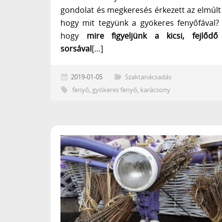
gondolat és megkeresés érkezett az elmúl
hogy mit tegyünk a gyökeres fenyőfával?
hogy
mire figyeljünk a kicsi, fejlőd
sorsával
[…]
2019-01-05
Szaktanácsadás
fenyő
,
gyökeres fenyő
,
karácsony