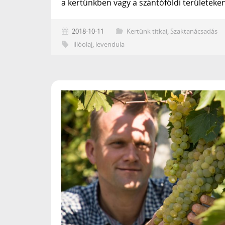
a kertünkben vagy a szántóföldi területeke
2018-10-11
Kertünk titkai
,
Szaktanácsadás
illóolaj
,
levendula