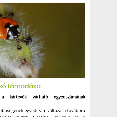
lsó támadása
s a kártevők várható egyedszámának
 többségének egyedszám változása továbbra