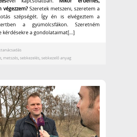
zés
ével kapcsolatban.
Mikor érdemes,
n végezzem?
Szeretek metszeni, szeretem a
lkotás szépségét. Így én is elvégeztem a
ertben a gyümölcsfákon. Szeretném
e kérdésekre a gondolataimat[…]
ktanácsadás
e
,
metszés
,
sebkezelés
,
sebkezelő anyag