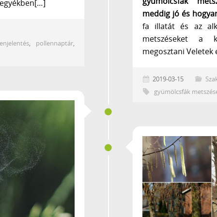
gyümölcsfák mets
megyékben[…]
meddig jó és hogya
fa illatát és az a
metszéseket a k
lenjelentés
,
pollennaptár
,
megosztani Veletek 
2019-03-15
Sza
gyümölcsfák metszés