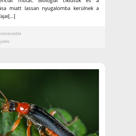
nciát mutat. Biológiai ciklusuk és a
zása miatt lassan nyugalomba kerülnek a
ajai[…]
ktanácsadás
yelés