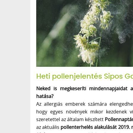
Heti pollenjelentés Sipos G
Neked is megkeseríti mindennapjaidat a
hatása?
Az allergiás emberek számára elengedhet
hogy egyes növények mikor kezdenek vir
szeretettel az általam készített
Pollennaptá
az aktuális
pollenterhelés alakulását 2019.