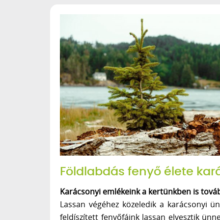
Földlabdás fenyő élete ka
Karácsonyi emlékeink a kertünkben is tová
Lassan végéhez közeledik a karácsonyi ü
feldíszített fenyőfáink lassan elvesztik ünn