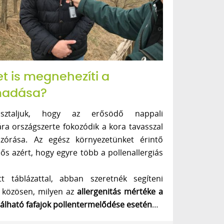
et is megnehezíti a
madása?
asztaljuk, hogy az erősödő nappali
ra országszerte fokozódik a kora tavasszal
szórása. Az egész környezetünket érintő
elős azért, hogy egyre több a pollenallergiás
tt táblázattal, abban szeretnék segíteni
 közösen, milyen az
allergenitás mértéke a
álható fafajok pollentermelődése esetén
…