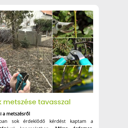
 metszése tavasszal
i a metszésről
kban sok érdeklődő kérdést kaptam a