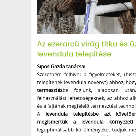
Az ezerarcú virág titka és 
levendula telepítése
Sipos Gazda tanácsai
Szeretném felhívni a figyelmeteket, (his
telepítenek levendula növényt) ahhoz, hog
termesztés
be fogjunk, alaposan után
felhasználási lehetőségeknek, az ahhoz al
és a fajtának megfelelő termesztési techno
A
levendula telepítésbe azt követő
megismertük a levendula környezeti 
legoptimálisabb körülményeket tudjuk m