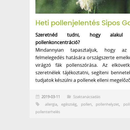
Heti pollenjelentés Sipos G
Szeretnéd tudni, hogy alakul 
pollenkoncentráció?
Mindannyian tapasztaljuk, hogy az
felmelegedés hatására országszerte emelke
virágzó fák pollenszórása. Az elkövet
szeretnélek tájékoztatni, segíteni bennete
tudjatok készülni a pollenek elleni megelő
2019-03-11
Szaktanácsadás
allergia
,
egészség
,
pollen
,
pollenhelyzet
,
pol
pollenterhelés