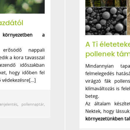
azdától
környezetben a
A Ti életetek
 erősödő nappali
pollenek tá
dik a kora tavasszal
kezendő időszakban
Mindannyian tap
ket, hogy időben fel
felmelegedés hatásá
ző védekezésre[…]
virágzó fák pollen
klímaváltozás is fel
beteg.
Az általam készíte
lenjelentés
,
pollennaptár
,
Nektek, hogy lássuk
környezetünkben tal