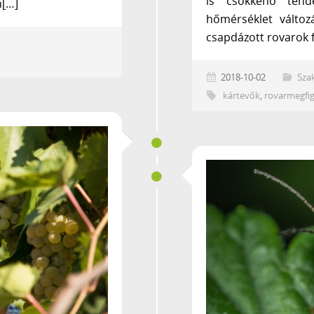
is csökkenő tende
n[…]
hőmérséklet válto
csapdázott rovarok f
2018-10-02
Sza
kártevők
,
rovarmegfig