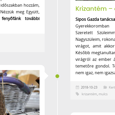
t időszakban hozzám,
Krizantém – 
 Nézzük meg Együtt,
ő fenyőfánk további
Sipos Gazda tanácsa
Gyerekkoromban m
Szeretett Szüleim
Nagyszüleim, rokona
virágot, amit akk
Később megtanultam
virágról az ember 
temetőre gondol. T
nem igaz, nem igazs
2018-10-23
Kert
krizantém
,
mulcs