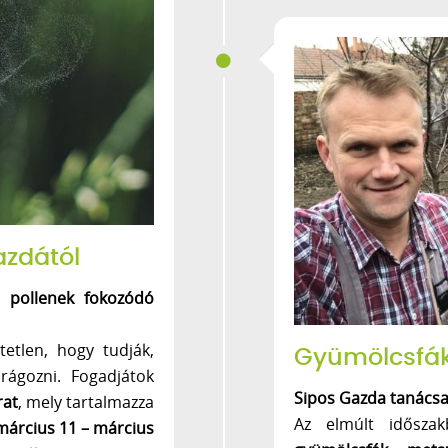
azdától
 pollenek fokozódó
etlen, hogy tudják,
Gyümölcsfák
ágozni. Fogadjátok
Sipos Gazda tanácsa
rat
, mely tartalmazza
Az elmúlt idősza
 március 11 – március