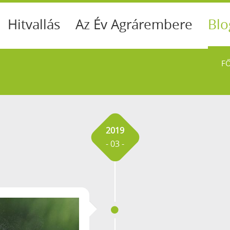
Hitvallás
Az Év Agrárembere
Blo
F
2019
- 03 -