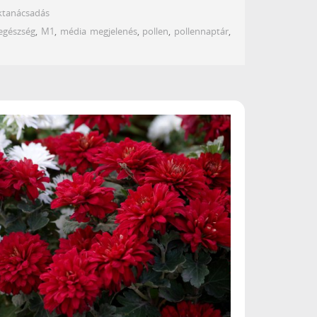
ktanácsadás
egészség
,
M1
,
média megjelenés
,
pollen
,
pollennaptár
,