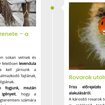
üzenete – a
zen sokan vetnek és
y felelősen
levendula
a kell járnunk a
kalmazkodó fajtának,
Rovarok uto
lógiának.
Friss előrejelzé
en fogjunk, miután
alakulásáról.
igényeit
, hogy a
A károsító rovarok
egteremteni számára