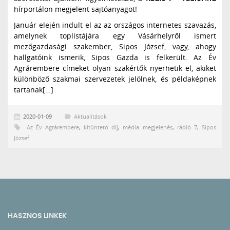
hírportálon megjelent sajtóanyagot!
Január elején indult el az az országos internetes szavazás,
amelynek toplistájára egy Vásárhelyről ismert
mezőgazdasági szakember, Sipos József, vagy, ahogy
hallgatóink ismerik, Sipos Gazda is felkerült. Az Év
Agrárembere címeket olyan szakértők nyerhetik el, akiket
különböző szakmai szervezetek jelölnek, és példaképnek
tartanak[…]
2020-01-09
Aktualitások
Az Év Agrárembere
,
kitüntető díj
,
média megjelenés
,
rádió 7
,
Sipos
József
HASZNOS LINKEK