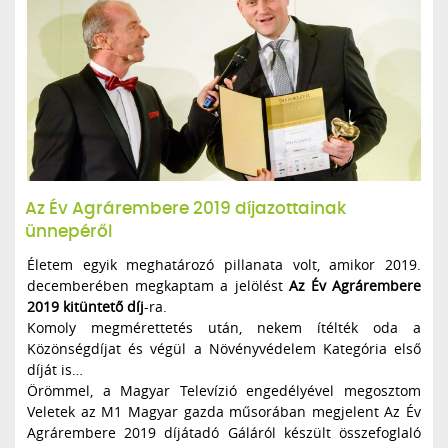
Az Év Agrárembere 2019 díjazottainak
ünnepéről
Életem egyik meghatározó pillanata volt, amikor 2019.
decemberében megkaptam a jelölést
Az Év Agrárembere
2019 kitüntető díj
-ra.
Komoly megmérettetés után, nekem ítélték oda a
Közönségdíjat és végül a Növényvédelem Kategória első
díját is…
Örömmel, a Magyar Televízió engedélyével megosztom
Veletek az M1 Magyar gazda műsorában megjelent Az Év
Agrárembere 2019 díjátadó Gáláról készült összefoglaló