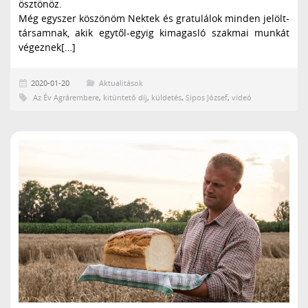
ösztönöz.
Még egyszer köszönöm Nektek és gratulálok minden jelölt-
társamnak, akik egytől-egyig kimagasló szakmai munkát
végeznek[…]
2020-01-20
Aktualitások
Az Év Agrárembere
,
kitüntető díj
,
küldetés
,
Sipos József
,
videó