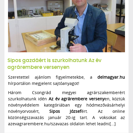
Sipos gazdáért is szurkolhatunk Az év
agrárembere versenyen
Szeretettel ajánlom figyelmetekbe, a
delmagyar.hu
hírportálon megjelent sajtóanyagot!
Három Csongrád megyei agrár­szakemberért
szurkolhatunk idén
Az év agrárembere verseny
en, köztük
növényvédelem kategóriában egy hódmezővásárhelyi
növényorvosért,
Sipos József
ért. Az online
közönségszavazás január 20-ig tart. A voksokat az
azevagrarembere.hu/szavazas oldalon lehet leadni[…]