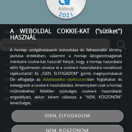
A WEBOLDAL COKKIE-KAT ("sütiket")
KERESÉS
HASZNÁL
A honlap szolgáltatásaink biztosítása és felhasználói élmény
javítása érdekében, valamint a honlap látogatottságának
mérésére cookie-kat használ! Kérjük, hogy a honlap használata
Fontos számodra a
Vegyszermaradék-mentes egészséges
előtt figyelmesen olvassa el a cookie-k használatára vonatkozó
növénytermesztés
és növényvédelem, akkor
tájékoztatót! Az „IGEN, ELFOGADOM” gomb megnyomásával
Ön elfogadja az
Adatkezelési tájékoztató
ban foglaltakat és
VEDD FEL VELEM A KAPCSOLATOT
beleegyezik a cookie-k használatába. Amennyiben csak a honlap
+36 - 20 / 519 - 2745
működéséhez feltétlen szükséges cookie-k használatát
engedélyezi, akkor kérem válassza a "NEM, KÖSZÖNÖM"
info@siposgazda.hu
lehetőséget.
IGEN, ELFOGADOM
Copyright © 2026
Sipos Gazda
Minden jog fenntartva!
NEM, KÖSZÖNÖM