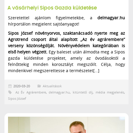
A vásárhelyi Sipos Gazda küldetése
Szeretettel ajánlom figyelmetekbe, a
delmagyar.hu
hírportálon megjelent sajtóanyagot!
Sipos József növényorvos, szaktanácsadó nyerte meg az
Agrotrend csoport által alapított „Az év agrár­embere”
verseny közönségdíját. Növényvédelem kategóriában is
első helyen végzett.
Egy baleset után álmodta meg a Sipos
gazda küldetése projektet, amely az óvodásoktól a
felnőttekig minden korosztályt megszólít. Célja, hogy
mindenkivel megszerettesse a természetet[…]
2020-03-20
Aktualitások
Az Év Agrárembere
,
delmagyar.hu
,
kitüntető díj
,
média megjelenés
,
Sipos József