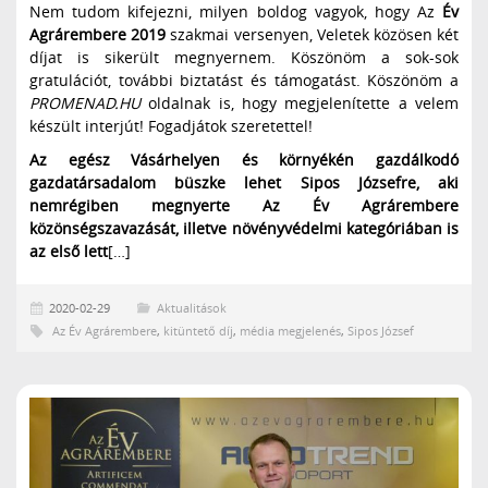
Nem tudom kifejezni, milyen boldog vagyok, hogy Az
Év
Agrárembere 2019
szakmai versenyen, Veletek közösen két
díjat is sikerült megnyernem. Köszönöm a sok-sok
gratulációt, további biztatást és támogatást. Köszönöm a
PROMENAD.HU
oldalnak is, hogy megjelenítette a velem
készült interjút! Fogadjátok szeretettel!
Az egész Vásárhelyen és környékén gazdálkodó
gazdatársadalom büszke lehet Sipos Józsefre, aki
nemrégiben megnyerte Az Év Agrárembere
közönségszavazását, illetve növényvédelmi kategóriában is
az első lett
[…]
2020-02-29
Aktualitások
Az Év Agrárembere
,
kitüntető díj
,
média megjelenés
,
Sipos József