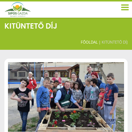
KITÜNTETŐ DÍJ
FŐOLDAL
|
KITÜNTETŐ DÍJ