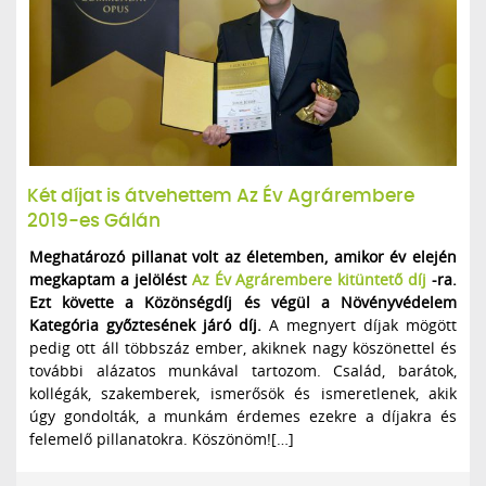
Két díjat is átvehettem Az Év Agrárembere
2019-es Gálán
Meghatározó pillanat volt az életemben, amikor év elején
megkaptam a jelölést
Az Év Agrárembere kitüntető díj
-ra.
Ezt követte a Közönségdíj és végül a Növényvédelem
Kategória győztesének járó díj.
A megnyert díjak mögött
pedig ott áll többszáz ember, akiknek nagy köszönettel és
további alázatos munkával tartozom. Család, barátok,
kollégák, szakemberek, ismerősök és ismeretlenek, akik
úgy gondolták, a munkám érdemes ezekre a díjakra és
felemelő pillanatokra. Köszönöm![…]