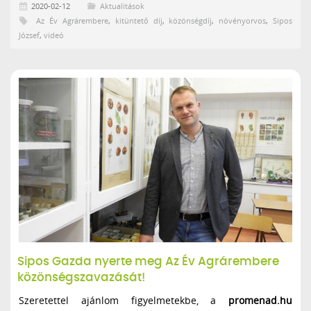
2020-02-12
Aktualitások
Az Év Agrárembere
,
kitüntető díj
,
közönségdíj
,
növényorvos
,
Sipos
József
,
videó
Sipos Gazda nyerte meg Az Év Agrárembere
közönségszavazását!
Szeretettel ajánlom figyelmetekbe, a
promenad.hu