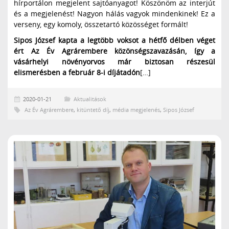
hírportálon megjelent sajtóanyagot! Köszönöm az interjút
és a megjelenést! Nagyon hálás vagyok mindenkinek! Ez a
verseny, egy komoly, összetartó közösséget formált!
Sipos József kapta a legtöbb voksot a hétfő délben véget
ért Az Év Agrárembere közönségszavazásán, így a
vásárhelyi növényorvos már biztosan részesül
elismerésben a február 8-i díjátadón
[…]
2020-01-21
Aktualitások
Az Év Agrárembere
,
kitüntető díj
,
média megjelenés
,
Sipos József