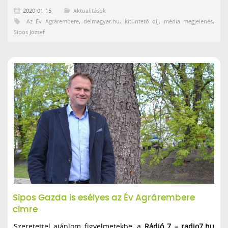
2020-01-15
Aktualitások
Az Év Agrárembere
,
delmagyar.hu
,
kitüntető díj
,
média megjelenés
,
Sipos József
Sipos Gazda is esélyes az Év Agrárembere
címre
Szeretettel ajánlom figyelmetekbe, a
Rádió 7 – radio7.hu