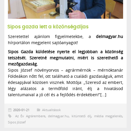
Sipos gazda lett a közönségdíjas
Szeretettel ajánlom figyelmetekbe, a
delmagyar.hu
hírportálon megjelent sajtóanyagot!
Sipos Gazda küldetése nyerte el legjobban a közönség
tetszését. Szeretné megmutatni, miért is szerethető a
mezőgazdaság.
Sipos József növényorvos – agrármérnök – mérnöktanár
Földeákon nőtt fel, ott található a családi gazdaságuk, amit
édesapjával közösen visznek. Mottója: „Szeresd az embert,
légy alázatos a termőföld iránt, élj a hivatásod
talentumaival a jó cél és a fejlődés érdekében!”[…]
2020-01-21
Aktualitások
Az Év Agrárembere
,
delmagyar.hu
,
kitüntető díj
,
média megjelenés
,
Sipos József