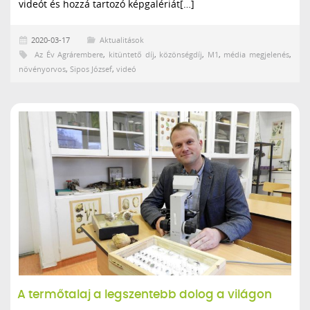
videót
és hozzá tartozó képgalériát[…]
2020-03-17
Aktualitások
Az Év Agrárembere
,
kitüntető díj
,
közönségdíj
,
M1
,
média megjelenés
,
növényorvos
,
Sipos József
,
videó
A termőtalaj a legszentebb dolog a világon