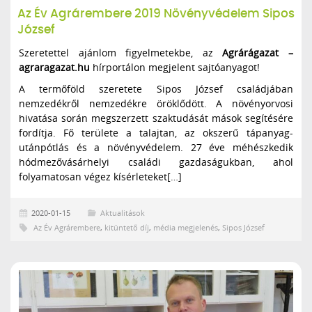
Az Év Agrárembere 2019 Növényvédelem Sipos
József
Szeretettel ajánlom figyelmetekbe, az
Agrárágazat –
agraragazat.hu
hírportálon megjelent sajtóanyagot!
A termőföld szeretete Sipos József családjában
nemzedékről nemzedékre öröklődött. A növényorvosi
hivatása során megszerzett szaktudását mások segítésére
fordítja. Fő területe a talajtan, az okszerű tápanyag-
utánpótlás és a növényvédelem. 27 éve méhészkedik
hódmezővásárhelyi családi gazdaságukban, ahol
folyamatosan végez kísérleteket[…]
2020-01-15
Aktualitások
Az Év Agrárembere
,
kitüntető díj
,
média megjelenés
,
Sipos József