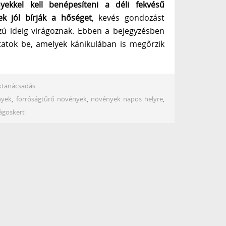
yekkel kell benépesíteni a déli fekvésű
ek jól bírják a hőséget
, kevés gondozást
zú ideig virágoznak. Ebben a bejegyzésben
tatok be, amelyek kánikulában is megőrzik
ktanácsadás
nyek
,
forróságtűrő növények
,
növények napos helyre
,
rágoskert