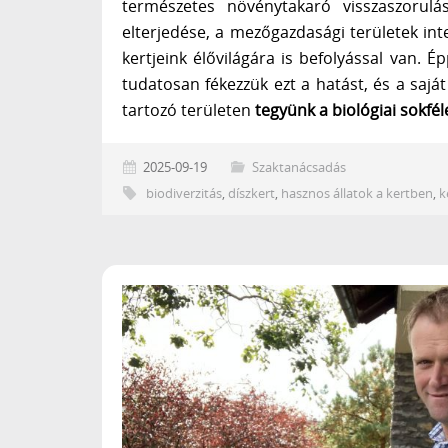
természetes növénytakaró visszaszorulá
elterjedése, a mezőgazdasági területek int
kertjeink élővilágára is befolyással van. É
tudatosan fékezzük ezt a hatást, és a sajá
tartozó területen
tegyünk a biológiai sokfé
2025-09-19
Szaktanácsadás
biodiverzitás
,
díszkert
,
hasznos állatok a kertben
,
k