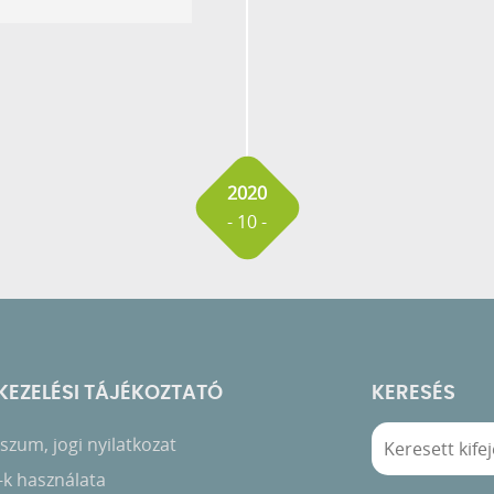
2020
- 10 -
EZELÉSI TÁJÉKOZTATÓ
KERESÉS
zum, jogi nyilatkozat
-k használata