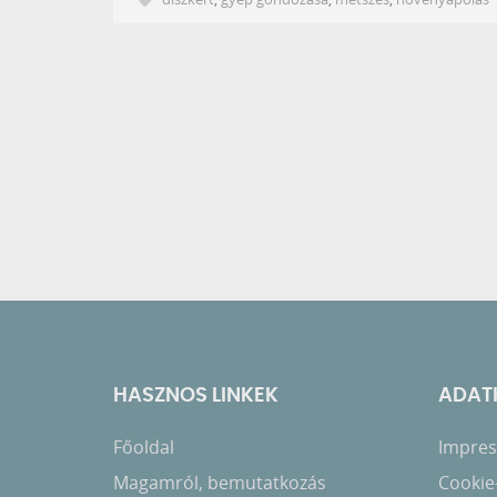
HASZNOS LINKEK
ADATK
Főoldal
Impress
Magamról, bemutatkozás
Cookie