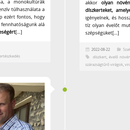
sa, a monokultúrák
akkor
olyan növén
enzív túlhasználata a
díszkerteket, amely
pp ezért fontos, hogy
igényelnek, és hoss
t fennhatóságunk alá
tíz olyan évelőt mu
leségért
[…]
szépségüket[…]
2022-08-22
Sza
ertészkedés
díszkert
,
évelő növé
szárazságtűrő virágok
,
vi