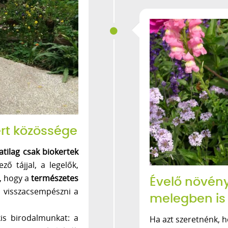
kert közössége
tilag csak biokertek
ő tájjal, a legelők,
, hogy a
természetes
Évelő növén
 visszacsempészni a
melegben is 
kis birodalmunkat: a
Ha azt szeretnénk, h