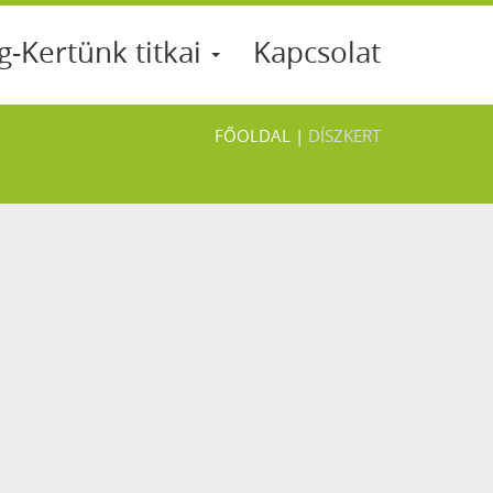
g-Kertünk titkai
Kapcsolat
FŐOLDAL
|
DÍSZKERT