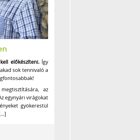
en
ell előkészíteni.
Így
 akad sok tennivaló a
legfontosabbak!
megtisztítására, az
Az egynyári virágokat
vényeket gyökerestül
[…]