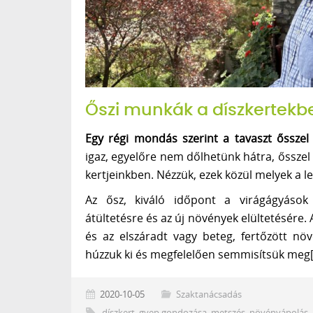
Őszi munkák a díszkertekb
Egy régi mondás szerint a tavaszt ősszel k
igaz, egyelőre nem dőlhetünk hátra, ősszel
kertjeinkben. Nézzük, ezek közül melyek a 
Az ősz, kiváló időpont a virágágyások 
átültetésre és az új növények elültetésére. 
és az elszáradt vagy beteg, fertőzött nö
húzzuk ki és megfelelően semmisítsük meg
2020-10-05
Szaktanácsadás
díszkert
,
gyep gondozása
,
metszés
,
növényápolás