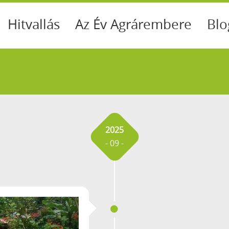
Hitvallás
Az Év Agrárembere
Blo
2025
- 09 -