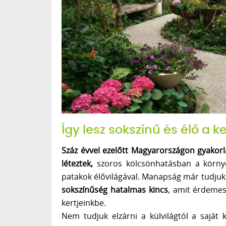
Így lesz sokszínű és élő a 
Száz évvel ezelőtt Magyarországon gyakorla
léteztek,
szoros kölcsönhatásban a környez
patakok élővilágával. Manapság már tudjuk
sokszínűség hatalmas kincs
, amit érdemes
kertjeinkbe.
Nem tudjuk elzárni a külvilágtól a saját 