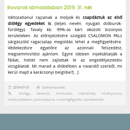
Rovarok támadásban 2019. 31. hét
Változatlanul rajzanak a molyok és
csapdáztuk az első
diólégy egyedeket is
(teljes nevén: nyugati dióburok-
fúrólégy). Tavaly kb. 99%-os kárt okozott bizonyos
területeken. Az előrejelzésére szolgáló CSALOMON PALz
sárgászöld ragacsalap megoldás lehet a megfigyelésére.
Védekezésre egyelőre az azonnali felszedést,
megsemmisítést ajánlom. Egyre többen injektáltatják a
fáikat, holott nem zajlottak le az engedélyeztetési
vizsgálatok. Mi marad a dióbélben a rovarölő szerből, mi
kerül majd a karácsonyi beiglibe?[…]
2019-07-31
Szaktanácsadás
diólégy
,
kártevők
,
kórokozók
,
lisztharmat
,
növényorvos
,
növényvédelem
,
peronoszpóra
,
rovarmegfigyelés
,
szürkepenész