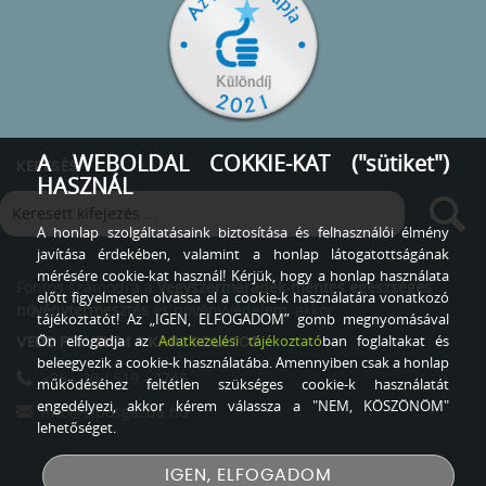
A WEBOLDAL COKKIE-KAT ("sütiket")
KERESÉS
HASZNÁL
A honlap szolgáltatásaink biztosítása és felhasználói élmény
javítása érdekében, valamint a honlap látogatottságának
mérésére cookie-kat használ! Kérjük, hogy a honlap használata
Fontos számodra a
Vegyszermaradék-mentes egészséges
előtt figyelmesen olvassa el a cookie-k használatára vonatkozó
növénytermesztés
és növényvédelem, akkor
tájékoztatót! Az „IGEN, ELFOGADOM” gomb megnyomásával
Ön elfogadja az
Adatkezelési tájékoztató
ban foglaltakat és
VEDD FEL VELEM A KAPCSOLATOT
beleegyezik a cookie-k használatába. Amennyiben csak a honlap
+36 - 20 / 519 - 2745
működéséhez feltétlen szükséges cookie-k használatát
engedélyezi, akkor kérem válassza a "NEM, KÖSZÖNÖM"
info@siposgazda.hu
lehetőséget.
IGEN, ELFOGADOM