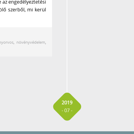
le az engedélyeztetési
lő szerből, mi kerül
nyorvos
,
növényvédelem
,
2019
- 07 -