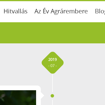
Hitvallás
Az Év Agrárembere
Blo
2019
- 07 -