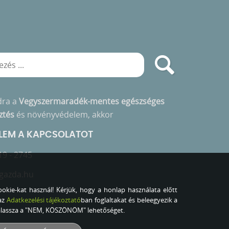
dra a
Vegyszermaradék-mentes egészséges
ztés
és növényvédelem, akkor
ELEM A KAPCSOLATOT
19 - 2745
gazda.hu
okie-kat használ! Kérjük, hogy a honlap használata előtt
az
Adatkezelési tájékoztató
ban foglaltakat és beleegyezik a
válassza a "NEM, KÖSZÖNÖM" lehetőséget.