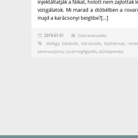
injektáltatják a fáikat, holott nem zajlottak 
vizsgálatok. Mi marad a dióbélben a rovarö
majd a karácsonyi beiglibe?[…]
2019-07-31
Szaktanácsadás
diólégy
,
kártevők
,
kórokozók
,
lisztharmat
,
növé
peronoszpóra
,
rovarmegfigyelés
,
szürkepenész