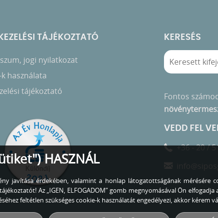
EZELÉSI TÁJÉKOZTATÓ
KERESÉS
zum, jogi nyilatkozat
-k használata
elési tájékoztató
Fontos számo
növénytermes
VEDD FEL V
+36 - 20 / 5
ütiket") HASZNÁL
info@sipos
lmény javítása érdekében, valamint a honlap látogatottságának mérésére co
zó tájékoztatót! Az „IGEN, ELFOGADOM” gomb megnyomásával Ön elfogadja 
éhez feltétlen szükséges cookie-k használatát engedélyezi, akkor kérem 