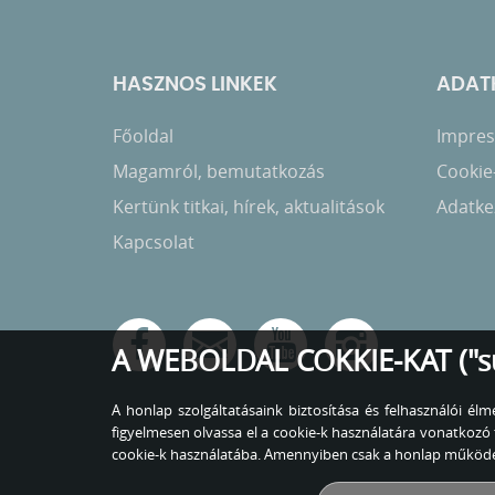
HASZNOS LINKEK
ADATK
Főoldal
Impress
Magamról, bemutatkozás
Cookie
Kertünk titkai, hírek, aktualitások
Adatkez
Kapcsolat
A WEBOLDAL COKKIE-KAT ("s
A honlap szolgáltatásaink biztosítása és felhasználói é
figyelmesen olvassa el a cookie-k használatára vonatko
cookie-k használatába. Amennyiben csak a honlap működés