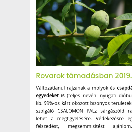
Rovarok támadásban 2019. 
Változatlanul rajzanak a molyok és
csapdá
egyedeket is
(teljes nevén: nyugati dióbur
kb. 99%-os kárt okozott bizonyos területek
szolgáló CSALOMON PALz sárgászöld r
lehet a megfigyelésére. Védekezésre eg
felszedést, megsemmisítést ajánl