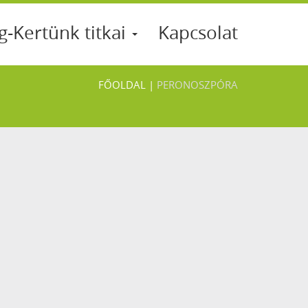
g-Kertünk titkai
Kapcsolat
FŐOLDAL
|
PERONOSZPÓRA