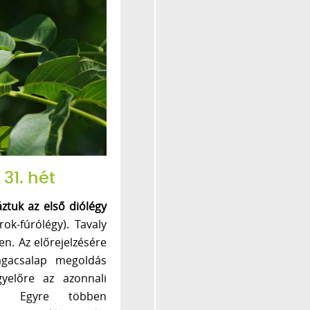
31. hét
ztuk az első diólégy
ok-fúrólégy). Tavaly
en. Az előrejelzésére
agacsalap megoldás
yelőre az azonnali
om. Egyre többen