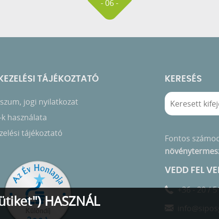
- 06 -
EZELÉSI TÁJÉKOZTATÓ
KERESÉS
zum, jogi nyilatkozat
-k használata
elési tájékoztató
Fontos számo
növénytermes
VEDD FEL V
+36 - 20 / 5
ütiket") HASZNÁL
info@sipos