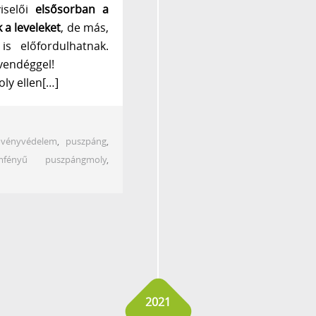
iselői
elsősorban a
 a leveleket
, de más,
s előfordulhatnak.
vendéggel!
ly ellen[…]
övényvédelem
,
puszpáng
,
emfényű puszpángmoly
,
2021