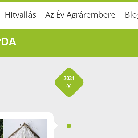
Hitvallás
Az Év Agrárembere
Blo
PDA
2021
- 06 -