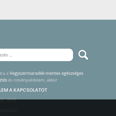
dra a
Vegyszermaradék-mentes egészséges
ztés
és növényvédelem, akkor
ELEM A KAPCSOLATOT
19 - 2745
gazda.hu