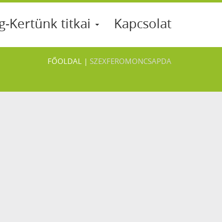
g-Kertünk titkai
Kapcsolat
FŐOLDAL
|
SZEXFEROMONCSAPDA