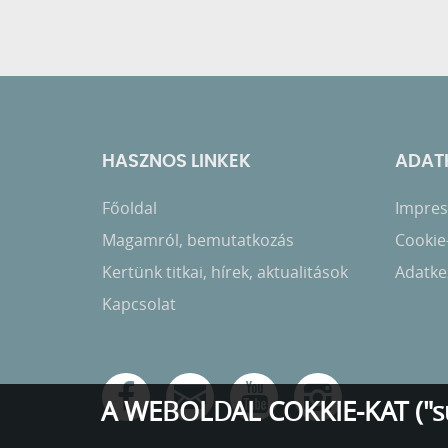
HASZNOS LINKEK
ADATK
Főoldal
Impress
Magamról, bemutatkozás
Cookie
Kertünk titkai, hírek, aktualitások
Adatkez
Kapcsolat
A WEBOLDAL COKKIE-KAT ("s