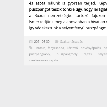
és azóta nálunk is gyorsan terjed. Képv
puszpángot teszik tönkre úgy, hogy lerágják
a Buxus nemzetségbe tartozó fajokon i
Ismerkedjünk meg alaposabban a hívatlan 
Így védekezzünk a selyemfényű puszpángmo
2021-06-30
Szaktanácsadás
buxus
,
fénycsapda
,
kártevő
,
növényápolás
,
n
puszpángmoly
,
puszpángmoly rajzás
,
sely
szexferomoncsapda