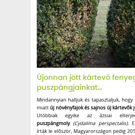
Újonnan jött kártevő fenye
puszpángjainkat…
Mindannyian halljuk és tapasztaljuk, hog
miatt
új növényfajok és sajnos új kártevők
Utóbbiak egyike az ázsiai elter
puszpángmoly
(Cydalima perspectalis)
. 
írták le először, Magyarországon pedig 201