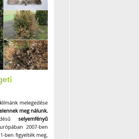
geti
y klímánk melegedése
 jelennek meg nálunk.
jedésű
selyemfényű
Európában 2007-ben
1-ben figyelték meg,