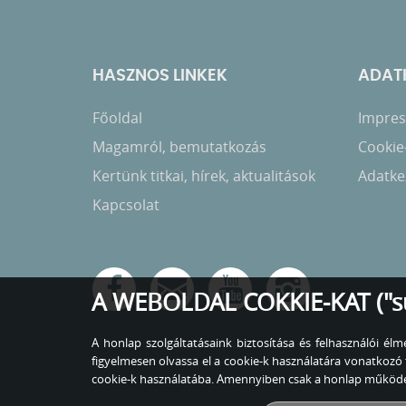
HASZNOS LINKEK
ADATK
Főoldal
Impress
Magamról, bemutatkozás
Cookie
Kertünk titkai, hírek, aktualitások
Adatkez
Kapcsolat
A WEBOLDAL COKKIE-KAT ("s
A honlap szolgáltatásaink biztosítása és felhasználói é
figyelmesen olvassa el a cookie-k használatára vonatko
cookie-k használatába. Amennyiben csak a honlap működés