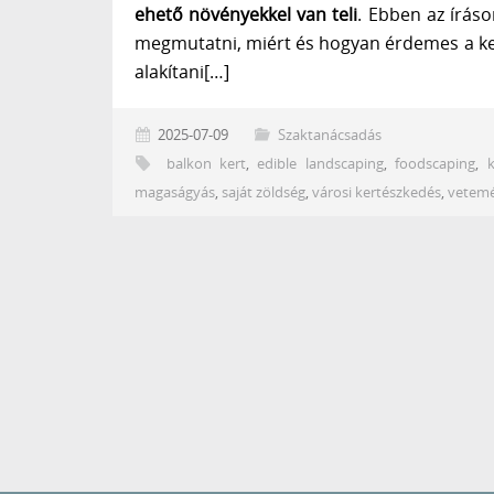
ehető növényekkel van teli
. Ebben az írás
megmutatni, miért és hogyan érdemes a ke
alakítani[…]
2025-07-09
Szaktanácsadás
balkon kert
,
edible landscaping
,
foodscaping
,
magaságyás
,
saját zöldség
,
városi kertészkedés
,
vetemé