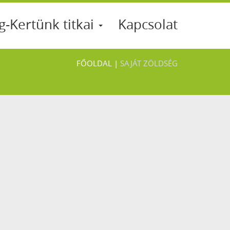
g-Kertünk titkai
Kapcsolat
FŐOLDAL
|
SAJÁT ZÖLDSÉG