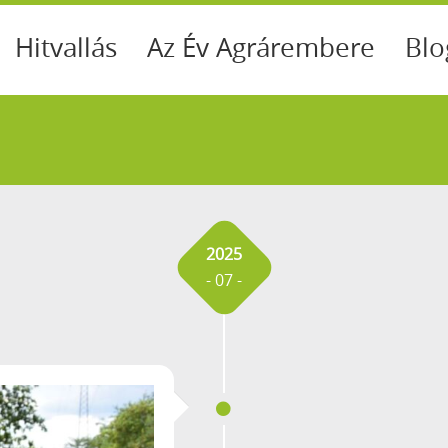
Hitvallás
Az Év Agrárembere
Blo
2025
- 07 -