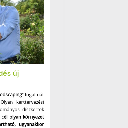
dés új
oodscaping
” fogalmát
lyan kerttervezési
yományos díszkertek
A
cél olyan környezet
artható, ugyanakkor