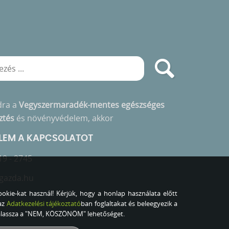
dra a
Vegyszermaradék-mentes egészséges
ztés
és növényvédelem, akkor
ELEM A KAPCSOLATOT
19 - 2745
gazda.hu
okie-kat használ! Kérjük, hogy a honlap használata előtt
az
Adatkezelési tájékoztató
ban foglaltakat és beleegyezik a
válassza a "NEM, KÖSZÖNÖM" lehetőséget.