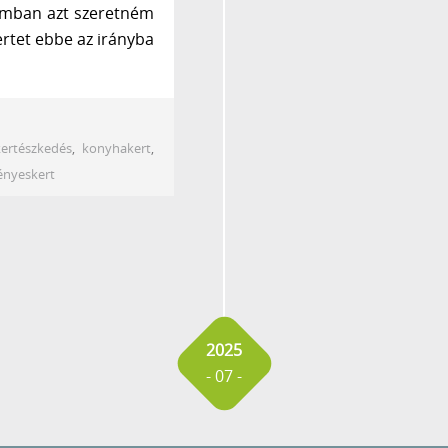
omban azt szeretném
rtet ebbe az irányba
kertészkedés
,
konyhakert
,
nyeskert
2025
- 07 -