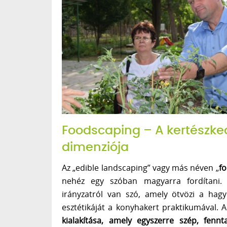
Foodscaping – A kertészke
dimenziója
Az „edible landscaping” vagy más néven „
f
nehéz egy szóban magyarra fordítani. O
irányzatról van szó, amely ötvözi a hag
esztétikáját a konyhakert praktikumával. 
kialakítása, amely egyszerre szép, fennt