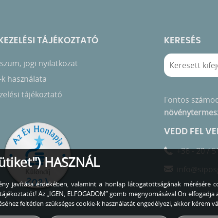
EZELÉSI TÁJÉKOZTATÓ
KERESÉS
zum, jogi nyilatkozat
-k használata
elési tájékoztató
Fontos számo
növénytermes
VEDD FEL V
+36 - 20 / 5
ütiket") HASZNÁL
info@sipos
lmény javítása érdekében, valamint a honlap látogatottságának mérésére co
zó tájékoztatót! Az „IGEN, ELFOGADOM” gomb megnyomásával Ön elfogadja 
éhez feltétlen szükséges cookie-k használatát engedélyezi, akkor kérem 