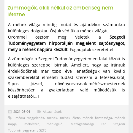
Zümmögők, akik nélkül az emberiség nem
létezne
A méhek világa mindig mutat és ajándékoz számunkra
különleges dolgokat. Óvjuk védjük a méhek világát.
Örömmel osztom meg Veletek, a
Szegedi
Tudományegyetem hírportálján megjelent sajtóanyagot,
mely a méhek napjára készült
! Fogadjátok szeretettel…
A zümmögők a Szegedi Tudományegyetemen falai között is
különleges szereppel bírnak. Amellett, hogy az irántuk
érdeklődőknek már több éve lehetőségük van kiváló
szakemberektől elméleti tudást szerezni a létezésükről,
Sipos József, növényorvosnak-méhészmesternek
köszönhetően a gyakorlatban való működésük is
elsajátítható[…]
2021-05-04
Aktualitások
média megjelenés
,
méhek
,
méhek élete
,
méhek fontossága
,
méhek
napja
,
méhészet
,
méhlegelő
,
Mezőgazdasági Kar
,
Szegedi
Tudományegyetem
,
SZTE