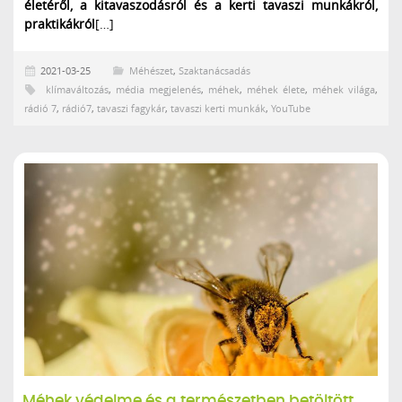
életéről, a kitavaszodásról és a kerti tavaszi munkákról,
praktikákról
[…]
2021-03-25
Méhészet
,
Szaktanácsadás
klímaváltozás
,
média megjelenés
,
méhek
,
méhek élete
,
méhek világa
,
rádió 7
,
rádió7
,
tavaszi fagykár
,
tavaszi kerti munkák
,
YouTube
Méhek védelme és a természetben betöltött