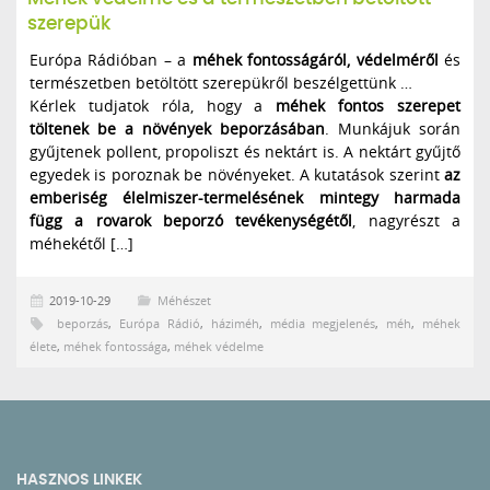
szerepük
Európa Rádióban – a
méhek fontosságáról, védelméről
és
természetben betöltött szerepükről beszélgettünk …
Kérlek tudjatok róla, hogy a
méhek fontos szerepet
töltenek be a növények beporzásában
. Munkájuk során
gyűjtenek pollent, propoliszt és nektárt is. A nektárt gyűjtő
egyedek is poroznak be növényeket. A kutatások szerint
az
emberiség élelmiszer-termelésének mintegy harmada
függ a rovarok beporzó tevékenységétől
, nagyrészt a
méhekétől […]
2019-10-29
Méhészet
beporzás
,
Európa Rádió
,
háziméh
,
média megjelenés
,
méh
,
méhek
élete
,
méhek fontossága
,
méhek védelme
HASZNOS LINKEK