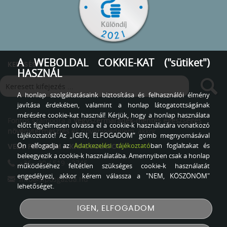
A WEBOLDAL COKKIE-KAT ("sütiket")
KERESÉS
HASZNÁL
A honlap szolgáltatásaink biztosítása és felhasználói élmény
javítása érdekében, valamint a honlap látogatottságának
mérésére cookie-kat használ! Kérjük, hogy a honlap használata
Fontos számodra a
Vegyszermaradék-mentes egészséges
előtt figyelmesen olvassa el a cookie-k használatára vonatkozó
növénytermesztés
és növényvédelem, akkor
tájékoztatót! Az „IGEN, ELFOGADOM” gomb megnyomásával
Ön elfogadja az
Adatkezelési tájékoztató
ban foglaltakat és
VEDD FEL VELEM A KAPCSOLATOT
beleegyezik a cookie-k használatába. Amennyiben csak a honlap
+36 - 20 / 519 - 2745
működéséhez feltétlen szükséges cookie-k használatát
engedélyezi, akkor kérem válassza a "NEM, KÖSZÖNÖM"
info@siposgazda.hu
lehetőséget.
IGEN, ELFOGADOM