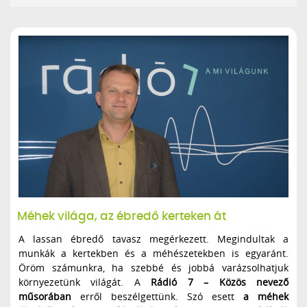
Méhek világa, az ébredő kerteken át
A lassan ébredő tavasz megérkezett. Megindultak a
munkák a kertekben és a méhészetekben is egyaránt.
Öröm számunkra, ha szebbé és jobbá varázsolhatjuk
környezetünk világát. A
Rádió 7 – Közös nevező
műsorában
erről beszélgettünk. Szó esett
a méhek