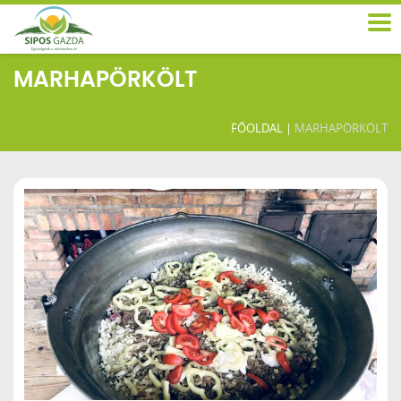
MARHAPÖRKÖLT
FŐOLDAL
|
MARHAPÖRKÖLT