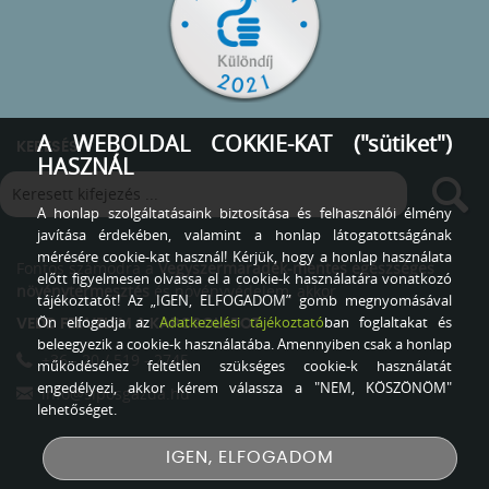
A WEBOLDAL COKKIE-KAT ("sütiket")
KERESÉS
HASZNÁL
A honlap szolgáltatásaink biztosítása és felhasználói élmény
javítása érdekében, valamint a honlap látogatottságának
mérésére cookie-kat használ! Kérjük, hogy a honlap használata
Fontos számodra a
Vegyszermaradék-mentes egészséges
előtt figyelmesen olvassa el a cookie-k használatára vonatkozó
növénytermesztés
és növényvédelem, akkor
tájékoztatót! Az „IGEN, ELFOGADOM” gomb megnyomásával
Ön elfogadja az
Adatkezelési tájékoztató
ban foglaltakat és
VEDD FEL VELEM A KAPCSOLATOT
beleegyezik a cookie-k használatába. Amennyiben csak a honlap
+36 - 20 / 519 - 2745
működéséhez feltétlen szükséges cookie-k használatát
engedélyezi, akkor kérem válassza a "NEM, KÖSZÖNÖM"
info@siposgazda.hu
lehetőséget.
IGEN, ELFOGADOM