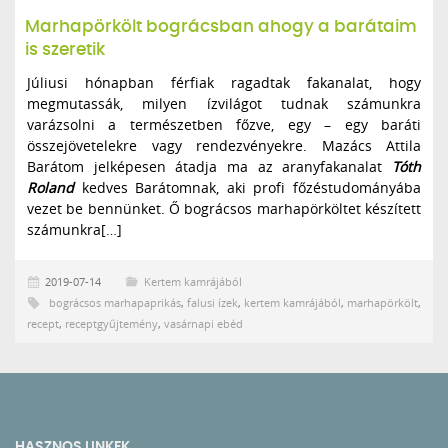
Marhapörkölt bográcsban ahogy a barátaim
is szeretik
Júliusi hónapban férfiak ragadtak fakanalat, hogy
megmutassák, milyen ízvilágot tudnak számunkra
varázsolni a természetben főzve, egy – egy baráti
összejövetelekre vagy rendezvényekre. Mazács Attila
Barátom jelképesen átadja ma az aranyfakanalat
Tóth
Roland
kedves Barátomnak, aki profi főzéstudományába
vezet be bennünket. Ő bográcsos marhapörköltet készített
számunkra[…]
2019-07-14
Kertem kamrájából
bográcsos marhapaprikás
,
falusi ízek
,
kertem kamrájából
,
marhapörkölt
,
recept
,
receptgyűjtemény
,
vasárnapi ebéd
HASZNOS LINKEK