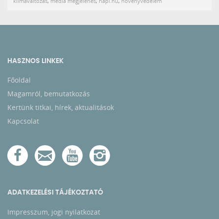
klímaváltozás
,
média megjelenés
,
napi.hu
,
növényvédelem
HASZNOS LINKEK
Főoldal
Magamról, bemutatkozás
Kertünk titkai, hírek, aktualitások
Kapcsolat
ADATKEZELÉSI TÁJÉKOZTATÓ
Impresszum, jogi nyilatkozat