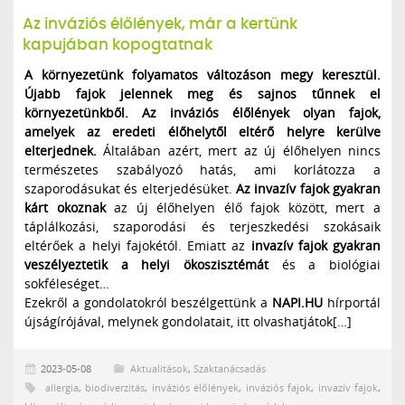
Az inváziós élőlények, már a kertünk
kapujában kopogtatnak
A környezetünk folyamatos változáson megy keresztül.
Újabb fajok jelennek meg és sajnos tűnnek el
környezetünkből. Az inváziós élőlények olyan fajok,
amelyek az eredeti élőhelytől eltérő helyre kerülve
elterjednek.
Általában azért, mert az új élőhelyen nincs
természetes szabályozó hatás, ami korlátozza a
szaporodásukat és elterjedésüket.
Az invazív fajok gyakran
kárt okoznak
az új élőhelyen élő fajok között, mert a
táplálkozási, szaporodási és terjeszkedési szokásaik
eltérőek a helyi fajokétól. Emiatt az
invazív fajok gyakran
veszélyeztetik a helyi ökoszisztémát
és a biológiai
sokféleséget…
Ezekről a gondolatokról beszélgettünk a
NAPI.HU
hírportál
újságírójával, melynek gondolatait, itt olvashatjátok[…]
2023-05-08
Aktualitások
,
Szaktanácsadás
allergia
,
biodiverzitás
,
inváziós élőlények
,
inváziós fajok
,
invazív fajok
,