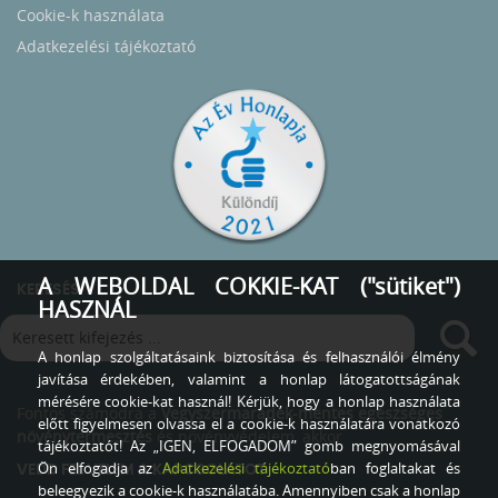
Cookie-k használata
Adatkezelési tájékoztató
A WEBOLDAL COKKIE-KAT ("sütiket")
KERESÉS
HASZNÁL
A honlap szolgáltatásaink biztosítása és felhasználói élmény
javítása érdekében, valamint a honlap látogatottságának
mérésére cookie-kat használ! Kérjük, hogy a honlap használata
Fontos számodra a
Vegyszermaradék-mentes egészséges
előtt figyelmesen olvassa el a cookie-k használatára vonatkozó
növénytermesztés
és növényvédelem, akkor
tájékoztatót! Az „IGEN, ELFOGADOM” gomb megnyomásával
Ön elfogadja az
Adatkezelési tájékoztató
ban foglaltakat és
VEDD FEL VELEM A KAPCSOLATOT
beleegyezik a cookie-k használatába. Amennyiben csak a honlap