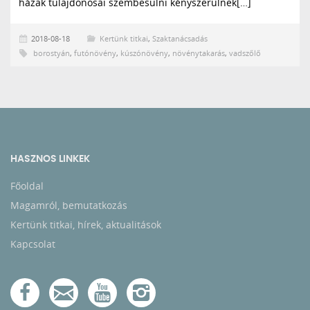
házak tulajdonosai szembesülni kényszerülnek[…]
2018-08-18
Kertünk titkai
,
Szaktanácsadás
borostyán
,
futónövény
,
kúszónövény
,
növénytakarás
,
vadszőlő
HASZNOS LINKEK
Főoldal
Magamról, bemutatkozás
Kertünk titkai, hírek, aktualitások
Kapcsolat