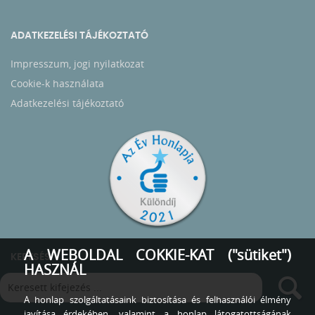
ADATKEZELÉSI TÁJÉKOZTATÓ
Impresszum, jogi nyilatkozat
Cookie-k használata
Adatkezelési tájékoztató
A WEBOLDAL COKKIE-KAT ("sütiket")
KERESÉS
HASZNÁL
A honlap szolgáltatásaink biztosítása és felhasználói élmény
javítása érdekében, valamint a honlap látogatottságának