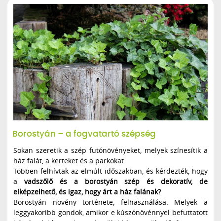
Borostyán – a fogvatartó szépség
Sokan szeretik a szép futónövényeket, melyek színesítik a
ház falát, a kerteket és a parkokat.
Többen felhívtak az elmúlt időszakban, és kérdezték, hogy
a
vadszőlő és a borostyán szép és dekoratív, de
elképzelhető, és igaz, hogy árt a ház falának?
Borostyán növény története, felhasználása. Melyek a
leggyakoribb gondok, amikor e kúszónövénnyel befuttatott