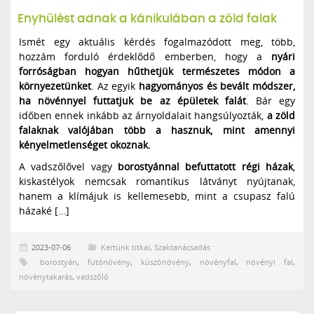
Enyhülést adnak a kánikulában a zöld falak
Ismét egy aktuális kérdés fogalmazódott meg, több,
hozzám forduló érdeklődő emberben, hogy a
nyári
forróságban hogyan hűthetjük természetes módon a
környezetünket
. Az egyik
hagyományos és bevált módszer,
ha növénnyel futtatjuk be az épületek falát
. Bár egy
időben ennek inkább az árnyoldalait hangsúlyozták,
a zöld
falaknak valójában több a hasznuk, mint amennyi
kényelmetlenséget okoznak.
A vadszőlővel vagy
borostyánnal befuttatott régi házak
,
kiskastélyok nemcsak romantikus látványt nyújtanak,
hanem a klímájuk is kellemesebb, mint a csupasz falú
házaké […]
2023-07-06
Kertünk titkai
,
Szaktanácsadás
borostyán
,
futónövény
,
kúszónövény
,
növényfal
,
növényi fal
,
növénytakarás
,
vadszőlő