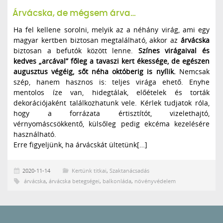
Árvácska, de mégsem árva…
Ha fel kellene sorolni, melyik az a néhány virág, ami egy
magyar kertben biztosan megtalálható, akkor az
árvácska
biztosan a befutók között lenne.
Színes virágaival és
kedves „arcával” főleg a tavaszi kert ékessége, de egészen
augusztus végéig, sőt néha októberig is nyílik.
Nemcsak
szép, hanem hasznos is: teljes virága ehető. Enyhe
mentolos íze van, hidegtálak, előételek és torták
dekorációjaként találkozhatunk vele. Kérlek tudjatok róla,
hogy a forrázata értisztítót, vizelethajtó,
vérnyomáscsökkentő, külsőleg pedig ekcéma kezelésére
használható.
Erre figyeljünk, ha árvácskát ültetünk[…]
2020-11-14
Kertünk titkai
,
Szaktanácsadás
árvácska
,
árvácska betegségei
,
balkonláda
,
növényvédelem