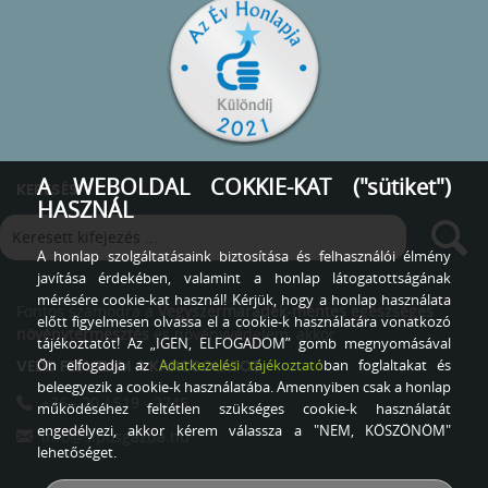
A WEBOLDAL COKKIE-KAT ("sütiket")
KERESÉS
HASZNÁL
A honlap szolgáltatásaink biztosítása és felhasználói élmény
javítása érdekében, valamint a honlap látogatottságának
mérésére cookie-kat használ! Kérjük, hogy a honlap használata
Fontos számodra a
Vegyszermaradék-mentes egészséges
előtt figyelmesen olvassa el a cookie-k használatára vonatkozó
növénytermesztés
és növényvédelem, akkor
tájékoztatót! Az „IGEN, ELFOGADOM” gomb megnyomásával
Ön elfogadja az
Adatkezelési tájékoztató
ban foglaltakat és
VEDD FEL VELEM A KAPCSOLATOT
beleegyezik a cookie-k használatába. Amennyiben csak a honlap
+36 - 20 / 519 - 2745
működéséhez feltétlen szükséges cookie-k használatát
engedélyezi, akkor kérem válassza a "NEM, KÖSZÖNÖM"
info@siposgazda.hu
lehetőséget.