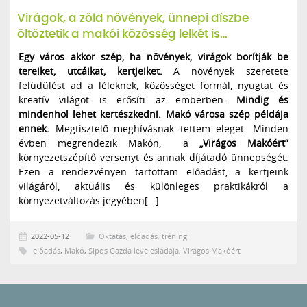
Virágok, a zöld növények, ünnepi díszbe
öltöztetik a makói közösség lelkét is…
Egy város akkor szép, ha növények, virágok borítják be
tereiket, utcáikat, kertjeiket.
A növények szeretete
felüdülést ad a léleknek, közösséget formál, nyugtat és
kreatív világot is erősíti az emberben.
Mindig és
mindenhol lehet kertészkedni. Makó városa szép példája
ennek.
Megtisztelő meghívásnak tettem eleget. Minden
évben megrendezik Makón, a
„Virágos Makóért”
környezetszépítő versenyt és annak díjátadó ünnepségét.
Ezen a rendezvényen tartottam előadást, a kertjeink
világáról, aktuális és különleges praktikákról a
környezetváltozás jegyében[…]
2022-05-12
Oktatás, előadás, tréning
előadás
,
Makó
,
Sipos Gazda levelesládája
,
Virágos Makóért