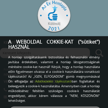
A WEBOLDAL COKKIE-KAT ("sütiket")
KERESÉS
HASZNÁL
A honlap szolgáltatásaink biztosítása és felhasználói élmény
javítása érdekében, valamint a honlap látogatottságának
mérésére cookie-kat használ! Kérjük, hogy a honlap használata
Fontos számodra a
Vegyszermaradék-mentes egészséges
előtt figyelmesen olvassa el a cookie-k használatára vonatkozó
növénytermesztés
és növényvédelem, akkor
tájékoztatót! Az „IGEN, ELFOGADOM” gomb megnyomásával
Ön elfogadja az
Adatkezelési tájékoztató
ban foglaltakat és
VEDD FEL VELEM A KAPCSOLATOT
beleegyezik a cookie-k használatába. Amennyiben csak a honlap
+36 - 20 / 519 - 2745
működéséhez feltétlen szükséges cookie-k használatát
engedélyezi, akkor kérem válassza a "NEM, KÖSZÖNÖM"
info@siposgazda.hu
lehetőséget.