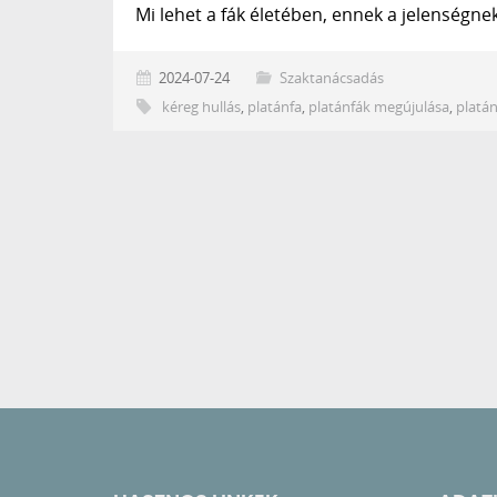
Mi lehet a fák életében, ennek a jelenségne
2024-07-24
Szaktanácsadás
kéreg hullás
,
platánfa
,
platánfák megújulása
,
platán