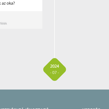
k az oka?
félék
2024
- 07 -