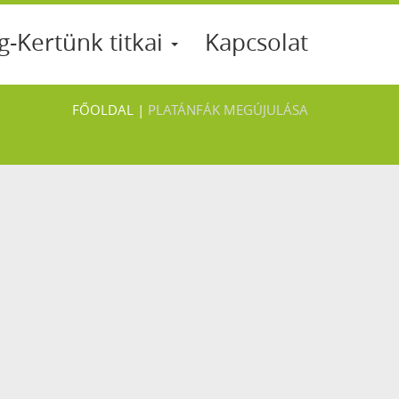
g-Kertünk titkai
Kapcsolat
FŐOLDAL
|
PLATÁNFÁK MEGÚJULÁSA