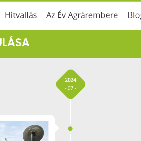
Hitvallás
Az Év Agrárembere
Blo
ULÁSA
2024
- 07 -