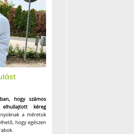
ulást
akban, hogy számos
elhullajtott kéreg
nyoknak a méretük
elhető, hogy egészen
rabok.