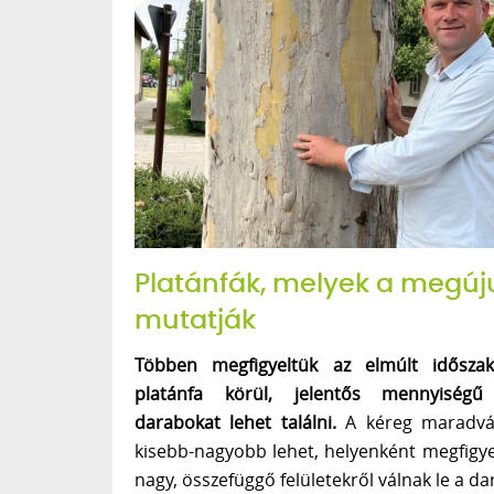
Platánfák, melyek a megúj
mutatják
Többen megfigyeltük az elmúlt idősz
platánfa körül, jelentős mennyiségű 
darabokat lehet találni.
A kéreg maradvá
kisebb-nagyobb lehet, helyenként megfigy
nagy, összefüggő felületekről válnak le a da