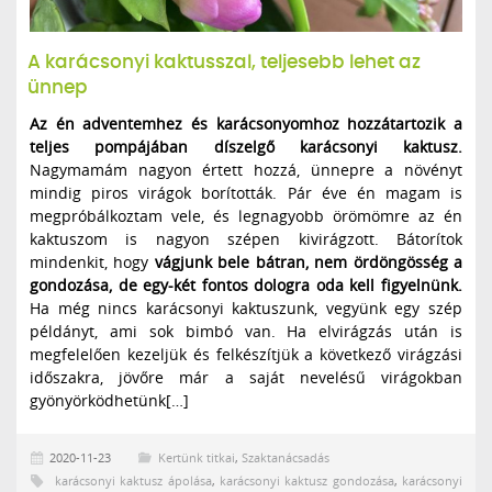
A karácsonyi kaktusszal, teljesebb lehet az
ünnep
Az én adventemhez és karácsonyomhoz hozzátartozik a
teljes pompájában díszelgő karácsonyi kaktusz.
Nagymamám nagyon értett hozzá, ünnepre a növényt
mindig piros virágok borították. Pár éve én magam is
megpróbálkoztam vele, és legnagyobb örömömre az én
kaktuszom is nagyon szépen kivirágzott. Bátorítok
mindenkit, hogy
vágjunk bele bátran, nem ördöngösség a
gondozása, de egy-két fontos dologra oda kell figyelnünk.
Ha még nincs karácsonyi kaktuszunk, vegyünk egy szép
példányt, ami sok bimbó van. Ha elvirágzás után is
megfelelően kezeljük és felkészítjük a következő virágzási
időszakra, jövőre már a saját nevelésű virágokban
gyönyörködhetünk[…]
2020-11-23
Kertünk titkai
,
Szaktanácsadás
karácsonyi kaktusz ápolása
,
karácsonyi kaktusz gondozása
,
karácsonyi