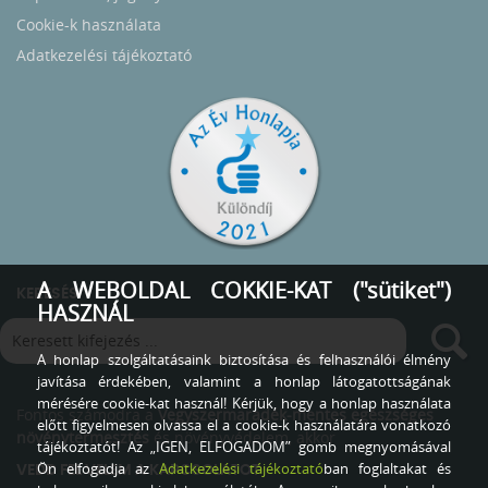
Cookie-k használata
Adatkezelési tájékoztató
A WEBOLDAL COKKIE-KAT ("sütiket")
KERESÉS
HASZNÁL
A honlap szolgáltatásaink biztosítása és felhasználói élmény
javítása érdekében, valamint a honlap látogatottságának
mérésére cookie-kat használ! Kérjük, hogy a honlap használata
Fontos számodra a
Vegyszermaradék-mentes egészséges
előtt figyelmesen olvassa el a cookie-k használatára vonatkozó
növénytermesztés
és növényvédelem, akkor
tájékoztatót! Az „IGEN, ELFOGADOM” gomb megnyomásával
Ön elfogadja az
Adatkezelési tájékoztató
ban foglaltakat és
VEDD FEL VELEM A KAPCSOLATOT