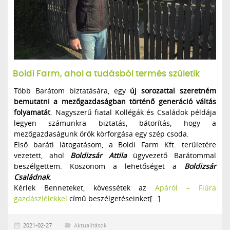
Boldi Farm, ahol a tudásból termés születik
Több Barátom biztatására, egy
új sorozattal szeretném
bemutatni a mezőgazdaságban történő generáció váltás
folyamatát
. Nagyszerű fiatal Kollégák és Családok példája
legyen számunkra biztatás, bátorítás, hogy a
mezőgazdaságunk örök körforgása egy szép csoda.
Első baráti látogatásom, a Boldi Farm Kft. területére
vezetett, ahol
Boldizsár Attila
ügyvezető Barátommal
beszélgettem. Köszönöm a lehetőséget a
Boldizsár
Családnak
.
Kérlek Benneteket, kövessétek az
Apáról – Fiúra
gazdászlélekkel
című beszélgetéseinket[…]
2021-02-27
Aktualitások