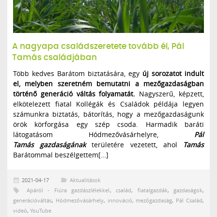
A nagyapa családszeretete tovább él, Pál
Tamás családjában
Több kedves Barátom biztatására, egy
új sorozatot indult
el, melyben szeretném bemutatni a mezőgazdaságban
történő generáció váltás folyamatát.
Nagyszerű, képzett,
elkötelezett fiatal Kollégák és Családok példája legyen
számunkra biztatás, bátorítás, hogy a mezőgazdaságunk
örök körforgása egy szép csoda. Harmadik baráti
látogatásom Hódmezővásárhelyre,
Pál
Tamás gazdaságának
területére vezetett, ahol
Tamás
Barátommal beszélgettem[…]
2021-04-17
Aktualitások
Apáról - Fiúra gazdászlélekkel
,
család
,
fiatalgazdák
,
gazdaságok
,
generációváltás
,
Hódmezővásárhely
,
innováció
,
mezőgazdaság
,
Pál Család
,
videó
,
YouTube