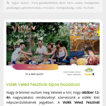
Algyő
,
Apáról - Fiúra gazdászlélekkel
,
Boldi Farm
,
család
,
fiatalgazdák
,
gazdaságok
,
generációváltás
,
innováció
,
mezőgazdaság
,
videó
,
YouTube
Vidék Veled Fesztivál Sipos Gazdával
Nagy örömmel osztom meg Veletek a hírt, hogy
október 12-
én
nagyszabású rendezvényt szervezünk a vidéki élet
népszerűsítésének jegyében. A
Vidék Veled Fesztivál