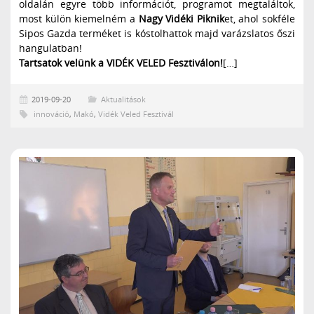
oldalán egyre több információt, programot megtaláltok,
most külön kiemelném a
Nagy Vidéki Piknik
et, ahol sokféle
Sipos Gazda terméket is kóstolhattok majd varázslatos őszi
hangulatban!
Tartsatok velünk a VIDÉK VELED Fesztiválon!
[…]
2019-09-20
Aktualitások
innováció
,
Makó
,
Vidék Veled Fesztivál