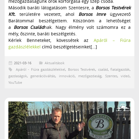
mezőgazdaságunk örök körforgása egy szép csoda.
Második baráti látogatásom Szentesre, a
Borsos Testvérek
Kft.
területére vezetett, ahol
Borsos Imre
ügyvezető
Barátommal beszélgettem. Köszönöm a lehetőséget
a
Borsos Család
nak. Nagy élmény volt számomra ez a
mély, őszinte, baráti beszélgetés.
Kérlek Benneteket, kövessétek az
Apáról – Fiúra
gazdászlélekkel
című beszélgetéseinket[…]
2021-03-16
Aktualitások
Apáról - Fiúra gazdászlélekkel
,
Borsos Testvérek
,
család
,
fiatalgazdák
,
gazdaságok
,
generációváltás
,
innováció
,
mezőgazdaság
,
Szentes
,
videó
,
YouTube