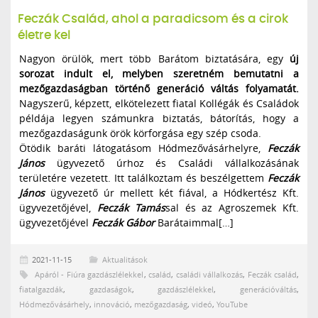
Feczák Család, ahol a paradicsom és a cirok
életre kel
Nagyon örülök, mert több Barátom biztatására, egy
új
sorozat indult el, melyben szeretném bemutatni a
mezőgazdaságban történő generáció váltás folyamatát.
Nagyszerű, képzett, elkötelezett fiatal Kollégák és Családok
példája legyen számunkra biztatás, bátorítás, hogy a
mezőgazdaságunk örök körforgása egy szép csoda.
Ötödik baráti látogatásom Hódmezővásárhelyre,
Feczák
János
ügyvezető úrhoz és Családi vállalkozásának
területére vezetett. Itt találkoztam és beszélgettem
Feczák
János
ügyvezető úr mellett két fiával, a Hódkertész Kft.
ügyvezetőjével,
Feczák Tamás
sal és az Agroszemek Kft.
ügyvezetőjével
Feczák Gábor
Barátaimmal[…]
2021-11-15
Aktualitások
Apáról - Fiúra gazdászlélekkel
,
család
,
családi vállalkozás
,
Feczák család
,
fiatalgazdák
,
gazdaságok
,
gazdászlélekkel
,
generációváltás
,
Hódmezővásárhely
,
innováció
,
mezőgazdaság
,
videó
,
YouTube