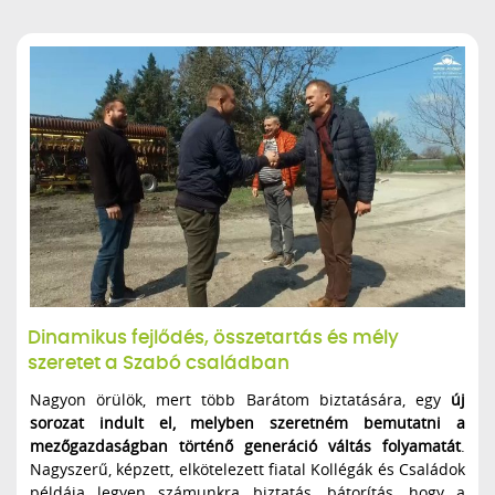
Dinamikus fejlődés, összetartás és mély
szeretet a Szabó családban
Nagyon örülök, mert több Barátom biztatására, egy
új
sorozat indult el, melyben szeretném bemutatni a
mezőgazdaságban történő generáció váltás folyamatát
.
Nagyszerű, képzett, elkötelezett fiatal Kollégák és Családok
példája legyen számunkra biztatás, bátorítás, hogy a