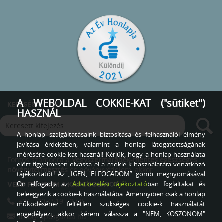
A WEBOLDAL COKKIE-KAT ("sütiket")
KERESÉS
HASZNÁL
A honlap szolgáltatásaink biztosítása és felhasználói élmény
javítása érdekében, valamint a honlap látogatottságának
mérésére cookie-kat használ! Kérjük, hogy a honlap használata
Fontos számodra a
Vegyszermaradék-mentes egészséges
előtt figyelmesen olvassa el a cookie-k használatára vonatkozó
növénytermesztés
és növényvédelem, akkor
tájékoztatót! Az „IGEN, ELFOGADOM” gomb megnyomásával
Ön elfogadja az
Adatkezelési tájékoztató
ban foglaltakat és
VEDD FEL VELEM A KAPCSOLATOT
beleegyezik a cookie-k használatába. Amennyiben csak a honlap
+36 - 20 / 519 - 2745
működéséhez feltétlen szükséges cookie-k használatát
engedélyezi, akkor kérem válassza a "NEM, KÖSZÖNÖM"
info@siposgazda.hu