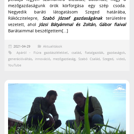
mezőgazdaságunk örök körforgása egy szép csoda.
Negyedik baráti látogatásom Szeged határába,
Rákóczitelepre,
Szabó József gazdaságának
területére
vezetett, ahol
Józsi Bátyámmal és Zoltán, Gábor fiaival
Barátaimmal beszélgettem[…]
2021-04-29
Aktualitások
Apáról - Fiúra gazdászlélekkel
,
család
,
fiatalgazdák
,
gazdaságok
,
generációváltás
,
innováció
,
mezőgazdaság
,
Szabó Család
,
Szeged
,
videó
,
YouTube