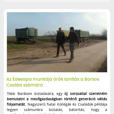
Az Édesapa munkája örök tanítás a Borsos
Család számára
Több Barátom biztatására, egy
új sorozattal szeretném
bemutatni a mezőgazdaságban történő generáció váltás
folyamatát
. Nagyszerű fiatal Kollégák és Családok példája
legyen számunkra biztatás, bátorítás, hogy a