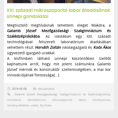
XXI. századi mikroszaporító labor átadásának
ünnepi gondolatai
Megtisztelő meghívásnak tehettem eleget Makóra, a
Galamb József Mezőgazdasági Szakgimnázium és
Szakközépiskolába
. Az iskolában egy XXI. századi
technológiával felszerelt laboratórium átadásában
vehettem részt
Horváth Zoltán
iskolaigazgató és
Koós Ákos
ügyvezető igazgató urakkal.
A kisfilmben látható ünnepi köszöntőben ízelítőt
kaphattunk arról, hogy mit jelent számunkra Galamb
József mérnök és konstruktőr szellemiségében, a mai kor
innovációjának fontossága[…]
2019-05-09
Aktualitások
Galamb József Mezőgazdasági Szakgimnázium és Szakközépiskola
,
innováció
,
laboratórium
,
mikroszaporító labor
,
növényorvos
,
növényvédelem
,
videó
,
YouTube