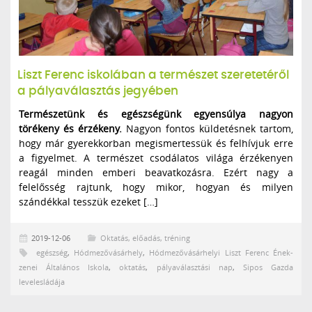
Liszt Ferenc iskolában a természet szeretetéről
a pályaválasztás jegyében
Természetünk és egészségünk egyensúlya nagyon
törékeny és érzékeny.
Nagyon fontos küldetésnek tartom,
hogy már gyerekkorban megismertessük és felhívjuk erre
a figyelmet. A természet csodálatos világa érzékenyen
reagál minden emberi beavatkozásra. Ezért nagy a
felelősség rajtunk, hogy mikor, hogyan és milyen
szándékkal tesszük ezeket […]
2019-12-06
Oktatás, előadás, tréning
egészség
,
Hódmezővásárhely
,
Hódmezővásárhelyi Liszt Ferenc Ének-
zenei Általános Iskola
,
oktatás
,
pályaválasztási nap
,
Sipos Gazda
levelesládája