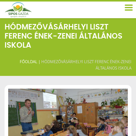
HÓDMEZŐVÁSÁRHELYI LISZT
FERENC ÉNEK-ZENEI ÁLTALÁNOS
ISKOLA
FŐOLDAL
|
HÓDMEZŐVÁSÁRHELYI LISZT FERENC ÉNEK-ZENEI
ÁLTALÁNOS ISKOLA