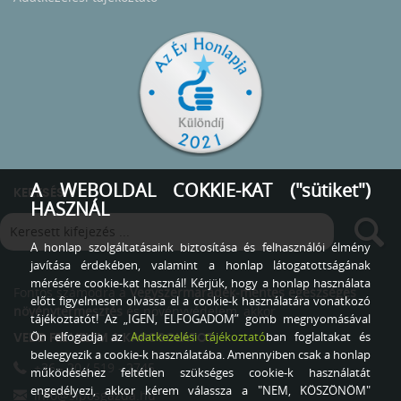
A WEBOLDAL COKKIE-KAT ("sütiket")
KERESÉS
HASZNÁL
A honlap szolgáltatásaink biztosítása és felhasználói élmény
javítása érdekében, valamint a honlap látogatottságának
mérésére cookie-kat használ! Kérjük, hogy a honlap használata
Fontos számodra a
Vegyszermaradék-mentes egészséges
előtt figyelmesen olvassa el a cookie-k használatára vonatkozó
növénytermesztés
és növényvédelem, akkor
tájékoztatót! Az „IGEN, ELFOGADOM” gomb megnyomásával
Ön elfogadja az
Adatkezelési tájékoztató
ban foglaltakat és
VEDD FEL VELEM A KAPCSOLATOT
beleegyezik a cookie-k használatába. Amennyiben csak a honlap
+36 - 20 / 519 - 2745
működéséhez feltétlen szükséges cookie-k használatát
engedélyezi, akkor kérem válassza a "NEM, KÖSZÖNÖM"
info@siposgazda.hu