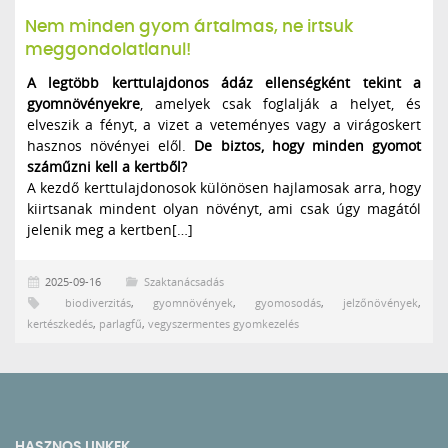
Nem minden gyom ártalmas, ne irtsuk
meggondolatlanul!
A legtöbb kerttulajdonos ádáz ellenségként tekint a
gyomnövényekre
, amelyek csak foglalják a helyet, és
elveszik a fényt, a vizet a veteményes vagy a virágoskert
hasznos növényei elől.
De biztos, hogy minden gyomot
száműzni kell a kertből?
A kezdő kerttulajdonosok különösen hajlamosak arra, hogy
kiirtsanak mindent olyan növényt, ami csak úgy magától
jelenik meg a kertben[…]
2025-09-16
Szaktanácsadás
biodiverzitás
,
gyomnövények
,
gyomosodás
,
jelzőnövények
,
kertészkedés
,
parlagfű
,
vegyszermentes gyomkezelés
HASZNOS LINKEK