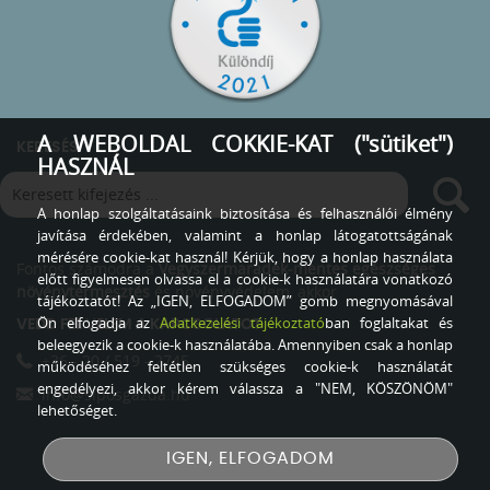
A WEBOLDAL COKKIE-KAT ("sütiket")
KERESÉS
HASZNÁL
A honlap szolgáltatásaink biztosítása és felhasználói élmény
javítása érdekében, valamint a honlap látogatottságának
mérésére cookie-kat használ! Kérjük, hogy a honlap használata
Fontos számodra a
Vegyszermaradék-mentes egészséges
előtt figyelmesen olvassa el a cookie-k használatára vonatkozó
növénytermesztés
és növényvédelem, akkor
tájékoztatót! Az „IGEN, ELFOGADOM” gomb megnyomásával
Ön elfogadja az
Adatkezelési tájékoztató
ban foglaltakat és
VEDD FEL VELEM A KAPCSOLATOT
beleegyezik a cookie-k használatába. Amennyiben csak a honlap
+36 - 20 / 519 - 2745
működéséhez feltétlen szükséges cookie-k használatát
engedélyezi, akkor kérem válassza a "NEM, KÖSZÖNÖM"
info@siposgazda.hu
lehetőséget.
IGEN, ELFOGADOM