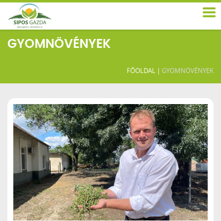
GYOMNÖVÉNYEK
FŐOLDAL
|
GYOMNÖVÉNYEK