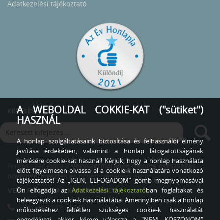
Adatkezelési tájékoztató
A WEBOLDAL COKKIE-KAT ("sütiket")
KERESÉS
HASZNÁL
A honlap szolgáltatásaink biztosítása és felhasználói élmény
javítása érdekében, valamint a honlap látogatottságának
mérésére cookie-kat használ! Kérjük, hogy a honlap használata
Fontos számodra a
Vegyszermaradék-mentes egészséges
előtt figyelmesen olvassa el a cookie-k használatára vonatkozó
növénytermesztés
és növényvédelem, akkor
tájékoztatót! Az „IGEN, ELFOGADOM” gomb megnyomásával
Ön elfogadja az
Adatkezelési tájékoztató
ban foglaltakat és
VEDD FEL VELEM A KAPCSOLATOT
beleegyezik a cookie-k használatába. Amennyiben csak a honlap
+36 - 20 / 519 - 2745
működéséhez feltétlen szükséges cookie-k használatát
engedélyezi, akkor kérem válassza a "NEM, KÖSZÖNÖM"