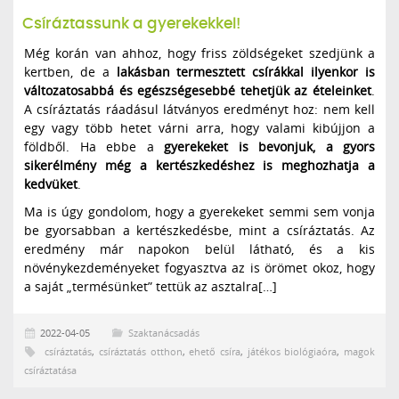
Csíráztassunk a gyerekekkel!
Még korán van ahhoz, hogy friss zöldségeket szedjünk a
kertben, de a
lakásban termesztett csírákkal ilyenkor is
változatosabbá és egészségesebbé tehetjük az ételeinket
.
A csíráztatás ráadásul látványos eredményt hoz: nem kell
egy vagy több hetet várni arra, hogy valami kibújjon a
földből. Ha ebbe a
gyerekeket is bevonjuk, a gyors
sikerélmény még a kertészkedéshez is meghozhatja a
kedvüket
.
Ma is úgy gondolom, hogy a gyerekeket semmi sem vonja
be gyorsabban a kertészkedésbe, mint a csíráztatás. Az
eredmény már napokon belül látható, és a kis
növénykezdeményeket fogyasztva az is örömet okoz, hogy
a saját „termésünket” tettük az asztalra[…]
2022-04-05
Szaktanácsadás
csíráztatás
,
csíráztatás otthon
,
ehető csíra
,
játékos biológiaóra
,
magok
csíráztatása