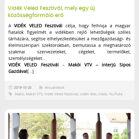
Vidék Veled Fesztivál, mely egy új
közösségformáló erő
A
VIDÉK VELED Fesztivál
célja, hogy felhívja a magyar
fiatalok figyelmét a vidékben rejlő lehetőségek széles
tárházára, segítse elhelyezkedésüket a mezőgazdasági- és
élelmiszeripari szektorokban, bemutassa a meghatározó
szakmai szervezeteket, cégeket, termelőket,
személyiségeket…
VIDÉK VELED Fesztivál
–
Makói VTV – interjú Sipos
Gazdával
[…]
2019-10-20
Aktualitások
Makó
,
Makói VTV
,
Vidék Veled Fesztivál
,
vidéki élet
,
videó
,
YouTube