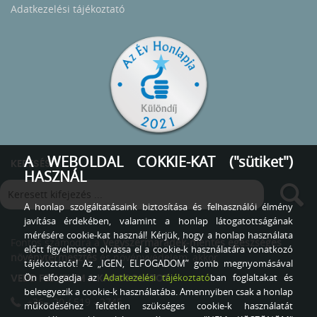
Adatkezelési tájékoztató
A WEBOLDAL COKKIE-KAT ("sütiket")
KERESÉS
HASZNÁL
A honlap szolgáltatásaink biztosítása és felhasználói élmény
javítása érdekében, valamint a honlap látogatottságának
mérésére cookie-kat használ! Kérjük, hogy a honlap használata
Fontos számodra a
Vegyszermaradék-mentes egészséges
előtt figyelmesen olvassa el a cookie-k használatára vonatkozó
növénytermesztés
és növényvédelem, akkor
tájékoztatót! Az „IGEN, ELFOGADOM” gomb megnyomásával
Ön elfogadja az
Adatkezelési tájékoztató
ban foglaltakat és
VEDD FEL VELEM A KAPCSOLATOT
beleegyezik a cookie-k használatába. Amennyiben csak a honlap
+36 - 20 / 519 - 2745
működéséhez feltétlen szükséges cookie-k használatát