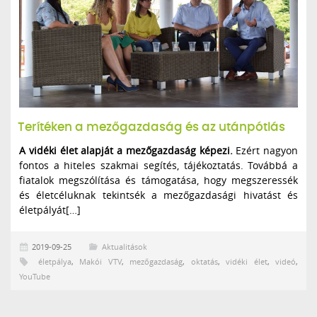
Terítéken a mezőgazdaság és az utánpótlás
A vidéki élet alapját a mezőgazdaság képezi.
Ezért nagyon
fontos a hiteles szakmai segítés, tájékoztatás. Továbbá a
fiatalok megszólítása és támogatása, hogy megszeressék
és életcéluknak tekintsék a mezőgazdasági hivatást és
életpályát[…]
2019-09-25
Aktualitások
életpálya
,
Makói VTV
,
mezőgazdaság
,
oktatás
,
vidéki élet
,
videó
,
YouTube