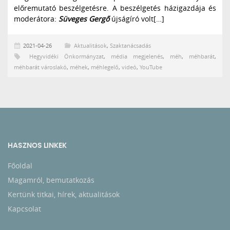
előremutató beszélgetésre. A beszélgetés házigazdája és
moderátora:
Süveges Gergő
újságíró volt[…]
2021-04-26
Aktualitások
,
Szaktanácsadás
Hegyvidéki Önkormányzat
,
média megjelenés
,
méh
,
méhbarát
,
méhbarát városlakó
,
méhek
,
méhlegelő
,
videó
,
YouTube
HASZNOS LINKEK
Főoldal
Magamról, bemutatkozás
Kertünk titkai, hírek, aktualitások
Kapcsolat