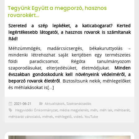
Tegyünk Együtt a megporzó, hasznos
rovarokért…
Szereted a szép lepkéket, a katicabogarat? Kerted
legértékesebb látogatói, a hasznos rovarok is számítanak
Rád!
Méhzümmögés, madárcsicsergés, békakuruttyolás –
mindenki létrehozhat saját kertjében egy természetes
földi paradicsomot. Régóta tanulmányozom
szaporodásukat, elterjedésüket, életmódjukat.
Minden
évszakban gondoskodunk kell növényeink védelméről, a
beporzó rovarok életéről
. Biztosítsunk nekik, méhlegelőket
és méhlakásokat is[…]
2021-06-21
Aktualitások
,
Szaktanácsadás
Hegyvidéki Önkormányzat
,
média megjelenés
,
méh
,
méh lak
,
méhbarát
,
méhbarát városlakó
,
méhek
,
méhlegelő
,
videó
,
YouTube