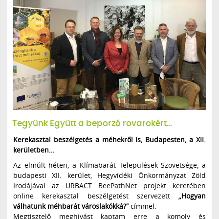
Tegyünk Együtt a beporzó rovarokért…
Kerekasztal beszélgetés a méhekről is, Budapesten, a XII.
kerületben…
Az elmúlt héten, a Klímabarát Települések Szövetsége, a
budapesti XII. kerület, Hegyvidéki Önkormányzat Zöld
Irodájával az URBACT BeePathNet projekt keretében
online kerekasztal beszélgetést szervezett
„Hogyan
válhatunk méhbarát városlakókká?”
címmel.
Megtisztelő meghívást kaptam erre a komoly és