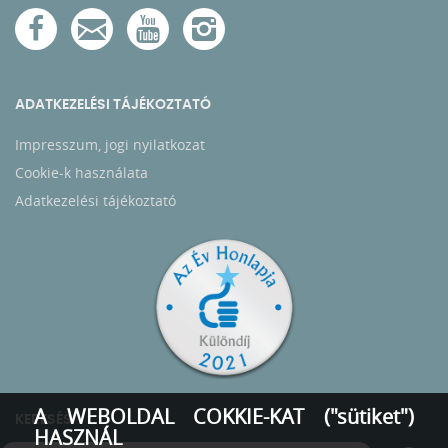
ADATKEZELÉSI TÁJÉKOZTATÓ
Impresszum, jogi nyilatkozat
Cookie-k használata
Adatkezelési tájékoztató
A WEBOLDAL COKKIE-KAT ("sütiket")
KERESÉS
HASZNÁL