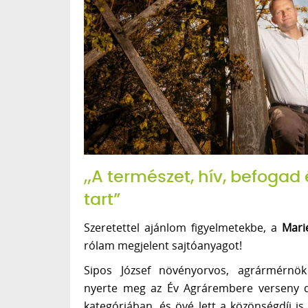
„A természet, hív, befoga
tart”
Szeretettel ajánlom figyelmetekbe, a
Mari
rólam megjelent sajtóanyagot!
Sipos József növényorvos, agrármérnö
nyerte meg az Év Agrárembere verseny d
kategóriában, és övé lett a közönségdíj i