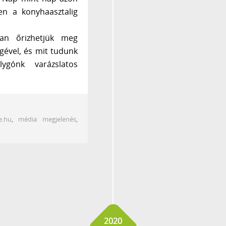
en a konyhaasztalig
yan őrizhetjük meg
gével, és mit tudunk
ygónk varázslatos
e.hu
,
média megjelenés
,
2020