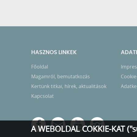
HASZNOS LINKEK
ADATK
Főoldal
Impress
Magamról, bemutatkozás
Cookie
Kertünk titkai, hírek, aktualitások
Adatkez
Kapcsolat
A WEBOLDAL COKKIE-KAT ("s