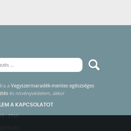
dra a
Vegyszermaradék-mentes egészséges
ztés
és növényvédelem, akkor
ELEM A KAPCSOLATOT
19 - 2745
gazda.hu