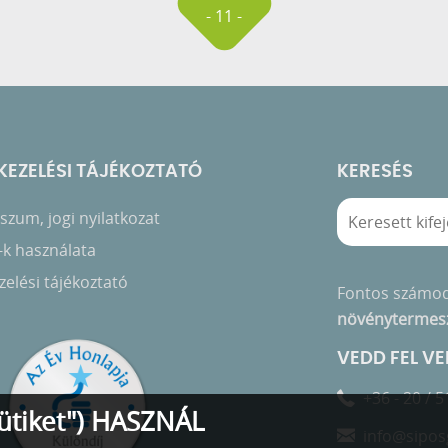
- 11 -
EZELÉSI TÁJÉKOZTATÓ
KERESÉS
zum, jogi nyilatkozat
-k használata
elési tájékoztató
Fontos számo
növénytermes
VEDD FEL V
+36 - 20 / 5
ütiket") HASZNÁL
info@sipos