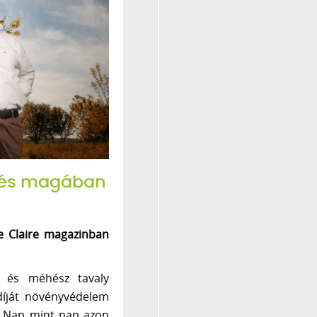
d és magában
e Claire magazinban
k és méhész tavaly
íját növényvédelem
s. Nap mint nap azon