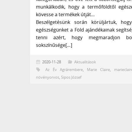
munkálkodik, hogy a termőföldtől egész
kövesse a termékek útját…
Beszélgetésünk során körüljártuk, hog
egészségünket a Föld ajándékainak segítsé
tenni azért, hogy megmaradjon bol
sokszínűsége[…]
2020-11-28
Aktualitások
Az Év Agrárembere
,
Marie Claire
,
marieclair
növényorvos
,
Sipos József