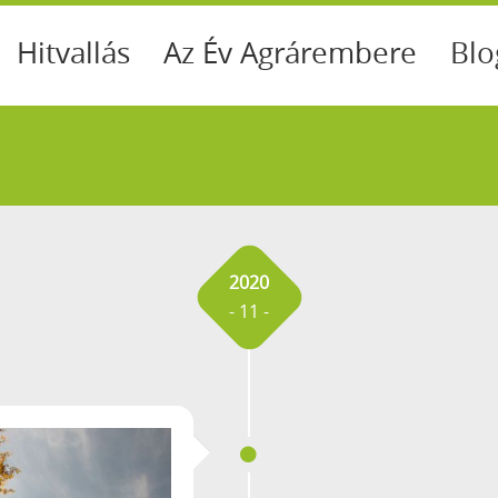
Hitvallás
Az Év Agrárembere
Blo
2020
- 11 -