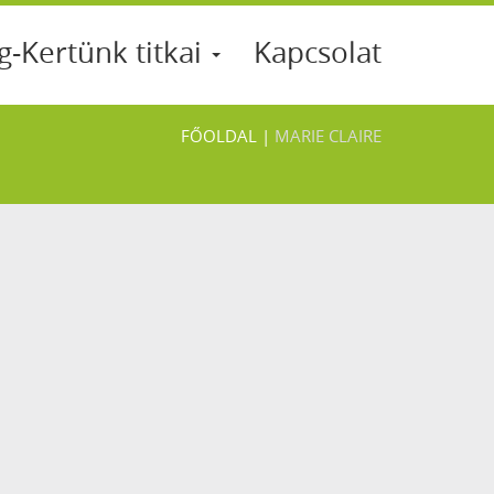
g-Kertünk titkai
Kapcsolat
FŐOLDAL
|
MARIE CLAIRE