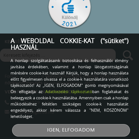
A WEBOLDAL COKKIE-KAT ("sütiket")
KERESÉS
HASZNÁL
A honlap szolgáltatásaink biztosítása és felhasználói élmény
javítása érdekében, valamint a honlap látogatottságának
mérésére cookie-kat használ! Kérjük, hogy a honlap használata
Fontos számodra a
Vegyszermaradék-mentes egészséges
előtt figyelmesen olvassa el a cookie-k használatára vonatkozó
növénytermesztés
és növényvédelem, akkor
tájékoztatót! Az „IGEN, ELFOGADOM” gomb megnyomásával
Ön elfogadja az
Adatkezelési tájékoztató
ban foglaltakat és
VEDD FEL VELEM A KAPCSOLATOT
beleegyezik a cookie-k használatába. Amennyiben csak a honlap
+36 - 20 / 519 - 2745
működéséhez feltétlen szükséges cookie-k használatát
engedélyezi, akkor kérem válassza a "NEM, KÖSZÖNÖM"
info@siposgazda.hu
lehetőséget.
IGEN, ELFOGADOM