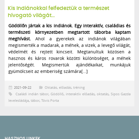
Kis Indiánokkal felfedeztük a természet
hívogató világát…
Gödöllőn jártak a kis indiánok. Egy interaktív, családias és
természeti környezetben megtartott táborba kaptam
meghívást.
Ahol a gyerekek az indiánok világában
megismerték a madarak, a méhek, a vizek, a levegő világát,
védelmét és rejtett kincseit. Megtanultuk közösen a
hasznos és káros rovarok közötti különbséget, a méhek
jelentőségét. Megismertük ajándékaikat, munkájuk
gyümölcseit az emberiség számára[…]
2021-09-22
Oktatás, előadás, tréning
Családi indián tábor
,
Gödöllő
,
interaktív előadás
,
oktatás
,
Sipos Gazda
levelesládája
,
tábor
,
Tövis Porta
HASZNOS LINKEK